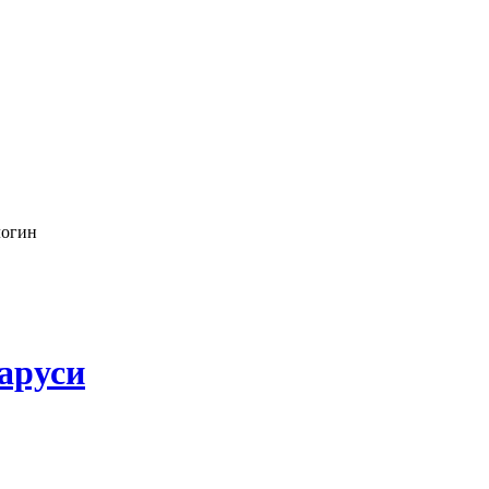
логин
аруси