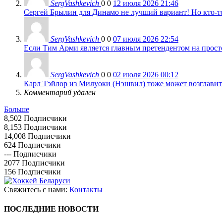
SergVashkevich
0
0
12 июля 2026 21:46
Сергей Брылин для Динамо не лучший вариант! Но кто-то 
SergVashkevich
0
0
07 июля 2026 22:54
Если Тим Арми является главным претендентом на просто 
SergVashkevich
0
0
02 июля 2026 00:12
Карл Тэйлор из Милуоки (Нэшвил) тоже может возглавить
Комментарий удален
Больше
8,502
Подписчики
8,153
Подписчики
14,008
Подписчики
624
Подписчики
---
Подписчики
2077
Подписчики
156
Подписчики
Свяжитесь с нами:
Контакты
ПОСЛЕДНИЕ НОВОСТИ