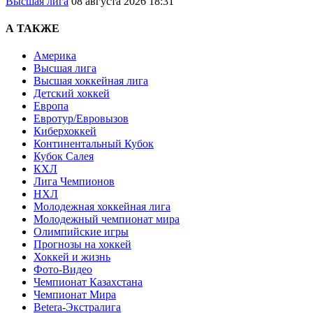
Высшая лига
08 августа 2026 18:31
А ТАКЖЕ
Америка
Высшая лига
Высшая хоккейная лига
Детский хоккей
Европа
Евротур/Евровызов
Киберхоккей
Континентальный Кубок
Кубок Салея
КХЛ
Лига Чемпионов
НХЛ
Молодежная хоккейная лига
Молодежный чемпионат мира
Олимпийские игры
Прогнозы на хоккей
Хоккей и жизнь
Фото-Видео
Чемпионат Казахстана
Чемпионат Мира
Betera-Экстралига