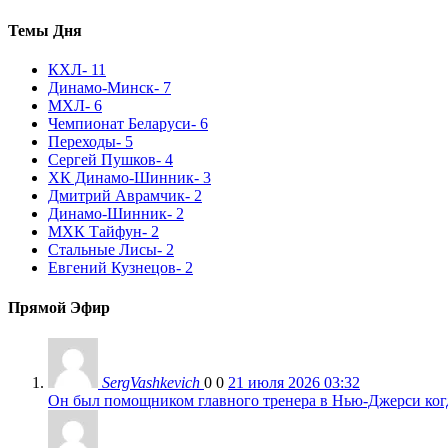
Темы Дня
КХЛ
- 11
Динамо-Минск
- 7
МХЛ
- 6
Чемпионат Беларуси
- 6
Переходы
- 5
Сергей Пушков
- 4
ХК Динамо-Шинник
- 3
Дмитрий Аврамчик
- 2
Динамо-Шинник
- 2
МХК Тайфун
- 2
Стальные Лисы
- 2
Евгений Кузнецов
- 2
Прямой Эфир
SergVashkevich
0
0
21 июля 2026 03:32
Он был помощником главного тренера в Нью-Джерси когда