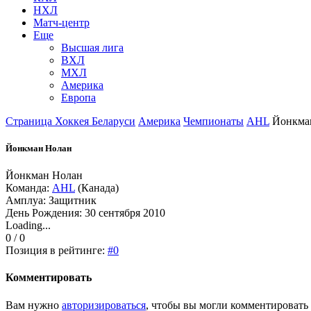
НХЛ
Матч-центр
Еще
Высшая лига
ВХЛ
МХЛ
Америка
Европа
Страница Хоккея Беларуси
Америка
Чемпионаты
AHL
Йонкма
Йонкман Нолан
Йонкман Нолан
Команда:
AHL
(Канада)
Амплуа: Защитник
День Рождения: 30 сентября 2010
Loading...
0 / 0
Позиция в рейтинге:
#0
Комментировать
Вам нужно
авторизироваться
, чтобы вы могли комментировать