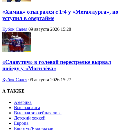
«Химик» отыгрался с 1:4 у «Металлурга», но
уступил в овертайме
Кубок Салея
09 августа 2026 15:28
«Славутич» в голевой перестрелке вырвал
победу у «Могилёва»
Кубок Салея
09 августа 2026 15:27
А ТАКЖЕ
Америка
Высшая лига
Высшая хоккейная лига
Детский хоккей
Европа
Евротур/Евровызов