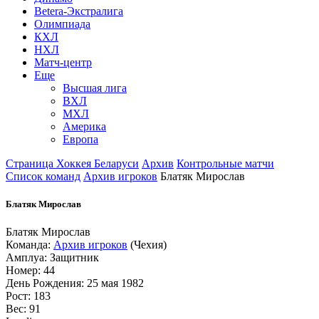
Betera-Экстралига
Олимпиада
КХЛ
НХЛ
Матч-центр
Еще
Высшая лига
ВХЛ
МХЛ
Америка
Европа
Страница Хоккея Беларуси
Архив
Контрольные матчи
Список команд
Архив игроков
Блатяк Мирослав
Блатяк Мирослав
Блатяк Мирослав
Команда:
Архив игроков
(Чехия)
Амплуа: Защитник
Номер: 44
День Рождения: 25 мая 1982
Рост: 183
Вес: 91