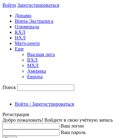
Войти
Зарегиcтрироваться
Динамо
Betera-Экстралига
Олимпиада
КХЛ
НХЛ
Матч-центр
Еще
Высшая лига
ВХЛ
МХЛ
Америка
Европа
Поиск
Войти / Зарегистрироваться
Регистрация
Добро пожаловать! Войдите в свою учётную запись
Ваш логин
Ваш пароль