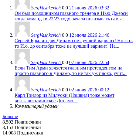
SergVashkevich
0
0
21 июля 2026 03:32
Он был помощником главного тренера в Нью-Джерси
когда команда в 22/23 году начала показывать самы...
SergVashkevich
0
0
12 июля 2026 21:46
Сергей Брылин для Динамо не лучший вариант! Но кто-
то И.о. до сентября тоже не лучший вариант! На...
SergVashkevich
0
0
07 июля 2026 22:54
Если Тим Арми является главным претендентом на
просто главного в Динамо, то не так уж плохо, учит...
SergVashkevich
0
0
02 июля 2026 00:12
Карл Тэйлор из Милуоки (Нэшвил) тоже может
возглавить минское Динамо....
Комментарий удален
Больше
8,502
Подписчики
8,153
Подписчики
14,008
Подписчики