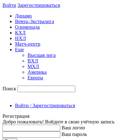
Войти
Зарегиcтрироваться
Динамо
Betera-Экстралига
Олимпиада
КХЛ
НХЛ
Матч-центр
Еще
Высшая лига
ВХЛ
МХЛ
Америка
Европа
Поиск
Войти / Зарегистрироваться
Регистрация
Добро пожаловать! Войдите в свою учётную запись
Ваш логин
Ваш пароль