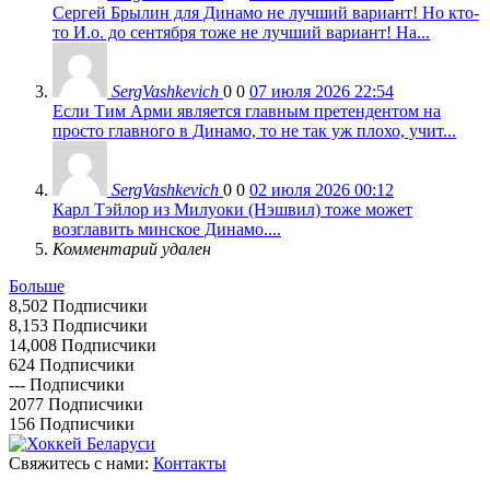
Сергей Брылин для Динамо не лучший вариант! Но кто-
то И.о. до сентября тоже не лучший вариант! На...
SergVashkevich
0
0
07 июля 2026 22:54
Если Тим Арми является главным претендентом на
просто главного в Динамо, то не так уж плохо, учит...
SergVashkevich
0
0
02 июля 2026 00:12
Карл Тэйлор из Милуоки (Нэшвил) тоже может
возглавить минское Динамо....
Комментарий удален
Больше
8,502
Подписчики
8,153
Подписчики
14,008
Подписчики
624
Подписчики
---
Подписчики
2077
Подписчики
156
Подписчики
Свяжитесь с нами:
Контакты