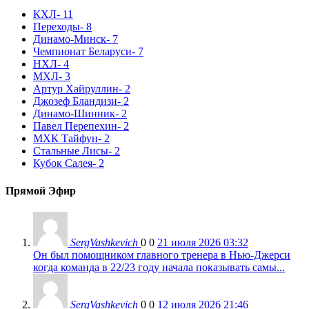
КХЛ
- 11
Переходы
- 8
Динамо-Минск
- 7
Чемпионат Беларуси
- 7
НХЛ
- 4
МХЛ
- 3
Артур Хайруллин
- 2
Джозеф Бландизи
- 2
Динамо-Шинник
- 2
Павел Перепехин
- 2
МХК Тайфун
- 2
Стальные Лисы
- 2
Кубок Салея
- 2
Прямой Эфир
SergVashkevich
0
0
21 июля 2026 03:32
Он был помощником главного тренера в Нью-Джерси
когда команда в 22/23 году начала показывать самы...
SergVashkevich
0
0
12 июля 2026 21:46