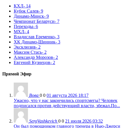
КХЛ
- 14
Кубок Салея
- 9
Динамо-Минск
- 9
Чемпионат Беларуси
- 7
Переходы
- 6
МХЛ
- 4
Владислав Еременко
- 3
ХК Динамо-Шинник
- 3
Эксклюзив
- 2
Максим Стась
- 2
Александр Морозов
- 2
Евгений Кузнецов
- 2
Прямой Эфир
Вова
0
0
01 августа 2026 18:17
Ужасно, что у нас закончились спортсмегы? Человек
подписался против действующнй власти, збежал.По...
SergVashkevich
0
0
21 июля 2026 03:32
Он был помощником главного тренера в Нью-Джерси