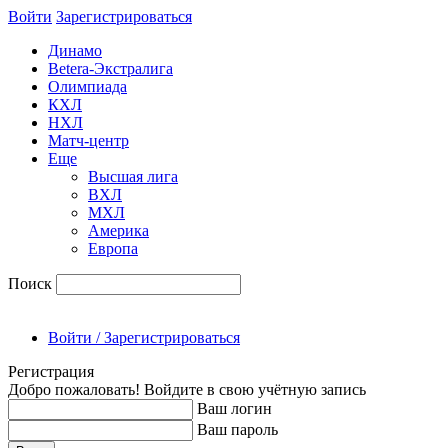
Войти
Зарегиcтрироваться
Динамо
Betera-Экстралига
Олимпиада
КХЛ
НХЛ
Матч-центр
Еще
Высшая лига
ВХЛ
МХЛ
Америка
Европа
Поиск
Войти / Зарегистрироваться
Регистрация
Добро пожаловать! Войдите в свою учётную запись
Ваш логин
Ваш пароль