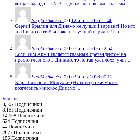
когда команда в 22/23 году начала показывать самы...
SergVashkevich
0
0
12 июля 2026 21:46
Сергей Брылин для Динамо не лучший вариант! Но кто-
то И.о. до сентября тоже не лучший вариант! На...
SergVashkevich
0
0
07 июля 2026 22:54
Если Тим Арми является главным претендентом на
просто главного в Динамо, то не так уж плохо, учит...
SergVashkevich
0
0
02 июля 2026 00:12
Карл Тэйлор из Милуоки (Нэшвил) тоже может
возглавить минское Динамо....
Больше
8,502
Подписчики
8,153
Подписчики
14,008
Подписчики
624
Подписчики
---
Подписчики
2077
Подписчики
156
Подписчики