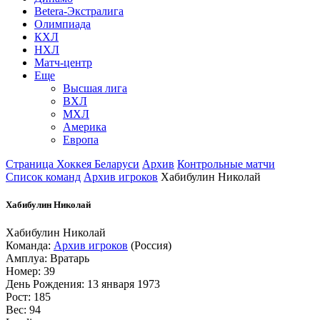
Betera-Экстралига
Олимпиада
КХЛ
НХЛ
Матч-центр
Еще
Высшая лига
ВХЛ
МХЛ
Америка
Европа
Страница Хоккея Беларуси
Архив
Контрольные матчи
Список команд
Архив игроков
Хабибулин Николай
Хабибулин Николай
Хабибулин Николай
Команда:
Архив игроков
(Россия)
Амплуа: Вратарь
Номер: 39
День Рождения: 13 января 1973
Рост: 185
Вес: 94