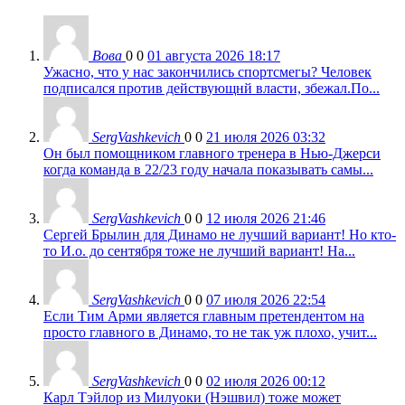
Вова
0
0
01 августа 2026 18:17
Ужасно, что у нас закончились спортсмегы? Человек
подписался против действующнй власти, збежал.По...
SergVashkevich
0
0
21 июля 2026 03:32
Он был помощником главного тренера в Нью-Джерси
когда команда в 22/23 году начала показывать самы...
SergVashkevich
0
0
12 июля 2026 21:46
Сергей Брылин для Динамо не лучший вариант! Но кто-
то И.о. до сентября тоже не лучший вариант! На...
SergVashkevich
0
0
07 июля 2026 22:54
Если Тим Арми является главным претендентом на
просто главного в Динамо, то не так уж плохо, учит...
SergVashkevich
0
0
02 июля 2026 00:12
Карл Тэйлор из Милуоки (Нэшвил) тоже может