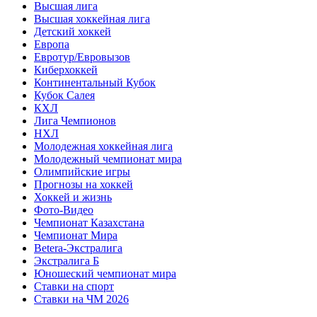
Высшая лига
Высшая хоккейная лига
Детский хоккей
Европа
Евротур/Евровызов
Киберхоккей
Континентальный Кубок
Кубок Салея
КХЛ
Лига Чемпионов
НХЛ
Молодежная хоккейная лига
Молодежный чемпионат мира
Олимпийские игры
Прогнозы на хоккей
Хоккей и жизнь
Фото-Видео
Чемпионат Казахстана
Чемпионат Мира
Betera-Экстралига
Экстралига Б
Юношеский чемпионат мира
Ставки на спорт
Ставки на ЧМ 2026