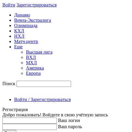
Войти
Зарегиcтрироваться
Динамо
Betera-Экстралига
Олимпиада
КХЛ
НХЛ
Матч-центр
Еще
Высшая лига
ВХЛ
МХЛ
Америка
Европа
Поиск
Войти / Зарегистрироваться
Регистрация
Добро пожаловать! Войдите в свою учётную запись
Ваш логин
Ваш пароль