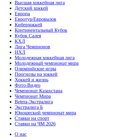
Высшая хоккейная лига
Детский хоккей
Европа
Евротур/Евровызов
Киберхоккей
Континентальный Кубок
Кубок Салея
КХЛ
Лига Чемпионов
НХЛ
Молодежная хоккейная лига
Молодежный чемпионат мира
Олимпийские игры
Прогнозы на хоккей
Хоккей и жизнь
Фото-Видео
Чемпионат Казахстана
Чемпионат Мира
Betera-Экстралига
Экстралига Б
Юношеский чемпионат мира
Ставки на спорт
Ставки на ЧМ 2026
О нас