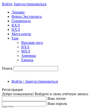
Войти
Зарегиcтрироваться
Динамо
Betera-Экстралига
Олимпиада
КХЛ
НХЛ
Матч-центр
Еще
Высшая лига
ВХЛ
МХЛ
Америка
Европа
Поиск
Войти / Зарегистрироваться
Регистрация
Добро пожаловать! Войдите в свою учётную запись
Ваш логин
Ваш пароль