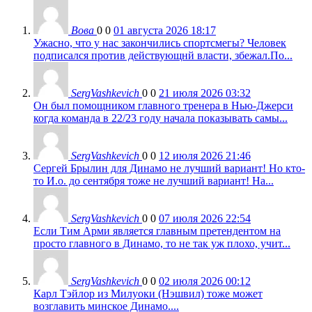
Вова
0
0
01 августа 2026 18:17
Ужасно, что у нас закончились спортсмегы? Человек
подписался против действующнй власти, збежал.По...
SergVashkevich
0
0
21 июля 2026 03:32
Он был помощником главного тренера в Нью-Джерси
когда команда в 22/23 году начала показывать самы...
SergVashkevich
0
0
12 июля 2026 21:46
Сергей Брылин для Динамо не лучший вариант! Но кто-
то И.о. до сентября тоже не лучший вариант! На...
SergVashkevich
0
0
07 июля 2026 22:54
Если Тим Арми является главным претендентом на
просто главного в Динамо, то не так уж плохо, учит...
SergVashkevich
0
0
02 июля 2026 00:12
Карл Тэйлор из Милуоки (Нэшвил) тоже может
возглавить минское Динамо....