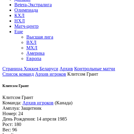
Betera-Экстралига
Олимпиада
КХЛ
НХЛ
Матч-центр
Еще
Высшая лига
ВХЛ
МХЛ
Америка
Европа
Страница Хоккея Беларуси
Архив
Контрольные матчи
Список команд
Архив игроков
Клитсом Грант
Клитсом Грант
Клитсом Грант
Команда:
Архив игроков
(Канада)
Амплуа: Защитник
Номер: 24
День Рождения: 14 апреля 1985
Рост: 180
Вес: 96