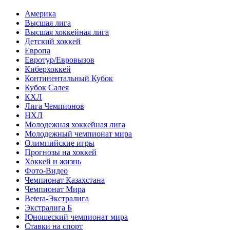
Америка
Высшая лига
Высшая хоккейная лига
Детский хоккей
Европа
Евротур/Евровызов
Киберхоккей
Континентальный Кубок
Кубок Салея
КХЛ
Лига Чемпионов
НХЛ
Молодежная хоккейная лига
Молодежный чемпионат мира
Олимпийские игры
Прогнозы на хоккей
Хоккей и жизнь
Фото-Видео
Чемпионат Казахстана
Чемпионат Мира
Betera-Экстралига
Экстралига Б
Юношеский чемпионат мира
Ставки на спорт