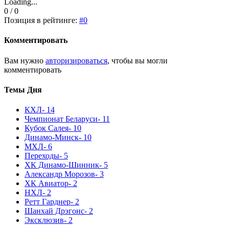
Loading...
0 / 0
Позиция в рейтинге:
#0
Комментировать
Вам нужно
авторизироваться
, чтобы вы могли
комментировать
Темы Дня
КХЛ
- 14
Чемпионат Беларуси
- 11
Кубок Салея
- 10
Динамо-Минск
- 10
МХЛ
- 6
Переходы
- 5
ХК Динамо-Шинник
- 5
Александр Морозов
- 3
ХК Авиатор
- 2
НХЛ
- 2
Ретт Гарднер
- 2
Шанхай Дрэгонс
- 2
Эксклюзив
- 2