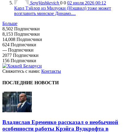
SergVashkevich
0
0
02 июля 2026 00:12
Карл Тэйлор из Милуоки (Нэшвил) тоже может
возглавить минское Динамо....
Больше
8,502
Подписчики
8,153
Подписчики
14,008
Подписчики
624
Подписчики
---
Подписчики
2077
Подписчики
156
Подписчики
Свяжитесь с нами:
Контакты
ПОСЛЕДНИЕ НОВОСТИ
Владислав Еременко рассказал о необычной
особенности работы Крэйга Вудкрофта в