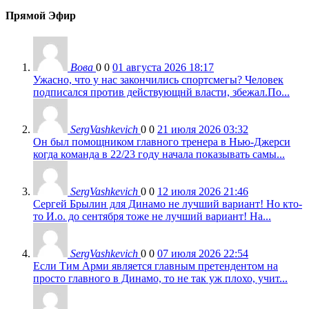
Прямой Эфир
Вова
0
0
01 августа 2026 18:17
Ужасно, что у нас закончились спортсмегы? Человек
подписался против действующнй власти, збежал.По...
SergVashkevich
0
0
21 июля 2026 03:32
Он был помощником главного тренера в Нью-Джерси
когда команда в 22/23 году начала показывать самы...
SergVashkevich
0
0
12 июля 2026 21:46
Сергей Брылин для Динамо не лучший вариант! Но кто-
то И.о. до сентября тоже не лучший вариант! На...
SergVashkevich
0
0
07 июля 2026 22:54
Если Тим Арми является главным претендентом на
просто главного в Динамо, то не так уж плохо, учит...