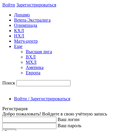
Войти
Зарегиcтрироваться
Динамо
Betera-Экстралига
Олимпиада
КХЛ
НХЛ
Матч-центр
Еще
Высшая лига
ВХЛ
МХЛ
Америка
Европа
Поиск
Войти / Зарегистрироваться
Регистрация
Добро пожаловать! Войдите в свою учётную запись
Ваш логин
Ваш пароль