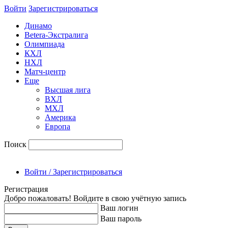
Войти
Зарегиcтрироваться
Динамо
Betera-Экстралига
Олимпиада
КХЛ
НХЛ
Матч-центр
Еще
Высшая лига
ВХЛ
МХЛ
Америка
Европа
Поиск
Войти / Зарегистрироваться
Регистрация
Добро пожаловать! Войдите в свою учётную запись
Ваш логин
Ваш пароль