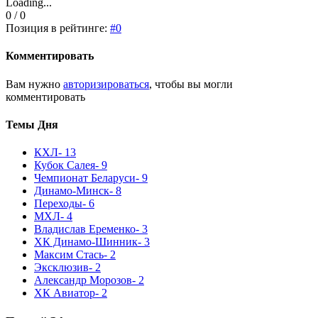
Loading...
0 / 0
Позиция в рейтинге:
#0
Комментировать
Вам нужно
авторизироваться
, чтобы вы могли
комментировать
Темы Дня
КХЛ
- 13
Кубок Салея
- 9
Чемпионат Беларуси
- 9
Динамо-Минск
- 8
Переходы
- 6
МХЛ
- 4
Владислав Еременко
- 3
ХК Динамо-Шинник
- 3
Максим Стась
- 2
Эксклюзив
- 2
Александр Морозов
- 2
ХК Авиатор
- 2