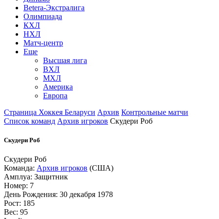
Betera-Экстралига
Олимпиада
КХЛ
НХЛ
Матч-центр
Еще
Высшая лига
ВХЛ
МХЛ
Америка
Европа
Страница Хоккея Беларуси
Архив
Контрольные матчи
Список команд
Архив игроков
Скудери Роб
Скудери Роб
Скудери Роб
Команда:
Архив игроков
(США)
Амплуа: Защитник
Номер: 7
День Рождения: 30 декабря 1978
Рост: 185
Вес: 95