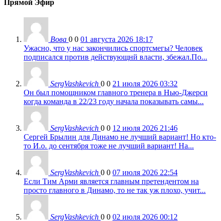
Прямой Эфир
Вова
0
0
01 августа 2026 18:17
Ужасно, что у нас закончились спортсмегы? Человек
подписался против действующнй власти, збежал.По...
SergVashkevich
0
0
21 июля 2026 03:32
Он был помощником главного тренера в Нью-Джерси
когда команда в 22/23 году начала показывать самы...
SergVashkevich
0
0
12 июля 2026 21:46
Сергей Брылин для Динамо не лучший вариант! Но кто-
то И.о. до сентября тоже не лучший вариант! На...
SergVashkevich
0
0
07 июля 2026 22:54
Если Тим Арми является главным претендентом на
просто главного в Динамо, то не так уж плохо, учит...
SergVashkevich
0
0
02 июля 2026 00:12