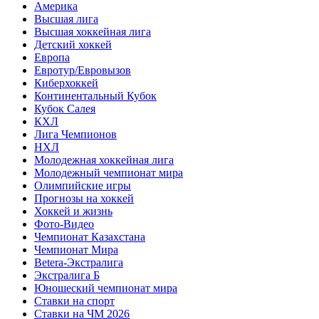
Америка
Высшая лига
Высшая хоккейная лига
Детский хоккей
Европа
Евротур/Евровызов
Киберхоккей
Континентальный Кубок
Кубок Салея
КХЛ
Лига Чемпионов
НХЛ
Молодежная хоккейная лига
Молодежный чемпионат мира
Олимпийские игры
Прогнозы на хоккей
Хоккей и жизнь
Фото-Видео
Чемпионат Казахстана
Чемпионат Мира
Betera-Экстралига
Экстралига Б
Юношеский чемпионат мира
Ставки на спорт
Ставки на ЧМ 2026