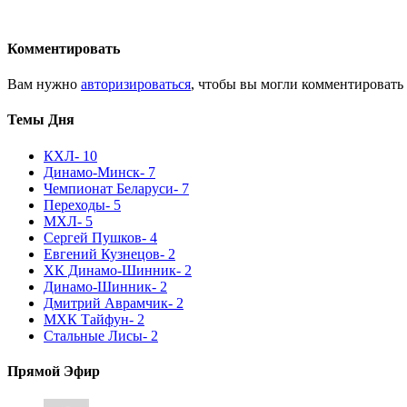
Комментировать
Вам нужно
авторизироваться
, чтобы вы могли комментировать
Темы Дня
КХЛ
- 10
Динамо-Минск
- 7
Чемпионат Беларуси
- 7
Переходы
- 5
МХЛ
- 5
Сергей Пушков
- 4
Евгений Кузнецов
- 2
ХК Динамо-Шинник
- 2
Динамо-Шинник
- 2
Дмитрий Аврамчик
- 2
МХК Тайфун
- 2
Стальные Лисы
- 2
Прямой Эфир