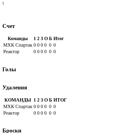
:
Счет
Команды
1
2
3
О
Б
Итог
МХК Спартак
0
0
0
0
0
0
Реактор
0
0
0
0
0
0
Голы
Удаления
КОМАНДЫ
1
2
3
О
Б
ИТОГ
МХК Спартак
0
0
0
0
0
0
Реактор
0
0
0
0
0
0
Броски