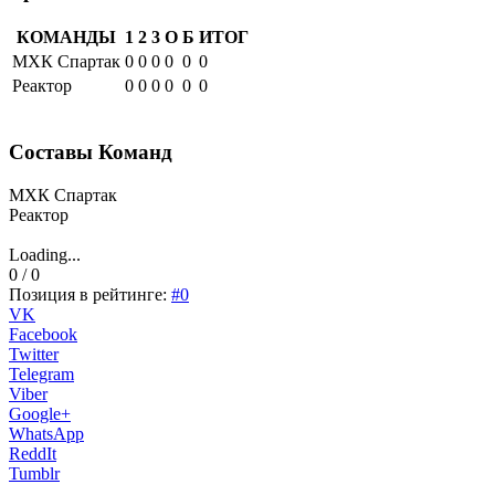
КОМАНДЫ
1
2
3
О
Б
ИТОГ
МХК Спартак
0
0
0
0
0
0
Реактор
0
0
0
0
0
0
Составы Команд
МХК Спартак
Реактор
Loading...
0 / 0
Позиция в рейтинге:
#0
VK
Facebook
Twitter
Telegram
Viber
Google+
WhatsApp
ReddIt
Tumblr