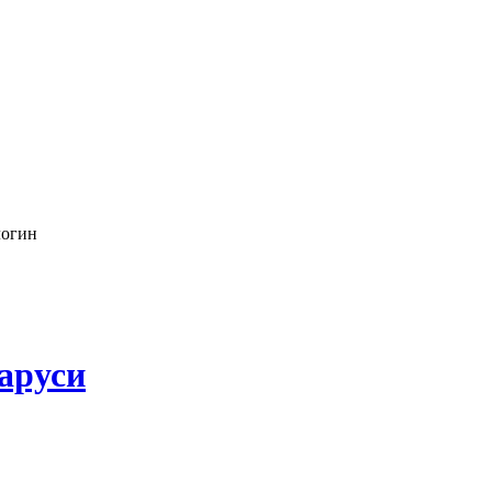
логин
аруси