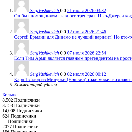
SergVashkevich
0
0
21 июля 2026 03:32
Он был помощником главного тренера в Нью-Джерси когда
SergVashkevich
0
0
12 июля 2026 21:46
Сергей Брылин для Динамо не лучший вариант! Но кто-то 
SergVashkevich
0
0
07 июля 2026 22:54
Если Тим Арми является главным претендентом на просто 
SergVashkevich
0
0
02 июля 2026 00:12
Карл Тэйлор из Милуоки (Нэшвил) тоже может возглавить
Комментарий удален
Больше
8,502
Подписчики
8,153
Подписчики
14,008
Подписчики
624
Подписчики
---
Подписчики
2077
Подписчики
156
Подписчики