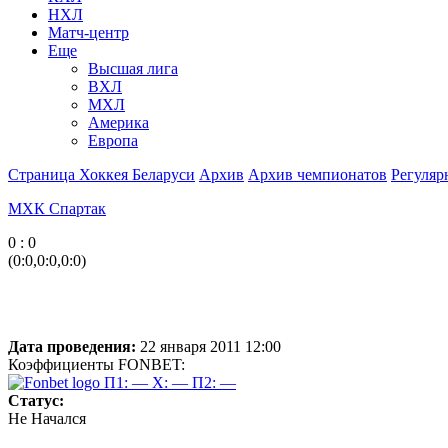
НХЛ
Матч-центр
Еще
Высшая лига
ВХЛ
МХЛ
Америка
Европа
Страница Хоккея Беларуси
Архив
Архив чемпионатов
Регуляр
МХК Спартак
0 : 0
(0:0,0:0,0:0)
Дата проведения:
22 января 2011 12:00
Коэффициенты FONBET:
П1: —
X: —
П2: —
Статус:
Не Начался