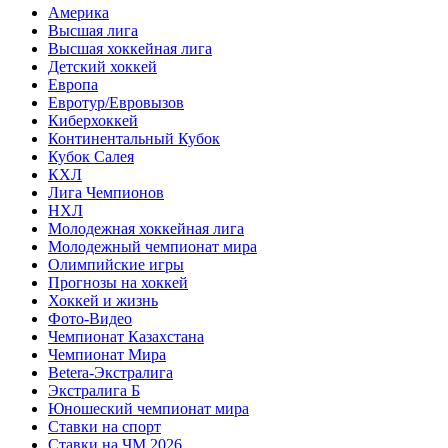
Америка
Высшая лига
Высшая хоккейная лига
Детский хоккей
Европа
Евротур/Евровызов
Киберхоккей
Континентальный Кубок
Кубок Салея
КХЛ
Лига Чемпионов
НХЛ
Молодежная хоккейная лига
Молодежный чемпионат мира
Олимпийские игры
Прогнозы на хоккей
Хоккей и жизнь
Фото-Видео
Чемпионат Казахстана
Чемпионат Мира
Betera-Экстралига
Экстралига Б
Юношеский чемпионат мира
Ставки на спорт
Ставки на ЧМ 2026