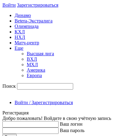
Войти
Зарегиcтрироваться
Динамо
Betera-Экстралига
Олимпиада
КХЛ
НХЛ
Матч-центр
Еще
Высшая лига
ВХЛ
МХЛ
Америка
Европа
Поиск
Войти / Зарегистрироваться
Регистрация
Добро пожаловать! Войдите в свою учётную запись
Ваш логин
Ваш пароль