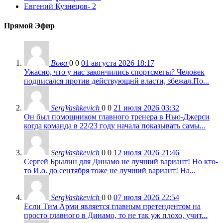
Евгений Кузнецов
- 2
Прямой Эфир
Вова
0
0
01 августа 2026 18:17
Ужасно, что у нас закончились спортсмегы? Человек
подписался против действующнй власти, збежал.По...
SergVashkevich
0
0
21 июля 2026 03:32
Он был помощником главного тренера в Нью-Джерси
когда команда в 22/23 году начала показывать самы...
SergVashkevich
0
0
12 июля 2026 21:46
Сергей Брылин для Динамо не лучший вариант! Но кто-
то И.о. до сентября тоже не лучший вариант! На...
SergVashkevich
0
0
07 июля 2026 22:54
Если Тим Арми является главным претендентом на
просто главного в Динамо, то не так уж плохо, учит...