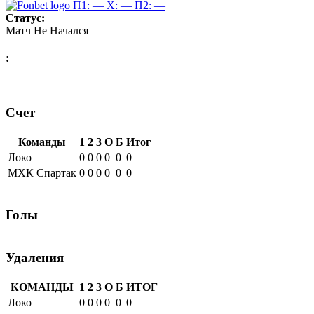
П1: —
X: —
П2: —
Статус:
Матч Не Начался
:
Счет
Команды
1
2
3
О
Б
Итог
Локо
0
0
0
0
0
0
МХК Спартак
0
0
0
0
0
0
Голы
Удаления
КОМАНДЫ
1
2
3
О
Б
ИТОГ
Локо
0
0
0
0
0
0