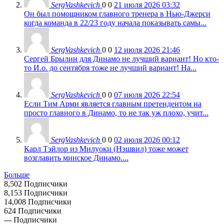
SergVashkevich
0
0
21 июля 2026 03:32
Он был помощником главного тренера в Нью-Джерси
когда команда в 22/23 году начала показывать самы...
SergVashkevich
0
0
12 июля 2026 21:46
Сергей Брылин для Динамо не лучший вариант! Но кто-
то И.о. до сентября тоже не лучший вариант! На...
SergVashkevich
0
0
07 июля 2026 22:54
Если Тим Арми является главным претендентом на
просто главного в Динамо, то не так уж плохо, учит...
SergVashkevich
0
0
02 июля 2026 00:12
Карл Тэйлор из Милуоки (Нэшвил) тоже может
возглавить минское Динамо....
Больше
8,502
Подписчики
8,153
Подписчики
14,008
Подписчики
624
Подписчики
---
Подписчики