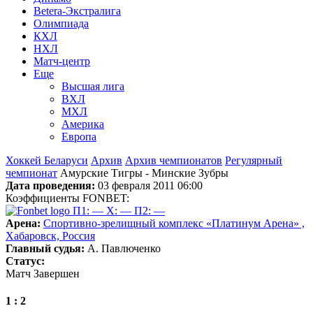
Betera-Экстралига
Олимпиада
КХЛ
НХЛ
Матч-центр
Еще
Высшая лига
ВХЛ
МХЛ
Америка
Европа
Хоккей Беларуси
Архив
Архив чемпионатов
Регулярный
чемпионат
Амурские Тигры - Минские Зубры
Дата проведения:
03 февраля 2011 06:00
Коэффициенты FONBET:
П1: —
X: —
П2: —
Арена:
Спортивно-зрелищный комплекс «Платинум Арена» ,
Хабаровск, Россия
Главный судья:
А. Павлюченко
Статус:
Матч Завершен
1 : 2