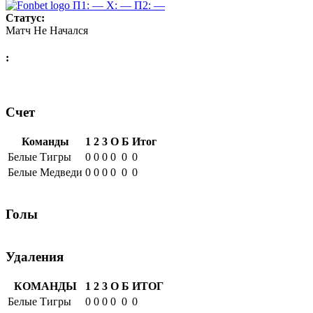
П1: —
X: —
П2: —
Статус:
Матч Не Начался
:
Счет
Команды
1
2
3
О
Б
Итог
Белые Тигры
0
0
0
0
0
0
Белые Медведи
0
0
0
0
0
0
Голы
Удаления
КОМАНДЫ
1
2
3
О
Б
ИТОГ
Белые Тигры
0
0
0
0
0
0