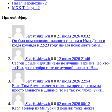
Павел Перепехин
- 2
МХК Тайфун
- 2
Прямой Эфир
SergVashkevich
0
0
21 июля 2026 03:32
Он был помощником главного тренера в Нью-Джерси
когда команда в 22/23 году начала показывать самы...
SergVashkevich
0
0
12 июля 2026 21:46
Сергей Брылин для Динамо не лучший вариант! Но кто-
то И.о. до сентября тоже не лучший вариант! На...
SergVashkevich
0
0
07 июля 2026 22:54
Если Тим Арми является главным претендентом на
просто главного в Динамо, то не так уж плохо, учит...
SergVashkevich
0
0
02 июля 2026 00:12
Карл Тэйлор из Милуоки (Нэшвил) тоже может