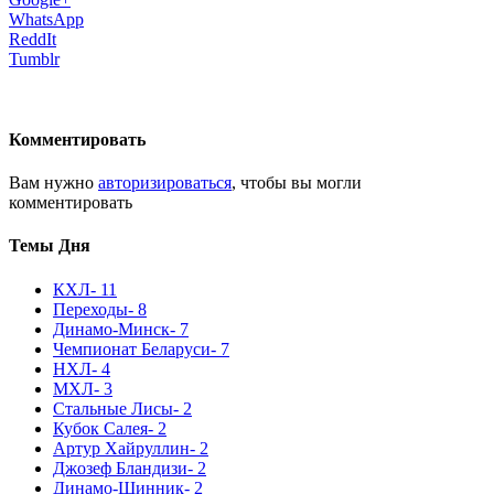
WhatsApp
ReddIt
Tumblr
Комментировать
Вам нужно
авторизироваться
, чтобы вы могли
комментировать
Темы Дня
КХЛ
- 11
Переходы
- 8
Динамо-Минск
- 7
Чемпионат Беларуси
- 7
НХЛ
- 4
МХЛ
- 3
Стальные Лисы
- 2
Кубок Салея
- 2
Артур Хайруллин
- 2
Джозеф Бландизи
- 2
Динамо-Шинник
- 2