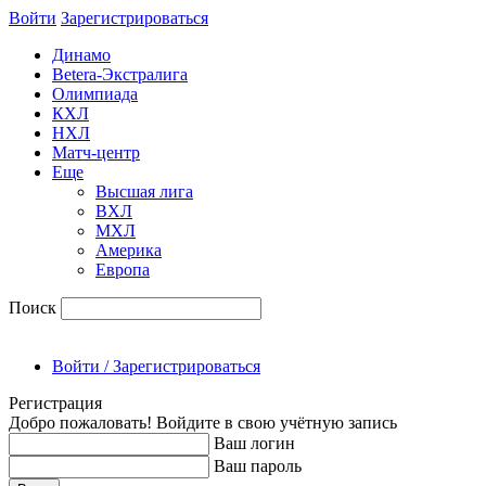
Войти
Зарегиcтрироваться
Динамо
Betera-Экстралига
Олимпиада
КХЛ
НХЛ
Матч-центр
Еще
Высшая лига
ВХЛ
МХЛ
Америка
Европа
Поиск
Войти / Зарегистрироваться
Регистрация
Добро пожаловать! Войдите в свою учётную запись
Ваш логин
Ваш пароль