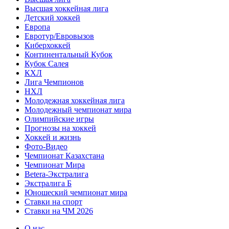
Высшая хоккейная лига
Детский хоккей
Европа
Евротур/Евровызов
Киберхоккей
Континентальный Кубок
Кубок Салея
КХЛ
Лига Чемпионов
НХЛ
Молодежная хоккейная лига
Молодежный чемпионат мира
Олимпийские игры
Прогнозы на хоккей
Хоккей и жизнь
Фото-Видео
Чемпионат Казахстана
Чемпионат Мира
Betera-Экстралига
Экстралига Б
Юношеский чемпионат мира
Ставки на спорт
Ставки на ЧМ 2026
О нас