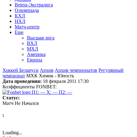
Betera-Экстралига
Олимпиада
КХЛ
НХЛ
Матч-центр
Еще
Высшая лига
ВХЛ
МХЛ
Америка
Европа
Хоккей Беларуси
Архив
Архив чемпионатов
Регулярный
чемпионат
МХК Химик - Юность
Дата проведения:
18 февраля 2011 17:30
Коэффициенты FONBET:
П1: —
X: —
П2: —
Статус:
Матч Не Начался
:
Loading...