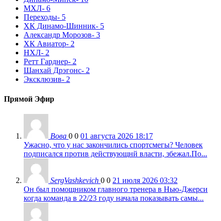
МХЛ
- 6
Переходы
- 5
ХК Динамо-Шинник
- 5
Александр Морозов
- 3
ХК Авиатор
- 2
НХЛ
- 2
Ретт Гарднер
- 2
Шанхай Дрэгонс
- 2
Эксклюзив
- 2
Прямой Эфир
Вова
0
0
01 августа 2026 18:17
Ужасно, что у нас закончились спортсмегы? Человек
подписался против действующнй власти, збежал.По...
SergVashkevich
0
0
21 июля 2026 03:32
Он был помощником главного тренера в Нью-Джерси
когда команда в 22/23 году начала показывать самы...