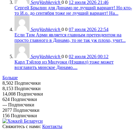
SergVashkevich
0
0
12 июля 2026 21:46
Сергей Брылин для Динамо не лучший вариант! Но кто-
то И.о. до сентября тоже не лучший вариант! На...
SergVashkevich
0
0
07 июля 2026 22:54
Если Тим Арми является главным претендентом на
просто главного в Динамо, то не так уж плохо, учит...
SergVashkevich
0
0
02 июля 2026 00:12
Карл Тэйлор из Милуоки (Нэшвил) тоже может
возглавить минское Динамо....
Больше
8,502
Подписчики
8,153
Подписчики
14,008
Подписчики
624
Подписчики
---
Подписчики
2077
Подписчики
156
Подписчики
Свяжитесь с нами:
Контакты