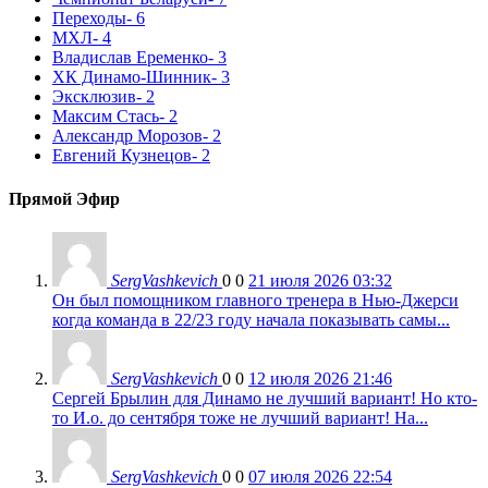
Переходы
- 6
МХЛ
- 4
Владислав Еременко
- 3
ХК Динамо-Шинник
- 3
Эксклюзив
- 2
Максим Стась
- 2
Александр Морозов
- 2
Евгений Кузнецов
- 2
Прямой Эфир
SergVashkevich
0
0
21 июля 2026 03:32
Он был помощником главного тренера в Нью-Джерси
когда команда в 22/23 году начала показывать самы...
SergVashkevich
0
0
12 июля 2026 21:46
Сергей Брылин для Динамо не лучший вариант! Но кто-
то И.о. до сентября тоже не лучший вариант! На...
SergVashkevich
0
0
07 июля 2026 22:54