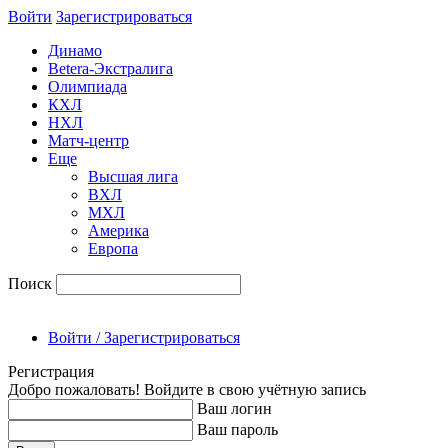
Войти
Зарегиcтрироваться
Динамо
Betera-Экстралига
Олимпиада
КХЛ
НХЛ
Матч-центр
Еще
Высшая лига
ВХЛ
МХЛ
Америка
Европа
Поиск
Войти / Зарегистрироваться
Регистрация
Добро пожаловать! Войдите в свою учётную запись
Ваш логин
Ваш пароль