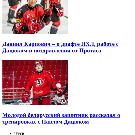
Даниил Карпович – о драфте НХЛ, работе с
Дацюком и поздравлении от Протаса
Молодой белорусский защитник рассказал о
тренировках с Павлом Дацюком
Теги