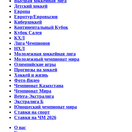
Высшая хоккейная лига
Детский хоккей
Европа
Евротур/Евровызов
Киберхоккей
Континентальный Кубок
Кубок Салея
КХЛ
Лига Чемпионов
НХЛ
Молодежная хоккейная лига
Молодежный чемпионат мира
Олимпийские игры
Прогнозы на хоккей
Хоккей и жизнь
Фото-Видео
Чемпионат Казахстана
Чемпионат Мира
Betera-Экстралига
Экстралига Б
Юношеский чемпионат мира
Ставки на спорт
Ставки на ЧМ 2026
О нас