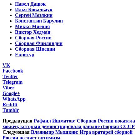
Павел Дацюк
Илья Ковальчук
Сергей Мозякин
Константин Барулин
Микко Мяенпя
Виктор Хедман
Сборная России
Сборная Финляндии
Сборная Швеции
Евротур
VK
Facebook
Twitter
Telegram
Viber
Google+
WhatsApp
ReddIt
Tumblr
Предыдущая
Рафаил Ишматов: Сборная России показала
хоккей, который демонстрировала раньше сборная СССР
Следующая
Владимир Мышкин: Игра вратарей сборной
России вселяет оптимизм