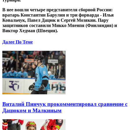
В нее вошли четыре представителя сборной России:
вратарь Константин Барулин и три форварда - Илья
Ковальчук, Павел Дацюк и Сергей Мозякин. Пару
защитников составили Микко Мяенпя (Финляндия) и
Виктор Хедман (Швеция).
Далее По Теме
Виталий Пинчук прокомментировал сравнение с
Дацюком и Малкиным