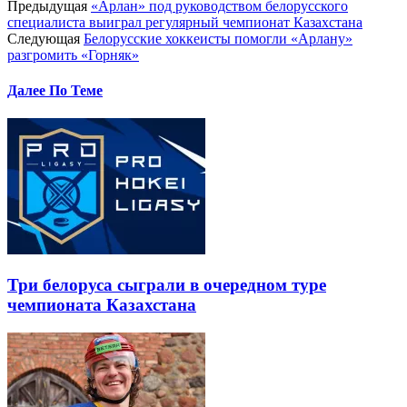
Предыдущая
«Арлан» под руководством белорусского
специалиста выиграл регулярный чемпионат Казахстана
Следующая
Белорусские хоккеисты помогли «Арлану»
разгромить «Горняк»
Далее По Теме
Три белоруса сыграли в очередном туре
чемпионата Казахстана