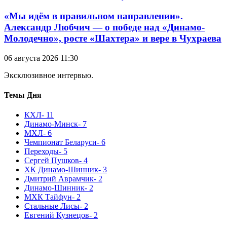
«Мы идём в правильном направлении».
Александр Любчич — о победе над «Динамо-
Молодечно», росте «Шахтера» и вере в Чухраева
06 августа 2026 11:30
Эксклюзивное интервью.
Темы Дня
КХЛ
- 11
Динамо-Минск
- 7
МХЛ
- 6
Чемпионат Беларуси
- 6
Переходы
- 5
Сергей Пушков
- 4
ХК Динамо-Шинник
- 3
Дмитрий Аврамчик
- 2
Динамо-Шинник
- 2
МХК Тайфун
- 2
Стальные Лисы
- 2
Евгений Кузнецов
- 2