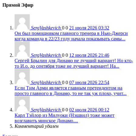
Прямой Эфир
SergVashkevich
0
0
21 июля 2026 03:32
Он был помощником главного тренера в Нью-Джерси
когда команда в 22/23 году начала показывать самы...
SergVashkevich
0
0
12 июля 2026 21:46
Сергей Брылин для Динамо не лучший вариант! Но кто-
то И.о. до сентября тоже не лучший вариант! На...
SergVashkevich
0
0
07 июля 2026 22:54
Если Тим Арми является главным претендентом на
просто главного в Динамо, то не так уж плохо, учит...
SergVashkevich
0
0
02 июля 2026 00:12
Карл Тэйлор из Милуоки (Нэшвил) тоже может
возглавить минское Динамо....
Комментарий удален