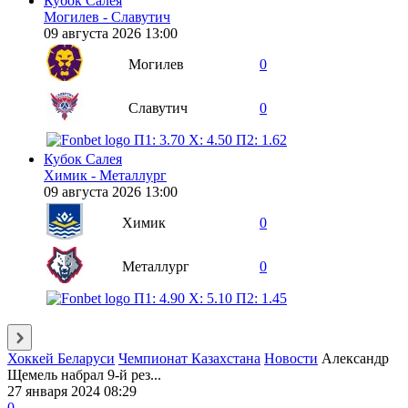
Кубок Салея
Могилев - Славутич
09 августа 2026 13:00
Могилев
0
Славутич
0
П1: 3.70
X: 4.50
П2: 1.62
Кубок Салея
Химик - Металлург
09 августа 2026 13:00
Химик
0
Металлург
0
П1: 4.90
X: 5.10
П2: 1.45
Хоккей Беларуси
Чемпионат Казахстана
Новости
Александр
Щемель набрал 9-й рез...
27 января 2024 08:29
0