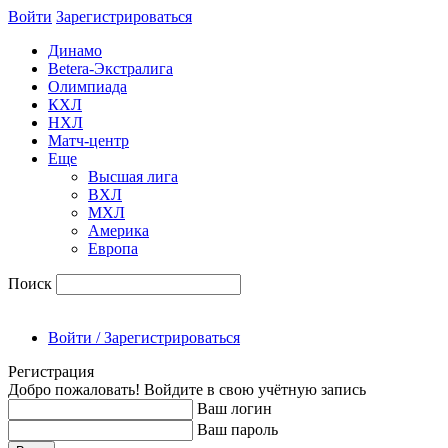
Войти
Зарегиcтрироваться
Динамо
Betera-Экстралига
Олимпиада
КХЛ
НХЛ
Матч-центр
Еще
Высшая лига
ВХЛ
МХЛ
Америка
Европа
Поиск
Войти / Зарегистрироваться
Регистрация
Добро пожаловать! Войдите в свою учётную запись
Ваш логин
Ваш пароль