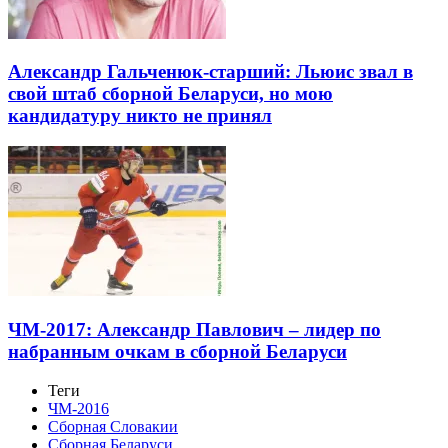
Александр Гальченюк-старший: Льюис звал в
свой штаб сборной Беларуси, но мою
кандидатуру никто не принял
ЧМ-2017: Александр Павлович – лидер по
набранным очкам в сборной Беларуси
Теги
ЧМ-2016
Сборная Словакии
Сборная Беларуси