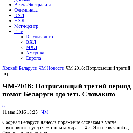
Betera-Экстралига
Олимпиада
КХЛ
НХЛ
Матч-центр
Еще
Высшая лига
ВХЛ
МХЛ
Америка
Европа
Хоккей Беларуси
ЧМ
Новости
ЧМ-2016: Потрясающий третий
пер...
ЧМ-2016: Потрясающий третий период
помог Беларуси одолеть Словакию
9
11 мая 2016 18:25
ЧМ
Сборная Беларуси нанесла поражение словакам в матче
группового раунда чемпионата мира — 4:2. Это первая победа
белорусов на турнире.