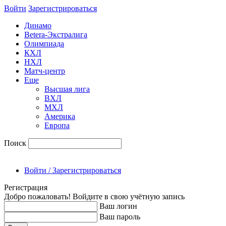
Войти
Зарегиcтрироваться
Динамо
Betera-Экстралига
Олимпиада
КХЛ
НХЛ
Матч-центр
Еще
Высшая лига
ВХЛ
МХЛ
Америка
Европа
Поиск
Войти / Зарегистрироваться
Регистрация
Добро пожаловать! Войдите в свою учётную запись
Ваш логин
Ваш пароль