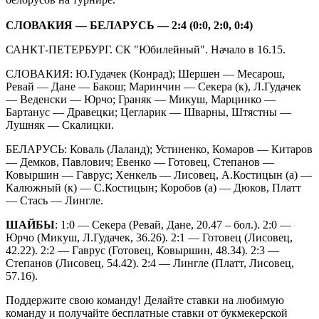
СЛОВАКИЯ — БЕЛАРУСЬ — 2:4 (0:0, 2:0, 0:4)
САНКТ-ПЕТЕРБУРГ. СК "Юбилейный". Начало в 16.15.
СЛОВАКИЯ: Ю.Гудачек (Конрад); Шершен — Месарош,
Ревай — Дане — Бакош; Маринчин — Секера (к), Л.Гудачек
— Веденски — Юрчо; Граняк — Микуш, Марцинко —
Бартанус — Дравецки; Цегларик — Шварны, Штястны —
Лушняк — Скалицки.
БЕЛАРУСЬ: Коваль (Лаланд); Устиненко, Комаров — Китаров
— Демков, Павлович; Евенко — Готовец, Степанов —
Ковыршин — Гаврус; Хенкель — Лисовец, А.Костицын (а) —
Калюжный (к) — С.Костицын; Коробов (а) — Дюков, Платт
— Стась — Лингле.
ШАЙБЫ
: 1:0 — Секера (Ревай, Дане, 20.47 – бол.). 2:0 —
Юрчо (Микуш, Л.Гудачек, 36.26). 2:1 — Готовец (Лисовец,
42.22). 2:2 — Гаврус (Готовец, Ковыршин, 48.34). 2:3 —
Степанов (Лисовец, 54.42). 2:4 — Лингле (Платт, Лисовец,
57.16).
Поддержите свою команду! Делайте ставки на любимую
команду и получайте бесплатные ставки от букмекерской