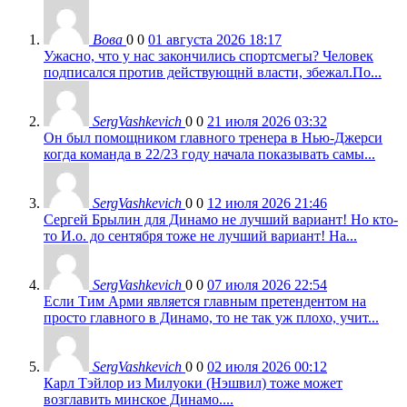
Вова
0
0
01 августа 2026 18:17
Ужасно, что у нас закончились спортсмегы? Человек
подписался против действующнй власти, збежал.По...
SergVashkevich
0
0
21 июля 2026 03:32
Он был помощником главного тренера в Нью-Джерси
когда команда в 22/23 году начала показывать самы...
SergVashkevich
0
0
12 июля 2026 21:46
Сергей Брылин для Динамо не лучший вариант! Но кто-
то И.о. до сентября тоже не лучший вариант! На...
SergVashkevich
0
0
07 июля 2026 22:54
Если Тим Арми является главным претендентом на
просто главного в Динамо, то не так уж плохо, учит...
SergVashkevich
0
0
02 июля 2026 00:12
Карл Тэйлор из Милуоки (Нэшвил) тоже может
возглавить минское Динамо....