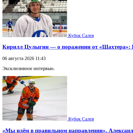
Кубок Салея
Кирилл Цулыгин — о поражении от «Шахтера»: Б
06 августа 2026 11:43
Эксклюзивное интервью.
Кубок Салея
«Мы идём в правильном направлении». Александр