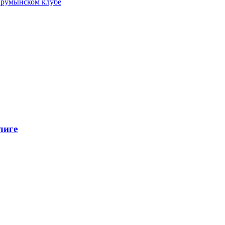
 румынском клубе
лиге