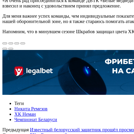
«Я очень рад присоединиться к команде ДВТК «Белые медведи»
взвесил и наконец с удовольствием принял предложение.
Для меня важнее успех команды, чем индивидуальные показател
нашей оборонительной зоне, но я также стараюсь помогать ата
Напомним, что в минувшем сезоне Шкрабов защищал цвета ХК «
Теги
Никита Ремезов
ХК Неман
Чемпионат Беларуси
Предыдущая
Известный белорусский защитник прошёл просмо