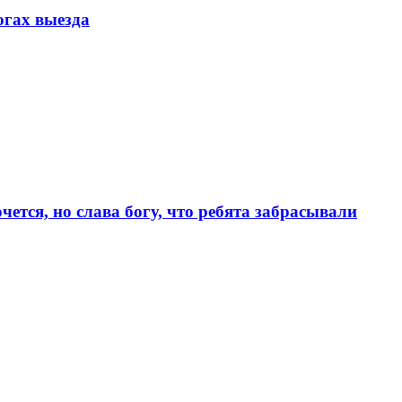
огах выезда
чется, но слава богу, что ребята забрасывали