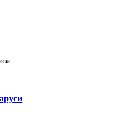
логин
аруси