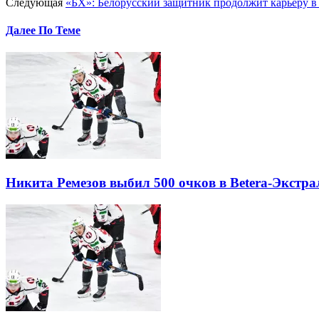
Следующая
«БХ»: Белорусский защитник продолжит карьеру в
Далее По Теме
Никита Ремезов выбил 500 очков в Betera-Экстра