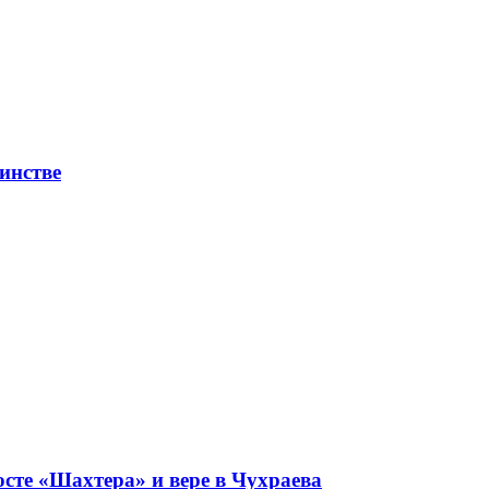
инстве
сте «Шахтера» и вере в Чухраева