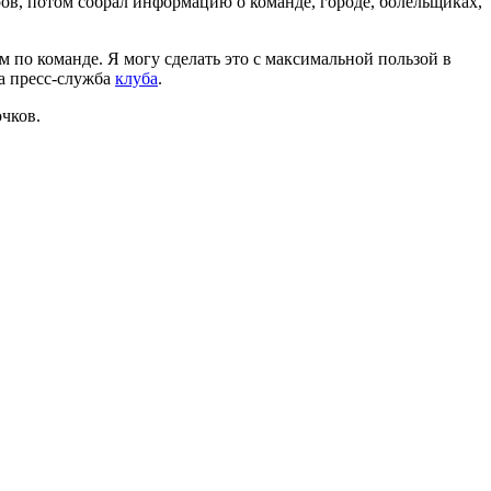
ов, потом собрал информацию о команде, городе, болельщиках,
 по команде. Я могу сделать это с максимальной пользой в
ва пресс-служба
клуба
.
чков.