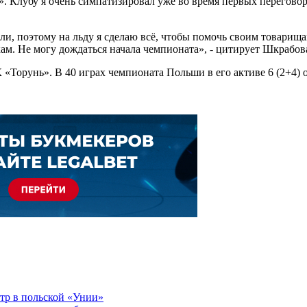
. Клубу я очень симпатизировал уже во время первых переговор
и, поэтому на льду я сделаю всё, чтобы помочь своим товарищам
кам. Не могу дождаться начала чемпионата», - цитирует Шкрабо
Торунь». В 40 играх чемпионата Польши в его активе 6 (2+4) о
тр в польской «Унии»