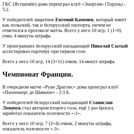
ГКС (Ястшембе) дома переиграл клуб «Энергия» (Торунь) -
5:2.
У победителей защитник
Евгений Каменев
, который имеет
как польский, так и белорусский паспорта, ничем не
отметился в протоколе матча. Всего у него 10 игр, 1 (1+0)
очко, 4 минуты штрафа.
У проигравших белорусский нападающий
Николай Сытый
ассистировал партнёру при первом голе.
Всего у него 10 игр, 14 (3+11) очков, 14 минут штрафа.
Чемпионат Франции.
В очередном матче «Руан Драгонс» дома проиграл клуб
«Пионниерс де Шамони» - 2:3 Б.
У победителей белорусский нападающий
Станислав
Лопачук
стал автором второго гола, ещё 1 раз бросил,
заработал показатель полезности «-1».
Всего у него 10 игр, 7 (3+4) очков, 2 минуты штрафа,
показатель полезности «-3».