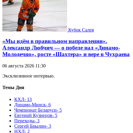
Кубок Салея
«Мы идём в правильном направлении».
Александр Любчич — о победе над «Динамо-
Молодечно», росте «Шахтера» и вере в Чухраева
06 августа 2026 11:30
Эксклюзивное интервью.
Темы Дня
КХЛ
- 13
Динамо-Минск
- 6
Чемпионат Беларуси
- 5
Евгений Кузнецов
- 5
Переходы
- 3
Сергей Брылин
- 3
НХЛ
- 2