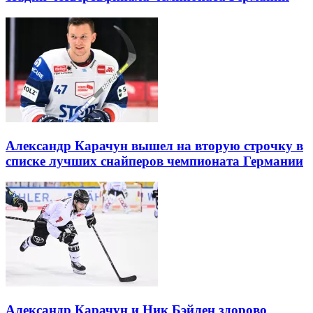
Александр Карачун вышел на вторую строчку в
списке лучших снайперов чемпионата Германии
Александр Карачун и Ник Бэйлен здорово