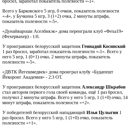
бросил, заработал показатель полезности «-1».
Всего у Барковского 5 игр, 0 очков, показатель полезности
«-4», у Бучкина 5 игр, 3 (1+2) очка, 2 минуты штрафа,
показатель полезности «-5».
«Дунайвароши Аселбикэк» дома переиграли клуб «Феха19»
(Фехервахер) - 1:0.
У проигравших белорусский защитник
Геннадий Косинский
1 раз бросил, заработал показатель полезности «-1». Всего у
него 5 игр, 1 (0+1) очко, 2 минуты штрафа, показатель
полезности «-5».
«ДВТК Йегешмедвек» дома проиграл клубу «Будапешт
Йекоронг Академия» - 2:3 ОТ.
У проигравших белорусский защитник
Александр Шкрабов
стал автором первого гола своей команды, ещё 1 раз бросил,
получил 2 минуты штрафа. Всего у него 5 игр, 1 (1+0) очко, 14
минут штрафа, показатель полезности «+2».
У победителей белорусский нападающий
Илья Цулыгин
1
раз бросил. Всего у него 5 игр, 1 (1+0) очко, показатель
полезности «+1».