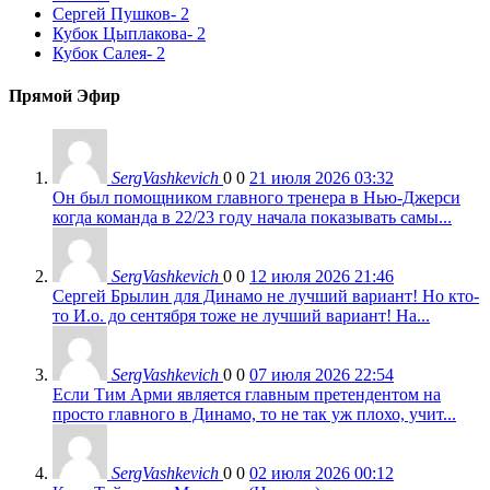
Сергей Пушков
- 2
Кубок Цыплакова
- 2
Кубок Салея
- 2
Прямой Эфир
SergVashkevich
0
0
21 июля 2026 03:32
Он был помощником главного тренера в Нью-Джерси
когда команда в 22/23 году начала показывать самы...
SergVashkevich
0
0
12 июля 2026 21:46
Сергей Брылин для Динамо не лучший вариант! Но кто-
то И.о. до сентября тоже не лучший вариант! На...
SergVashkevich
0
0
07 июля 2026 22:54
Если Тим Арми является главным претендентом на
просто главного в Динамо, то не так уж плохо, учит...
SergVashkevich
0
0
02 июля 2026 00:12