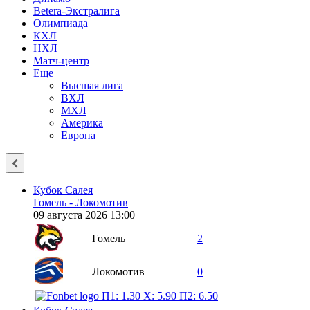
Betera-Экстралига
Олимпиада
КХЛ
НХЛ
Матч-центр
Еще
Высшая лига
ВХЛ
МХЛ
Америка
Европа
Кубок Салея
Гомель - Локомотив
09 августа 2026 13:00
Гомель
2
Локомотив
0
П1: 1.30
X: 5.90
П2: 6.50