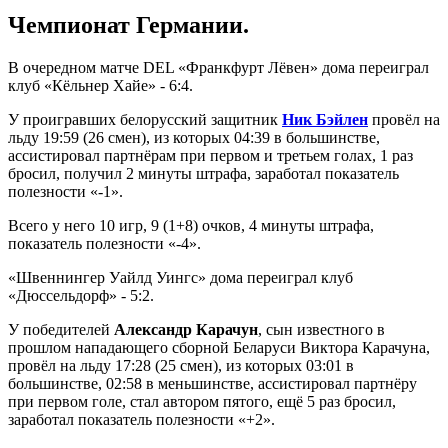
Чемпионат Германии.
В очередном матче DEL «Франкфурт Лёвен» дома переиграл
клуб «Кёльнер Хайе» - 6:4.
У проигравших белорусский защитник
Ник Бэйлен
провёл на
льду 19:59 (26 смен), из которых 04:39 в большинстве,
ассистировал партнёрам при первом и третьем голах, 1 раз
бросил, получил 2 минуты штрафа, заработал показатель
полезности «-1».
Всего у него 10 игр, 9 (1+8) очков, 4 минуты штрафа,
показатель полезности «-4».
«Швеннингер Уайлд Уингс» дома переиграл клуб
«Дюссельдорф» - 5:2.
У победителей
Александр Карачун
, сын известного в
прошлом нападающего сборной Беларуси Виктора Карачуна,
провёл на льду 17:28 (25 смен), из которых 03:01 в
большинстве, 02:58 в меньшинстве, ассистировал партнёру
при первом голе, стал автором пятого, ещё 5 раз бросил,
заработал показатель полезности «+2».