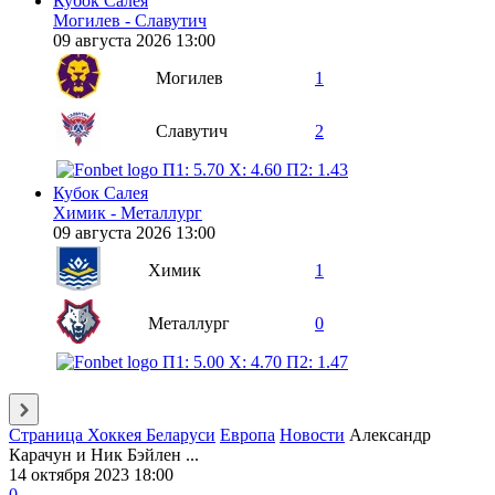
Кубок Салея
Могилев - Славутич
09 августа 2026 13:00
Могилев
1
Славутич
2
П1: 5.70
X: 4.60
П2: 1.43
Кубок Салея
Химик - Металлург
09 августа 2026 13:00
Химик
1
Металлург
0
П1: 5.00
X: 4.70
П2: 1.47
Страница Хоккея Беларуси
Европа
Новости
Александр
Карачун и Ник Бэйлен ...
14 октября 2023 18:00
0