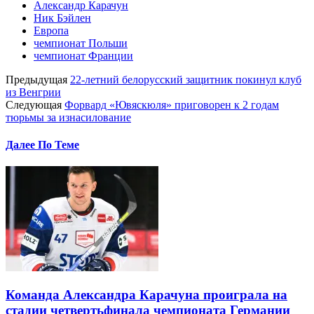
Александр Карачун
Ник Бэйлен
Европа
чемпионат Польши
чемпионат Франции
Предыдущая
22-летний белорусский защитник покинул клуб
из Венгрии
Следующая
Форвард «Ювяскюля» приговорен к 2 годам
тюрьмы за изнасилование
Далее По Теме
Команда Александра Карачуна проиграла на
стадии четвертьфинала чемпионата Германии