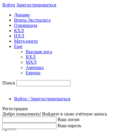
Войти
Зарегиcтрироваться
Динамо
Betera-Экстралига
Олимпиада
КХЛ
НХЛ
Матч-центр
Еще
Высшая лига
ВХЛ
МХЛ
Америка
Европа
Поиск
Войти / Зарегистрироваться
Регистрация
Добро пожаловать! Войдите в свою учётную запись
Ваш логин
Ваш пароль