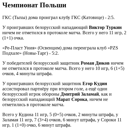
Чемпионат Польши
ГКС (Тыхы) дома проиграл клубу ГКС (Катовице) - 2:5.
У проигравших белорусский нападающий
Виктор Туркин
ничем не отметился в протоколе матча. Всего у него 11 игр, 2
(1+1) очка.
«Ре-Пласт Уния» (Освенцим) дома переиграла клуб «PZS
Подхале» (Новы-Тарг) - 5:2.
У победителей белорусский защитник
Роман Дюков
ничем
не отметился в протоколе матча. Всего у него 10 игр, 6 (1+5)
очков, 4 минуты штрафа.
У проигравших белорусский защитник
Егор Кудин
ассистировал партнёру при втором голе, а ещё один
белорусский игрок обороны
Дмитрий Заламай
, как и
белорусский нападающий
Марат Сорока
, ничем не
отметились в протоколе матча.
Всего у Кудина 11 игр, 5 (0+5) очков, 2 минуты штрафа, у
Заламая 11 игр, 7 (3+4) очков, 6 минут штрафа, у Сороки 11
игр, 1 (1+0) очко, 6 минут штрафа.