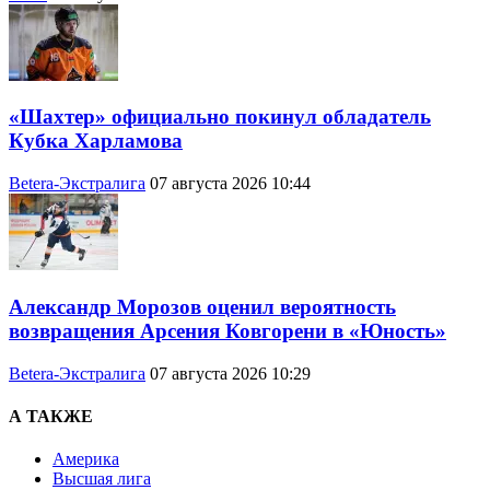
«Шахтер» официально покинул обладатель
Кубка Харламова
Betera-Экстралига
07 августа 2026 10:44
Александр Морозов оценил вероятность
возвращения Арсения Ковгорени в «Юность»
Betera-Экстралига
07 августа 2026 10:29
А ТАКЖЕ
Америка
Высшая лига