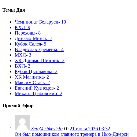
Темы Дня
Чемпионат Беларуси
- 10
КХЛ
- 9
Переходы
- 8
Динамо-Минск
- 7
Кубок Салея
- 5
Владислав Еременко
- 4
МХЛ
- 3
ХК Динамо-Шинник
- 3
ВХЛ
- 2
Кубок Цыплакова
- 2
ХК Магнитка
- 2
Максим Стась
- 2
Евгений Кузнецов
- 2
Михаил Грабовский
- 2
Прямой Эфир
SergVashkevich
0
0
21 июля 2026 03:32
Он был помощником главного тренера в Нью-Джерси