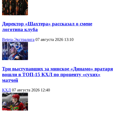
Директор «Шахтера» рассказал о смене
логотипа клуба
Betera-Экстралига
07 августа 2026 13:10
Три выступавших за минское «Динамо» вратаря
вошли в ТОП-15 КХЛ по проценту «сухих»
матчей
КХЛ
07 августа 2026 12:40