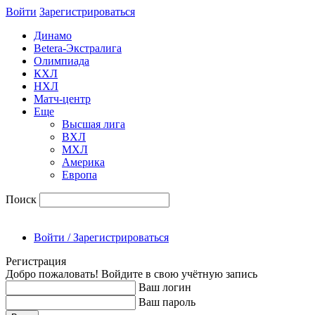
Войти
Зарегиcтрироваться
Динамо
Betera-Экстралига
Олимпиада
КХЛ
НХЛ
Матч-центр
Еще
Высшая лига
ВХЛ
МХЛ
Америка
Европа
Поиск
Войти / Зарегистрироваться
Регистрация
Добро пожаловать! Войдите в свою учётную запись
Ваш логин
Ваш пароль