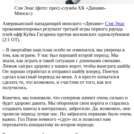
Сэм Энас (фото: пресс-служба ХК «Динамо-
Минск»)
Американский нападающий минского «Динамо»
Сэм Энас
прокомментировал результат третьей игры первого раунда
плей-офф Кубка Гагарина против московских одноклубников
(2:1 ОТ).
– В овертайме наш план особо не изменился, мы уверены в
том, как играем. У нас был хороший второй период. Мы
знали, как играть в такой ситуации с длинными сменами.
Лимож сыграл здорово у наших ворот, чтобы выиграть шайбу.
Он хорошо отработал и отправил шайбу вперед. Пинчук
сделал классный перевод на меня. А я просто попытался
сделать то, что возможно, и счастлив от того, как все
получилось.
Конечно, мы понимали, что соперник начнет очень сильно и
будет здорово давить. Мы обороняли свои ворота и старались
создавать шансы в контратаках, забросили. Да, возможно, они
провели период лучше нас. Но забросить первыми было очень
важно. Гол Пини немного «сдул» их и позволил нам
перехватить инициативу во втором периоде.