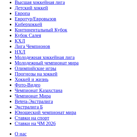
Высшая хоккейная лига
Детский хоккей
Европа
Евротур/Евровызов
Киберхоккей
Континентальный Кубок
Кубок Салея
КХЛ
Лига Чемпионов
НХЛ
Молодежная хоккейная лига
Молодежный чемпионат мира
Олимпийские игры
Прогнозы на хоккей
Хоккей и жизнь
Фото-Видео
Чемпионат Казахстана
Чемпионат Мира
Betera-Экстралига
Экстралига Б
Юношеский чемпионат мира
Ставки на спорт
Ставки на ЧМ 2026
О нас