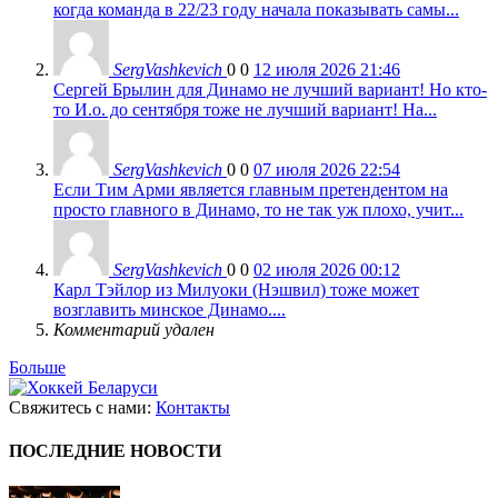
когда команда в 22/23 году начала показывать самы...
SergVashkevich
0
0
12 июля 2026 21:46
Сергей Брылин для Динамо не лучший вариант! Но кто-
то И.о. до сентября тоже не лучший вариант! На...
SergVashkevich
0
0
07 июля 2026 22:54
Если Тим Арми является главным претендентом на
просто главного в Динамо, то не так уж плохо, учит...
SergVashkevich
0
0
02 июля 2026 00:12
Карл Тэйлор из Милуоки (Нэшвил) тоже может
возглавить минское Динамо....
Комментарий удален
Больше
Свяжитесь с нами:
Контакты
ПОСЛЕДНИЕ НОВОСТИ