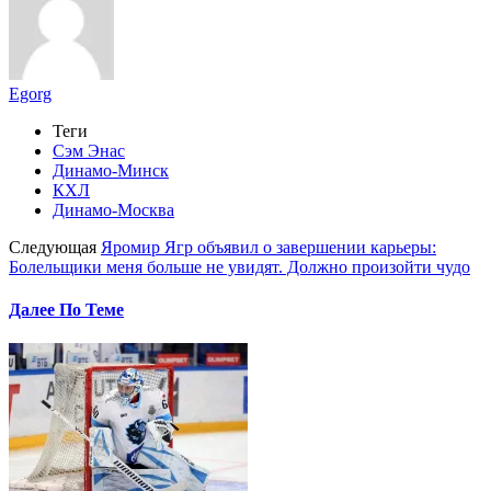
Egorg
Теги
Сэм Энас
Динамо-Минск
КХЛ
Динамо-Москва
Следующая
Яромир Ягр объявил о завершении карьеры:
Болельщики меня больше не увидят. Должно произойти чудо
Далее По Теме