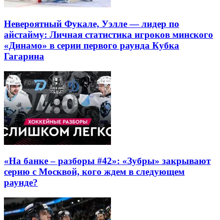
Невероятный Фукале, Уэлле — лидер по
айстайму: Личная статистика игроков минского
«Динамо» в серии первого раунда Кубка
Гагарина
«На банке – разборы #42»: «Зубры» закрывают
серию с Москвой, кого ждем в следующем
раунде?