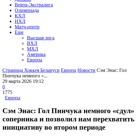
Betera-Экстралига
Олимпиада
КХЛ
НХЛ
Матч-центр
Еще
Высшая лига
ВХЛ
МХЛ
Америка
Европа
Страница Хоккея Беларуси
Европа
Новости
Сэм Энас: Гол
Пинчука немного «...
29 марта 2026 19:12
0
1775
Европа
Сэм Энас: Гол Пинчука немного «сдул»
соперника и позволил нам перехватить
инициативу во втором периоде