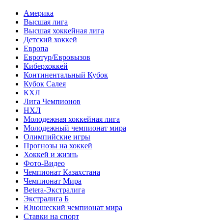
Америка
Высшая лига
Высшая хоккейная лига
Детский хоккей
Европа
Евротур/Евровызов
Киберхоккей
Континентальный Кубок
Кубок Салея
КХЛ
Лига Чемпионов
НХЛ
Молодежная хоккейная лига
Молодежный чемпионат мира
Олимпийские игры
Прогнозы на хоккей
Хоккей и жизнь
Фото-Видео
Чемпионат Казахстана
Чемпионат Мира
Betera-Экстралига
Экстралига Б
Юношеский чемпионат мира
Ставки на спорт