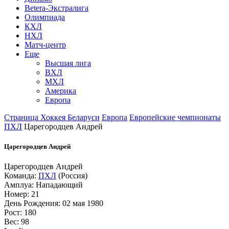
Betera-Экстралига
Олимпиада
КХЛ
НХЛ
Матч-центр
Еще
Высшая лига
ВХЛ
МХЛ
Америка
Европа
Страница Хоккея Беларуси
Европа
Европейские чемпионаты
ПХЛ
Царегородцев Андрей
Царегородцев Андрей
Царегородцев Андрей
Команда:
ПХЛ
(Россия)
Амплуа: Нападающий
Номер: 21
День Рождения: 02 мая 1980
Рост: 180
Вес: 98