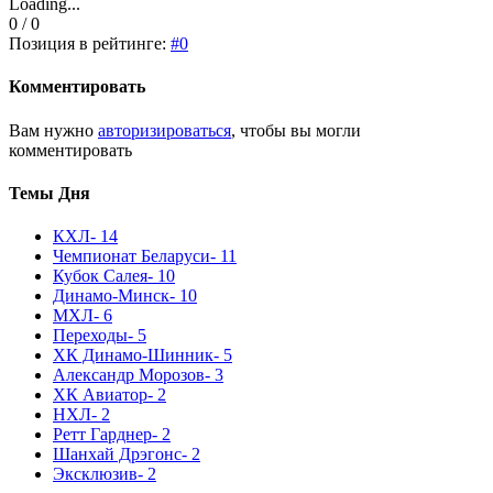
Loading...
0 / 0
Позиция в рейтинге:
#0
Комментировать
Вам нужно
авторизироваться
, чтобы вы могли
комментировать
Темы Дня
КХЛ
- 14
Чемпионат Беларуси
- 11
Кубок Салея
- 10
Динамо-Минск
- 10
МХЛ
- 6
Переходы
- 5
ХК Динамо-Шинник
- 5
Александр Морозов
- 3
ХК Авиатор
- 2
НХЛ
- 2
Ретт Гарднер
- 2
Шанхай Дрэгонс
- 2
Эксклюзив
- 2