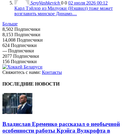
SergVashkevich
0
0
02 июля 2026 00:12
Карл Тэйлор из Милуоки (Нэшвил) тоже может
возглавить минское Динамо....
Больше
8,502
Подписчики
8,153
Подписчики
14,008
Подписчики
624
Подписчики
---
Подписчики
2077
Подписчики
156
Подписчики
Свяжитесь с нами:
Контакты
ПОСЛЕДНИЕ НОВОСТИ
Владислав Еременко рассказал о необычной
особенности работы Крэйга Вудкрофта в