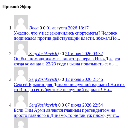
Прямой Эфир
Вова
0
0
01 августа 2026 18:17
Ужасно, что у нас закончились спортсмегы? Человек
подписался против действующнй власти, збежал.По...
SergVashkevich
0
0
21 июля 2026 03:32
Он был помощником главного тренера в Нью-Джерси
когда команда в 22/23 году начала показывать самы...
SergVashkevich
0
0
12 июля 2026 21:46
Сергей Брылин для Динамо не лучший вариант! Но кто-
то И.о. до сентября тоже не лучший вариант! На...
SergVashkevich
0
0
07 июля 2026 22:54
Если Тим Арми является главным претендентом на
просто главного в Динамо, то не так уж плохо, учит...