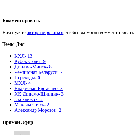
Комментировать
Вам нужно
авторизироваться
, чтобы вы могли комментировать
Темы Дня
КХЛ
- 13
Кубок Салея
- 9
Динамо-Минск
- 8
Чемпионат Беларуси
- 7
Переходы
- 6
МХЛ
- 4
Владислав Еременко
- 3
ХК Динамо-Шинник
- 3
Эксклюзив
- 2
Максим Стась
- 2
Александр Морозов
- 2
Прямой Эфир