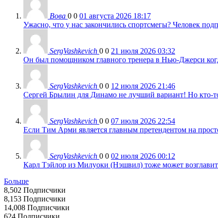
Вова
0
0
01 августа 2026 18:17
Ужасно, что у нас закончились спортсмегы? Человек подп
SergVashkevich
0
0
21 июля 2026 03:32
Он был помощником главного тренера в Нью-Джерси когда
SergVashkevich
0
0
12 июля 2026 21:46
Сергей Брылин для Динамо не лучший вариант! Но кто-то 
SergVashkevich
0
0
07 июля 2026 22:54
Если Тим Арми является главным претендентом на просто 
SergVashkevich
0
0
02 июля 2026 00:12
Карл Тэйлор из Милуоки (Нэшвил) тоже может возглавить
Больше
8,502
Подписчики
8,153
Подписчики
14,008
Подписчики
624
Подписчики