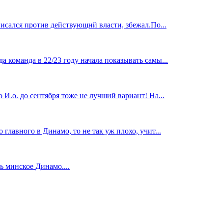
исался против действующнй власти, збежал.По...
 команда в 22/23 году начала показывать самы...
И.о. до сентября тоже не лучший вариант! На...
главного в Динамо, то не так уж плохо, учит...
 минское Динамо....