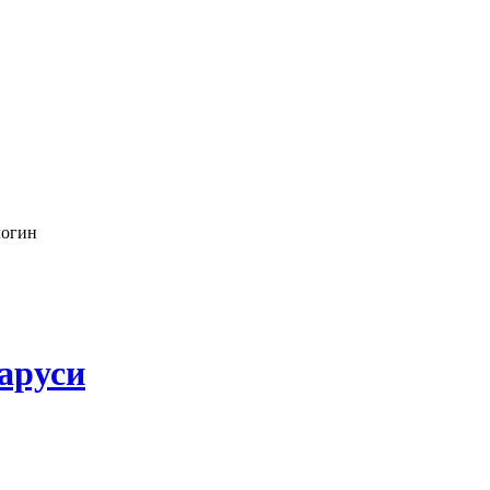
логин
аруси