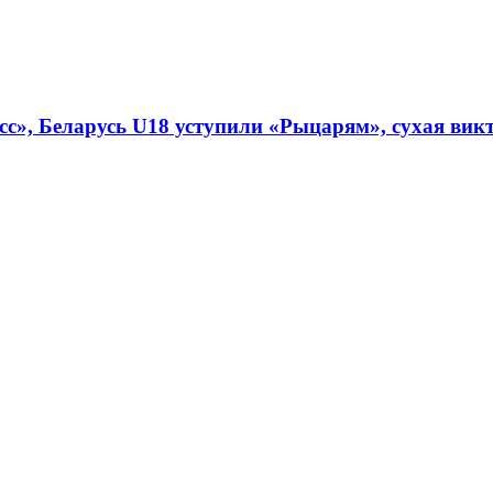
», Беларусь U18 уступили «Рыцарям», сухая викто