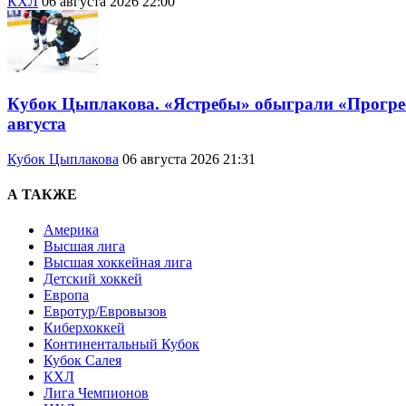
КХЛ
06 августа 2026 22:00
Кубок Цыплакова. «Ястребы» обыграли «Прогресс
августа
Кубок Цыплакова
06 августа 2026 21:31
А ТАКЖЕ
Америка
Высшая лига
Высшая хоккейная лига
Детский хоккей
Европа
Евротур/Евровызов
Киберхоккей
Континентальный Кубок
Кубок Салея
КХЛ
Лига Чемпионов