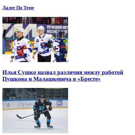
Далее По Теме
Илья Сушко назвал различия между работой
Пушкова и Малашкевича в «Бресте»