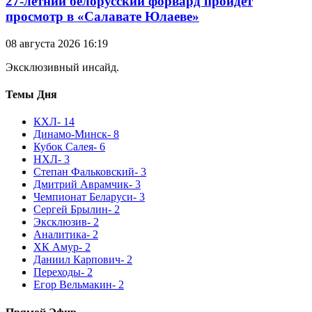
27-летний белорусский форвард пройдет
просмотр в «Салавате Юлаеве»
08 августа 2026 16:19
Эксклюзивный инсайд.
Темы Дня
КХЛ
- 14
Динамо-Минск
- 8
Кубок Салея
- 6
НХЛ
- 3
Степан Фальковский
- 3
Дмитрий Аврамчик
- 3
Чемпионат Беларуси
- 3
Сергей Брылин
- 2
Эксклюзив
- 2
Аналитика
- 2
ХК Амур
- 2
Даниил Карпович
- 2
Переходы
- 2
Егор Вельмакин
- 2