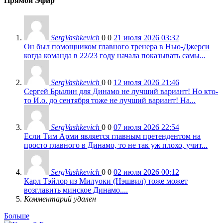
Прямой Эфир
SergVashkevich
0
0
21 июля 2026 03:32
Он был помощником главного тренера в Нью-Джерси
когда команда в 22/23 году начала показывать самы...
SergVashkevich
0
0
12 июля 2026 21:46
Сергей Брылин для Динамо не лучший вариант! Но кто-
то И.о. до сентября тоже не лучший вариант! На...
SergVashkevich
0
0
07 июля 2026 22:54
Если Тим Арми является главным претендентом на
просто главного в Динамо, то не так уж плохо, учит...
SergVashkevich
0
0
02 июля 2026 00:12
Карл Тэйлор из Милуоки (Нэшвил) тоже может
возглавить минское Динамо....
Комментарий удален
Больше