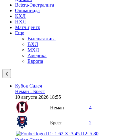
Betera-Экстралига
Олимпиада
КХЛ
НХЛ
Матч-центр
Еще
Высшая лига
ВХЛ
МХЛ
Америка
Европа
Кубок Салея
Неман - Брест
10 августа 2026 18:55
Неман
4
Брест
2
П1: 1.62
X: 3.45
П2: 5.80