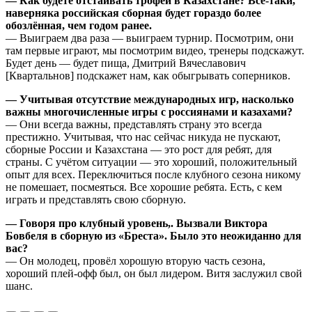
— Как будете отстаивать трофей в Казахстане? Всё-таки,
наверняка российская сборная будет гораздо более
обозлённая, чем годом ранее.
— Выиграем два раза — выиграем турнир. Посмотрим, они
там первые играют, мы посмотрим видео, тренеры подскажут.
Будет день — будет пища, Дмитрий Вячеславович
[Квартальнов] подскажет нам, как обыгрывать соперников.
— Учитывая отсутствие международных игр, насколько
важны многочисленные игры с россиянами и казахами?
— Они всегда важны, представлять страну это всегда
престижно. Учитывая, что нас сейчас никуда не пускают,
сборные России и Казахстана — это рост для ребят, для
страны. С учётом ситуации — это хороший, положительный
опыт для всех. Переключиться после клубного сезона никому
не помешает, посмеяться. Все хорошие ребята. Есть, с кем
играть и представлять свою сборную.
— Говоря про клубный уровень,. Вызвали Виктора
Бовбеля в сборную из «Бреста». Было это неожиданно для
вас?
— Он молодец, провёл хорошую вторую часть сезона,
хороший плей-офф был, он был лидером. Витя заслужил свой
шанс.