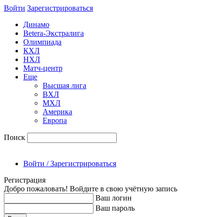
Войти
Зарегиcтрироваться
Динамо
Betera-Экстралига
Олимпиада
КХЛ
НХЛ
Матч-центр
Еще
Высшая лига
ВХЛ
МХЛ
Америка
Европа
Поиск
Войти / Зарегистрироваться
Регистрация
Добро пожаловать! Войдите в свою учётную запись
Ваш логин
Ваш пароль