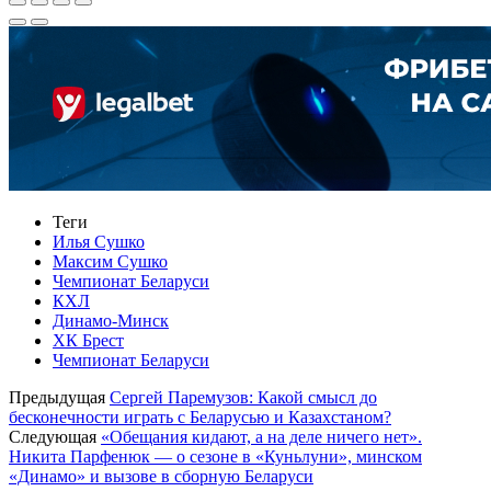
Теги
Илья Сушко
Максим Сушко
Чемпионат Беларуси
КХЛ
Динамо-Минск
ХК Брест
Чемпионат Беларуси
Предыдущая
Сергей Паремузов: Какой смысл до
бесконечности играть с Беларусью и Казахстаном?
Следующая
«Обещания кидают, а на деле ничего нет».
Никита Парфенюк — о сезоне в «Куньлуни», минском
«Динамо» и вызове в сборную Беларуси