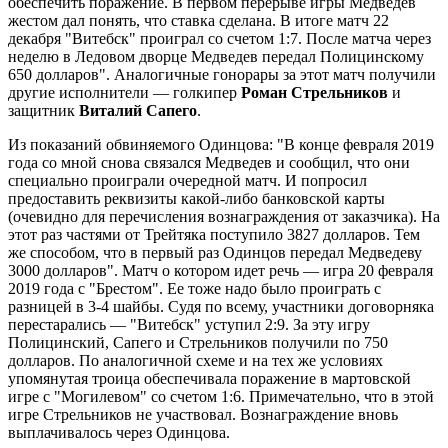
обеспечить поражение. В первом перерыве игры Медведев
жестом дал понять, что ставка сделана. В итоге матч 22
декабря "Витебск" проиграл со счетом 1:7. После матча через
неделю в Ледовом дворце Медведев передал Полицинскому
650 долларов". Аналогичные гонорары за этот матч получили
другие исполнители — голкипер
Роман Стрельников
и
защитник
Виталий Сапего
.
Из показаний обвиняемого Одинцова: "В конце февраля 2019
года со мной снова связался Медведев и сообщил, что они
специально проиграли очередной матч. И попросил
предоставить реквизиты какой-либо банковской карты
(очевидно для перечисления вознаграждения от заказчика). На
этот раз частями от Трейтяка поступило 3827 долларов. Тем
же способом, что в первый раз Одинцов передал Медведеву
3000 долларов". Матч о котором идет речь — игра 20 февраля
2019 года с "Брестом". Ее тоже надо было проиграть с
разницей в 3-4 шайбы. Судя по всему, участники договорняка
перестарались — "Витебск" уступил 2:9. За эту игру
Полицинский, Сапего и Стрельников получили по 750
долларов. По аналогичной схеме и на тех же условиях
упомянутая троица обеспечивала поражение в мартовской
игре с "Могилевом" со счетом 1:6. Примечательно, что в этой
игре Стрельников не участвовал. Вознаграждение вновь
выплачивалось через Одинцова.