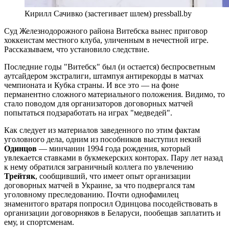
Кирилл Сачивко (застегивает шлем) pressball.by
Суд Железнодорожного района Витебска вынес приговор
хоккеистам местного клуба, уличенным в нечестной игре.
Рассказываем, что установило следствие.
Последние годы "Витебск" был (и остается) беспросветным
аутсайдером экстралиги, штампуя антирекорды в матчах
чемпионата и Кубка страны. И все это — на фоне
перманентно сложного материального положения. Видимо, то
стало поводом для организаторов договорных матчей
попытаться подзаработать на играх "медведей".
Как следует из материалов заведенного по этим фактам
уголовного дела, одним из пособников выступил некий
Одинцов
— минчанин 1994 года рождения, который
увлекается ставками в букмекерских конторах. Пару лет назад
к нему обратился заграничный коллега по увлечению
Трейтяк
, сообщивший, что имеет опыт организации
договорных матчей в Украине, за что подвергался там
уголовному преследованию. Почти однофамилец
знаменитого вратаря попросил Одинцова посодействовать в
организации договорняков в Беларуси, пообещав заплатить и
ему, и спортсменам.