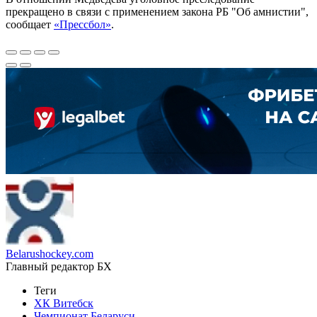
прекращено в связи с применением закона РБ "Об амнистии",
сообщает
«Прессбол»
.
Belarushockey.com
Главный редактор БХ
Теги
ХК Витебск
Чемпионат Беларуси