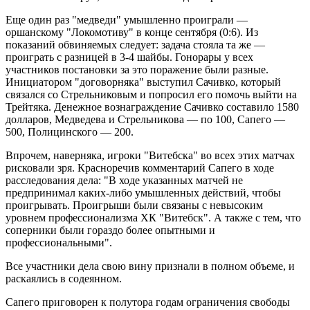
Еще один раз "медведи" умышленно проиграли —
оршанскому "Локомотиву" в конце сентября (0:6). Из
показаний обвиняемых следует: задача стояла та же —
проиграть с разницей в 3-4 шайбы. Гонорары у всех
участников постановки за это поражение были разные.
Инициатором "договорняка" выступил Сачивко, который
связался со Стрельниковым и попросил его помочь выйти на
Трейтяка. Денежное вознаграждение Сачивко составило 1580
долларов, Медведева и Стрельникова — по 100, Сапего —
500, Полицинского — 200.
Впрочем, наверняка, игроки "Витебска" во всех этих матчах
рисковали зря. Красноречив комментарий Сапего в ходе
расследования дела: "В ходе указанных матчей не
предпринимал каких-либо умышленных действий, чтобы
проигрывать. Проигрыши были связаны с невысоким
уровнем профессионализма ХК "Витебск". А также с тем, что
соперники были гораздо более опытными и
профессиональными".
Все участники дела свою вину признали в полном объеме, и
раскаялись в содеянном.
Сапего приговорен к полутора годам ограничения свободы