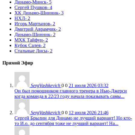
Динамо-Минск
- 5
Сергей Пушков
- 4
ХК Динамо-Шинник
- 3
НХЛ
- 2
Игорь Мартынов
- 2
Дмитрий Аврамчик
- 2
Динамо-Шинник
- 2
МХК Тайфун
- 2
Кубок Салея
- 2
Стальные Лисы
- 2
Прямой Эфир
SergVashkevich
0
0
21 июля 2026 03:32
Он был помощником главного тренера в Нью-Джерси
когда команда в 22/23 году начала показывать самы...
SergVashkevich
0
0
12 июля 2026 21:46
Сергей Брылин для Динамо не лучший вариант! Но кто-
то И.о. до сентября тоже не лучший вариант! На...