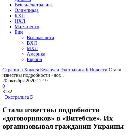
Betera-Экстралига
Олимпиада
КХЛ
НХЛ
Матч-центр
Еще
Высшая лига
ВХЛ
МХЛ
Америка
Европа
Страница Хоккея Беларуси
Экстралига Б
Новости
Стали
известны подробности «дог...
20 октября 2020 12:19
0
3132
Экстралига Б
Стали известны подробности
«договорняков» в «Витебске». Их
организовывал гражданин Украины