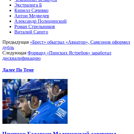
Экстралига Б
Кирилл Сачивко
Антон Медведев
Александр Полицинский
Роман Стрельников
Виталий Сапего
Предыдущая
«Брест» обыграл «Авиатор», Самсонов оформил
дубль
Следующая
Форвард «Пинских Ястребов» заработал
дисквалификацию
Далее По Теме
Чемпион Беларуси Малиновский завершил