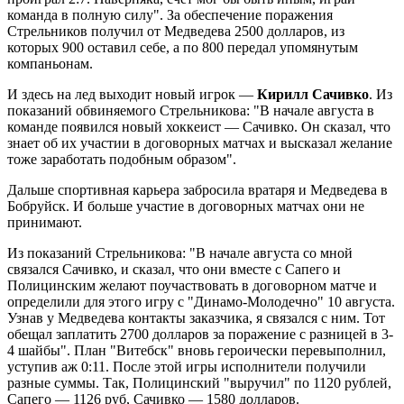
команда в полную силу". За обеспечение поражения
Стрельников получил от Медведева 2500 долларов, из
которых 900 оставил себе, а по 800 передал упомянутым
компаньонам.
И здесь на лед выходит новый игрок —
Кирилл Сачивко
. Из
показаний обвиняемого Стрельникова: "В начале августа в
команде появился новый хоккеист — Сачивко. Он сказал, что
знает об их участии в договорных матчах и высказал желание
тоже заработать подобным образом".
Дальше спортивная карьера забросила вратаря и Медведева в
Бобруйск. И больше участие в договорных матчах они не
принимают.
Из показаний Стрельникова: "В начале августа со мной
связался Сачивко, и сказал, что они вместе с Сапего и
Полицинским желают поучаствовать в договорном матче и
определили для этого игру с "Динамо-Молодечно" 10 августа.
Узнав у Медведева контакты заказчика, я связался с ним. Тот
обещал заплатить 2700 долларов за поражение с разницей в 3-
4 шайбы". План "Витебск" вновь героически перевыполнил,
уступив аж 0:11. После этой игры исполнители получили
разные суммы. Так, Полицинский "выручил" по 1120 рублей,
Сапего — 1126 руб, Сачивко — 1580 долларов.