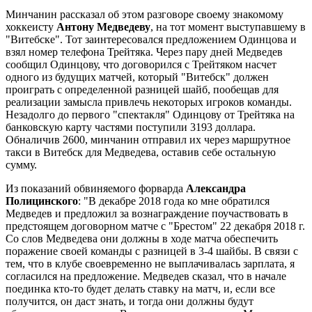
Минчанин рассказал об этом разговоре своему знакомому
хоккеисту
Антону Медведеву
, на тот момент выступавшему в
"Витебске". Тот заинтересовался предложением Одинцова и
взял номер телефона Трейтяка. Через пару дней Медведев
сообщил Одинцову, что договорился с Трейтяком насчет
одного из будущих матчей, который "Витебск" должен
проиграть с определенной разницей шайб, пообещав для
реализации замысла привлечь некоторых игроков команды.
Незадолго до первого "спектакля" Одинцову от Трейтяка на
банковскую карту частями поступили 3193 доллара.
Обналичив 2600, минчанин отправил их через маршрутное
такси в Витебск для Медведева, оставив себе остальную
сумму.
Из показаний обвиняемого форварда
Александра
Полицинского
: "В декабре 2018 года ко мне обратился
Медведев и предложил за вознаграждение поучаствовать в
предстоящем договорном матче с "Брестом" 22 декабря 2018 г.
Со слов Медведева они должны в ходе матча обеспечить
поражение своей команды с разницей в 3-4 шайбы. В связи с
тем, что в клубе своевременно не выплачивалась зарплата, я
согласился на предложение. Медведев сказал, что в начале
поединка кто-то будет делать ставку на матч, и, если все
получится, он даст знать, и тогда они должны будут