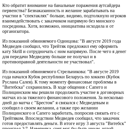
Кто обратит внимание на банальные поражения аутсайдера
первенства? Безнаказанность и желание зарабатывать на
участии в "спектаклях" больше, видимо, подтолкнуло игроков
взаимодействовать с заказчиком напрямую без минского
посредника. Хотя, возможно, инициатива исходила и от
организатора.
Из показаний обвиняемого Одинцова: "В августе 2019 года
Медведев сообщил, что Трейтяк предложил ему оформить
кату Skrill и сотрудничать с ним напрямую. После чего я денег
для передачи Медведеву больше не получал и в
противоправной деятельности не участвовал".
Из показаний обвиняемого Стрельникова: "В августе 2019
года начался Кубок республики Беларусь по хоккею (Кубок
Руслана Салея). К тому моменту финансовые проблемы в
"Витебска" сохранились. В ходе общения с Сапего и
Полицинским мы решили продолжить участие в договорных
матчах из-за тяжелого финансового положения. За несколько
дней до матча с "Брестом" я связался с Медведевым и
сообщил о своем желании, а также про желании
Полицинского и Сапего заработать, попросив связать его с
Трейтяком. Впоследствии Медведев сообщил, что заказчик
готов предоставлять деньги. В итоге игру 3 августа "Витебск"
проиграл 2:7. Наверняка, счет мог бы быть иным, играй