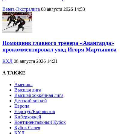
Betera-Экстралига
08 августа 2026 14:53
Помощник главного тренера «Авангарда»
прокомментировал уход Игоря Мартынова
КХЛ
08 августа 2026 14:21
А ТАКЖЕ
Америка
Высшая лига
Высшая хоккейная лига
Детский хоккей
Европа
Евротур/Евровызов
Киберхоккей
Континентальный Кубок
Кубок Салея
КХЛ