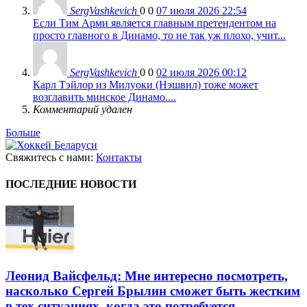
SergVashkevich
0
0
07 июля 2026 22:54
Если Тим Арми является главным претендентом на
просто главного в Динамо, то не так уж плохо, учит...
SergVashkevich
0
0
02 июля 2026 00:12
Карл Тэйлор из Милуоки (Нэшвил) тоже может
возглавить минское Динамо....
Комментарий удален
Больше
Свяжитесь с нами:
Контакты
ПОСЛЕДНИЕ НОВОСТИ
Леонид Вайсфельд: Мне интересно посмотреть,
насколько Сергей Брылин сможет быть жестким
в тех ситуациях, когда это потребуется