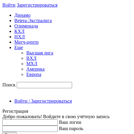
Войти
Зарегиcтрироваться
Динамо
Betera-Экстралига
Олимпиада
КХЛ
НХЛ
Матч-центр
Еще
Высшая лига
ВХЛ
МХЛ
Америка
Европа
Поиск
Войти / Зарегистрироваться
Регистрация
Добро пожаловать! Войдите в свою учётную запись
Ваш логин
Ваш пароль