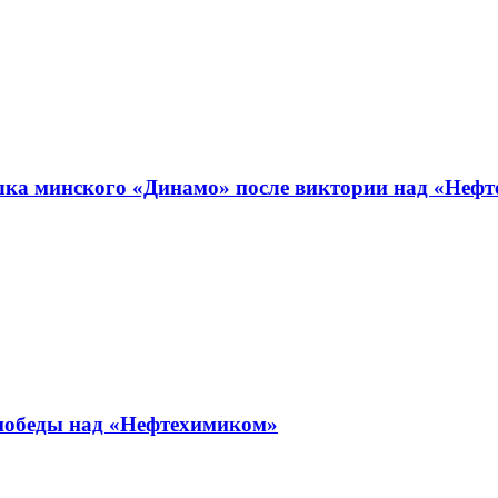
валка минского «Динамо» после виктории над «Неф
 победы над «Нефтехимиком»