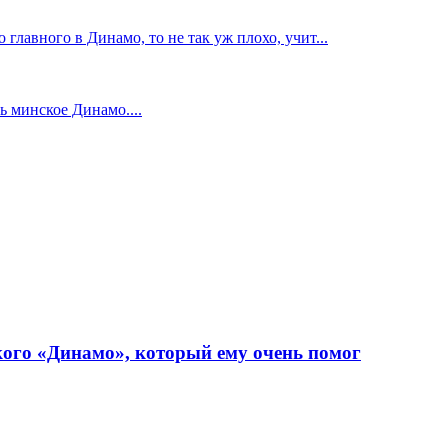
главного в Динамо, то не так уж плохо, учит...
 минское Динамо....
ого «Динамо», который ему очень помог