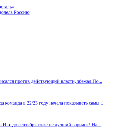
рсталь»
долела Россию
исался против действующнй власти, збежал.По...
 команда в 22/23 году начала показывать самы...
И.о. до сентября тоже не лучший вариант! На...