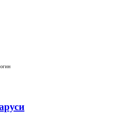
логин
аруси