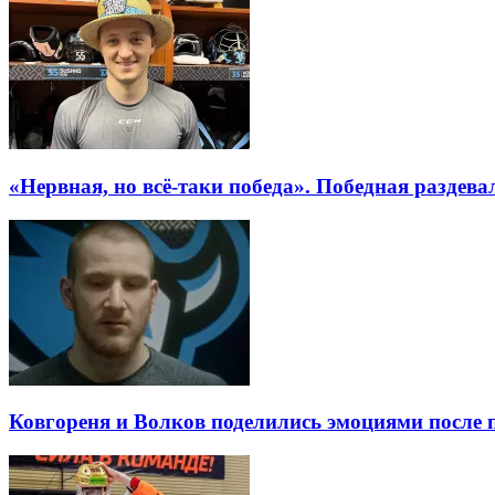
«Нервная, но всё-таки победа». Победная разде
Ковгореня и Волков поделились эмоциями после