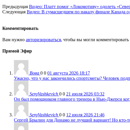
Предыдущая
Видео: Платт помог «Локомотиву» одолеть «Севе
Следующая
Видео: В сумасшедшем по накалу финале Канада о
Комментировать
Вам нужно
авторизироваться
, чтобы вы могли комментировать
Прямой Эфир
Вова
0
0
01 августа 2026 18:17
Ужасно, что у нас закончились спортсмегы? Человек подп
SergVashkevich
0
0
21 июля 2026 03:32
Он был помощником главного тренера в Нью-Джерси когда
SergVashkevich
0
0
12 июля 2026 21:46
Сергей Брылин для Динамо не лучший вариант! Но кто-то 