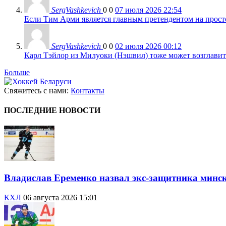
SergVashkevich
0
0
07 июля 2026 22:54
Если Тим Арми является главным претендентом на просто 
SergVashkevich
0
0
02 июля 2026 00:12
Карл Тэйлор из Милуоки (Нэшвил) тоже может возглавить
Больше
Свяжитесь с нами:
Контакты
ПОСЛЕДНИЕ НОВОСТИ
Владислав Еременко назвал экс-защитника минск
КХЛ
06 августа 2026 15:01