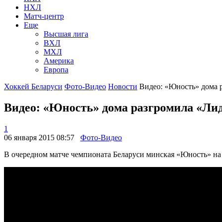
НХЛ
Матч-центр
Еще
Высшая лига
ВХЛ
МХЛ
Америка
Европа
Хоккей Беларуси
Фото-Видео
Новости
Видео: «Юность» дома р
Видео: «Юность» дома разгромила «Ли
1
06 января 2015 08:57
Фото-Видео
В очередном матче чемпионата Беларуси минская «Юность» на