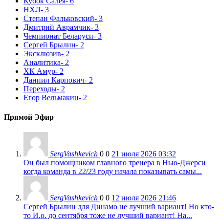
Кубок Салея
- 6
НХЛ
- 3
Степан Фальковский
- 3
Дмитрий Аврамчик
- 3
Чемпионат Беларуси
- 3
Сергей Брылин
- 2
Эксклюзив
- 2
Аналитика
- 2
ХК Амур
- 2
Даниил Карпович
- 2
Переходы
- 2
Егор Вельмакин
- 2
Прямой Эфир
SergVashkevich
0
0
21 июля 2026 03:32
Он был помощником главного тренера в Нью-Джерси
когда команда в 22/23 году начала показывать самы...
SergVashkevich
0
0
12 июля 2026 21:46
Сергей Брылин для Динамо не лучший вариант! Но кто-
то И.о. до сентября тоже не лучший вариант! На...