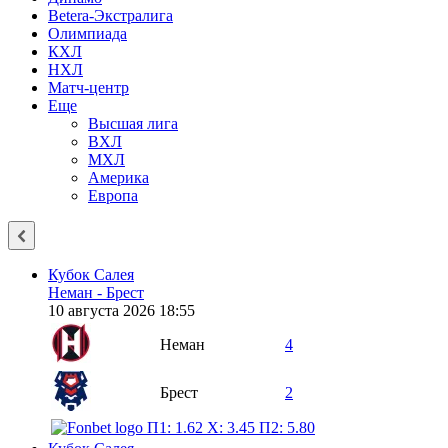
Betera-Экстралига
Олимпиада
КХЛ
НХЛ
Матч-центр
Еще
Высшая лига
ВХЛ
МХЛ
Америка
Европа
Кубок Салея
Неман - Брест
10 августа 2026 18:55
Неман
4
Брест
2
П1: 1.62
X: 3.45
П2: 5.80