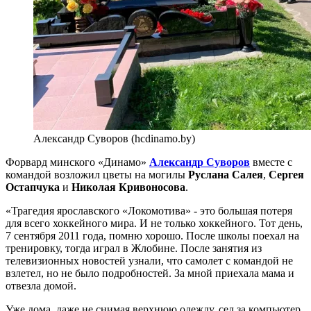
Александр Суворов (hcdinamo.by)
Форвард минского «Динамо»
Александр Суворов
вместе с
командой возложил цветы на могилы
Руслана Салея
,
Сергея
Остапчука
и
Николая Кривоносова
.
«Трагедия ярославского «Локомотива» - это большая потеря
для всего хоккейного мира. И не только хоккейного. Тот день,
7 сентября 2011 года, помню хорошо. После школы поехал на
тренировку, тогда играл в Жлобине. После занятия из
телевизионных новостей узнали, что самолет с командой не
взлетел, но не было подробностей. За мной приехала мама и
отвезла домой.
Уже дома, даже не снимая верхнюю одежду, сел за компьютер