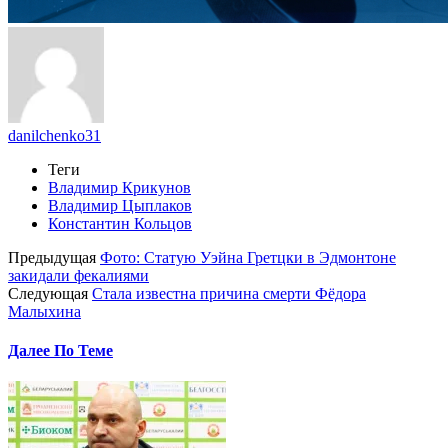
danilchenko31
Теги
Владимир Крикунов
Владимир Цыплаков
Константин Кольцов
Предыдущая
Фото: Статую Уэйна Гретцки в Эдмонтоне
закидали фекалиями
Следующая
Стала известна причина смерти Фёдора
Малыхина
Далее По Теме