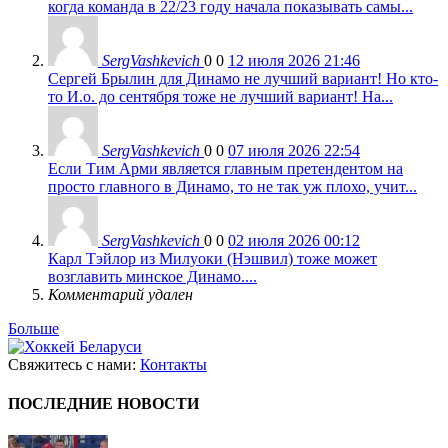
когда команда в 22/23 году начала показывать самы...
SergVashkevich
0
0
12 июля 2026 21:46
Сергей Брылин для Динамо не лучший вариант! Но кто-
то И.о. до сентября тоже не лучший вариант! На...
SergVashkevich
0
0
07 июля 2026 22:54
Если Тим Арми является главным претендентом на
просто главного в Динамо, то не так уж плохо, учит...
SergVashkevich
0
0
02 июля 2026 00:12
Карл Тэйлор из Милуоки (Нэшвил) тоже может
возглавить минское Динамо....
Комментарий удален
Больше
Свяжитесь с нами:
Контакты
ПОСЛЕДНИЕ НОВОСТИ