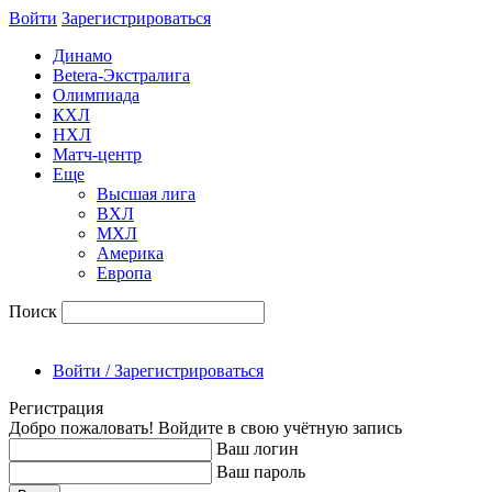
Войти
Зарегиcтрироваться
Динамо
Betera-Экстралига
Олимпиада
КХЛ
НХЛ
Матч-центр
Еще
Высшая лига
ВХЛ
МХЛ
Америка
Европа
Поиск
Войти / Зарегистрироваться
Регистрация
Добро пожаловать! Войдите в свою учётную запись
Ваш логин
Ваш пароль