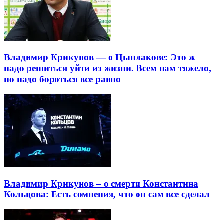
Владимир Крикунов — о Цыплакове: Это ж
надо решиться уйти из жизни. Всем нам тяжело,
но надо бороться все равно
Владимир Крикунов – о смерти Константина
Кольцова: Есть сомнения, что он сам все сделал