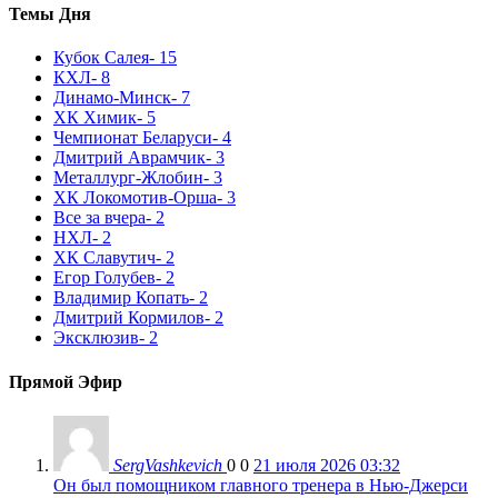
Темы Дня
Кубок Салея
- 15
КХЛ
- 8
Динамо-Минск
- 7
ХК Химик
- 5
Чемпионат Беларуси
- 4
Дмитрий Аврамчик
- 3
Металлург-Жлобин
- 3
ХК Локомотив-Орша
- 3
Все за вчера
- 2
НХЛ
- 2
ХК Славутич
- 2
Егор Голубев
- 2
Владимир Копать
- 2
Дмитрий Кормилов
- 2
Эксклюзив
- 2
Прямой Эфир
SergVashkevich
0
0
21 июля 2026 03:32
Он был помощником главного тренера в Нью-Джерси