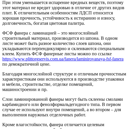
При этом уменьшается испарение вредных веществ, поэтому
этот материал не вредит здоровью в отличие от других видов
плит. К отличительным особенностям ЛДСП относится
хорошая прочность, устойчивость к истиранию и износу,
долговечность, богатая цветовая палитра.
ФСФ фанера с ламинацией – это многослойный
строительный материал, производится из шпона. В одном
листе может быть разное количество слоев шпона, они
укладываются перпендикулярно и склеиваются специальным
клеем. Купить ФСФ фанерные листы можно по ссылке
https://www.plittorgservis.com.ua/fanera/laminirovanaya-fsf-fanera
по демократичной цене.
Благодаря многослойной структуре и отличным прочностным
характеристикам они используются в производстве упаковки
и мебели, строительстве, отделке помещений,
машиностроении и пр.
Слои ламинированной фанеры могут быть склеены смолами
карбамидного или фенолформальдегидного типа. В первом
случае ее используют внутри помещений, а во втором – для
выполнения наружных отделочных работ.
Кроме влагостойкости, фанера отличается целевым