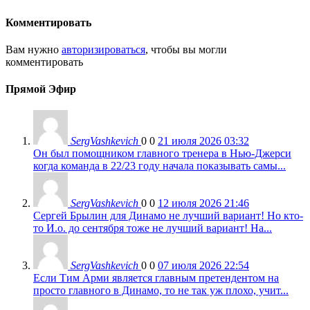
Комментировать
Вам нужно
авторизироваться
, чтобы вы могли
комментировать
Прямой Эфир
SergVashkevich
0
0
21 июля 2026 03:32
Он был помощником главного тренера в Нью-Джерси
когда команда в 22/23 году начала показывать самы...
SergVashkevich
0
0
12 июля 2026 21:46
Сергей Брылин для Динамо не лучший вариант! Но кто-
то И.о. до сентября тоже не лучший вариант! На...
SergVashkevich
0
0
07 июля 2026 22:54
Если Тим Арми является главным претендентом на
просто главного в Динамо, то не так уж плохо, учит...