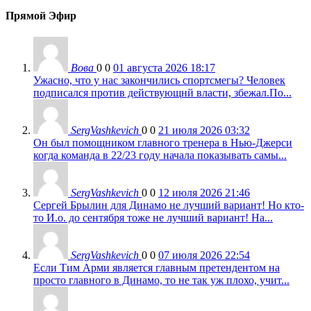
Прямой Эфир
Вова
0
0
01 августа 2026 18:17
Ужасно, что у нас закончились спортсмегы? Человек
подписался против действующнй власти, збежал.По...
SergVashkevich
0
0
21 июля 2026 03:32
Он был помощником главного тренера в Нью-Джерси
когда команда в 22/23 году начала показывать самы...
SergVashkevich
0
0
12 июля 2026 21:46
Сергей Брылин для Динамо не лучший вариант! Но кто-
то И.о. до сентября тоже не лучший вариант! На...
SergVashkevich
0
0
07 июля 2026 22:54
Если Тим Арми является главным претендентом на
просто главного в Динамо, то не так уж плохо, учит...