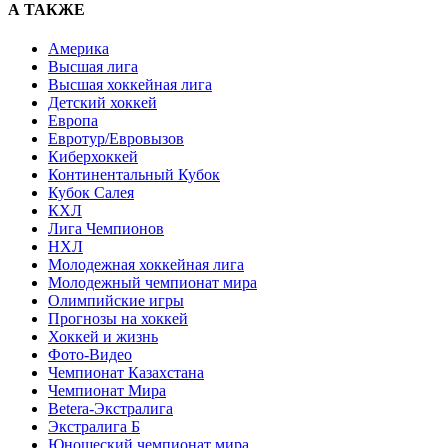
А ТАКЖЕ
Америка
Высшая лига
Высшая хоккейная лига
Детский хоккей
Европа
Евротур/Евровызов
Киберхоккей
Континентальный Кубок
Кубок Салея
КХЛ
Лига Чемпионов
НХЛ
Молодежная хоккейная лига
Молодежный чемпионат мира
Олимпийские игры
Прогнозы на хоккей
Хоккей и жизнь
Фото-Видео
Чемпионат Казахстана
Чемпионат Мира
Betera-Экстралига
Экстралига Б
Юношеский чемпионат мира