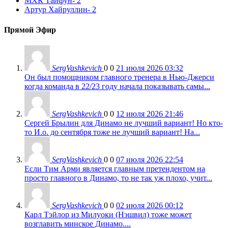
МХК Тайфун
- 2
Артур Хайруллин
- 2
Прямой Эфир
SergVashkevich
0
0
21 июля 2026 03:32
Он был помощником главного тренера в Нью-Джерси
когда команда в 22/23 году начала показывать самы...
SergVashkevich
0
0
12 июля 2026 21:46
Сергей Брылин для Динамо не лучший вариант! Но кто-
то И.о. до сентября тоже не лучший вариант! На...
SergVashkevich
0
0
07 июля 2026 22:54
Если Тим Арми является главным претендентом на
просто главного в Динамо, то не так уж плохо, учит...
SergVashkevich
0
0
02 июля 2026 00:12
Карл Тэйлор из Милуоки (Нэшвил) тоже может
возглавить минское Динамо....