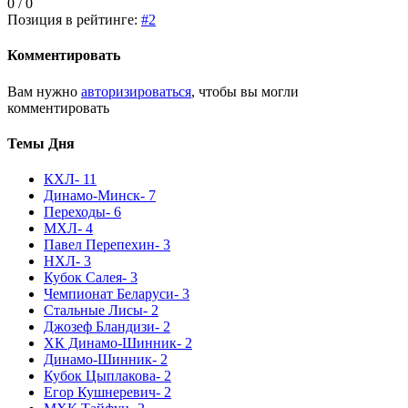
0 / 0
Позиция в рейтинге:
#2
Комментировать
Вам нужно
авторизироваться
, чтобы вы могли
комментировать
Темы Дня
КХЛ
- 11
Динамо-Минск
- 7
Переходы
- 6
МХЛ
- 4
Павел Перепехин
- 3
НХЛ
- 3
Кубок Салея
- 3
Чемпионат Беларуси
- 3
Стальные Лисы
- 2
Джозеф Бландизи
- 2
ХК Динамо-Шинник
- 2
Динамо-Шинник
- 2
Кубок Цыплакова
- 2
Егор Кушнеревич
- 2