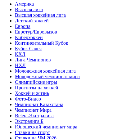
Америка
Высшая лига
Высшая хоккейная лига
Детский хоккей
Европа
Евротур/Евровызов
Киберхоккей
Континентальный Кубок
Кубок Салея
КХЛ
Лига Чемпионов
НХЛ
Молодежная хоккейная лига
Молодежный чемпионат мира
Олимпийские игры
Прогнозы на хоккей
Хоккей и жизнь
Фото-Видео
Чемпионат Казахстана
Чемпионат Мира
Betera-Экстралига
Экстралига Б
Юношеский чемпионат мира
Ставки на спорт
Ставки на ЧМ 2026