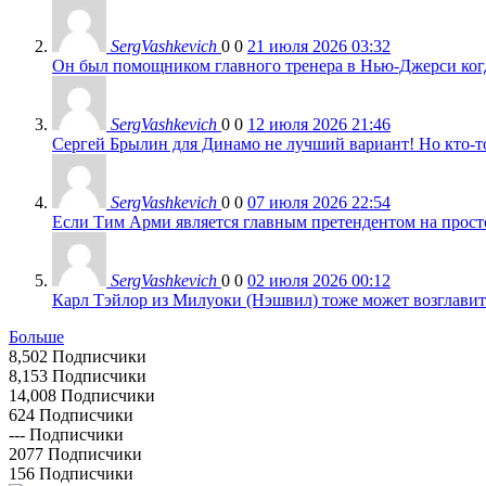
SergVashkevich
0
0
21 июля 2026 03:32
Он был помощником главного тренера в Нью-Джерси когда
SergVashkevich
0
0
12 июля 2026 21:46
Сергей Брылин для Динамо не лучший вариант! Но кто-то 
SergVashkevich
0
0
07 июля 2026 22:54
Если Тим Арми является главным претендентом на просто 
SergVashkevich
0
0
02 июля 2026 00:12
Карл Тэйлор из Милуоки (Нэшвил) тоже может возглавить
Больше
8,502
Подписчики
8,153
Подписчики
14,008
Подписчики
624
Подписчики
---
Подписчики
2077
Подписчики
156
Подписчики