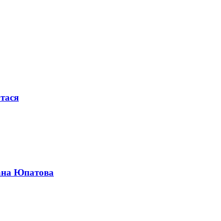
тася
мана Юпатова