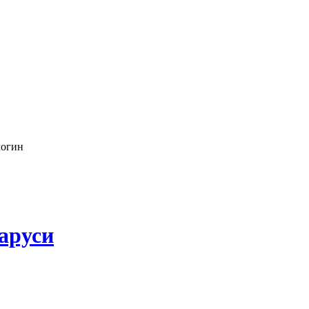
логин
аруси