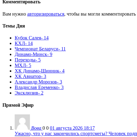
Комментировать
Вам нужно
авторизироваться
, чтобы вы могли комментировать
Темы Дня
Кубок Салея
- 14
КХЛ
- 14
Чемпионат Беларуси
- 11
Динамо-Минск
- 9
Переходы
- 5
МХЛ
- 5
ХК Динамо-Шинник
- 4
ХК Авиатор
- 3
Александр Морозов
- 3
Владислав Еременко
- 3
Эксклюзив
- 2
Прямой Эфир
Вова
0
0
01 августа 2026 18:17
Ужасно, что у нас закончились спортсмегы? Человек подп