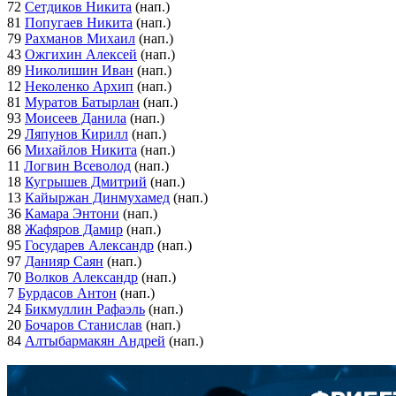
72
Сетдиков Никита
(нап.)
81
Попугаев Никита
(нап.)
79
Рахманов Михаил
(нап.)
43
Ожгихин Алексей
(нап.)
89
Николишин Иван
(нап.)
12
Неколенко Архип
(нап.)
81
Муратов Батырлан
(нап.)
93
Моисеев Данила
(нап.)
29
Ляпунов Кирилл
(нап.)
66
Михайлов Никита
(нап.)
11
Логвин Всеволод
(нап.)
18
Кугрышев Дмитрий
(нап.)
13
Кайыржан Динмухамед
(нап.)
36
Камара Энтони
(нап.)
88
Жафяров Дамир
(нап.)
95
Государев Александр
(нап.)
97
Данияр Саян
(нап.)
70
Волков Александр
(нап.)
7
Бурдасов Антон
(нап.)
24
Бикмуллин Рафаэль
(нап.)
20
Бочаров Станислав
(нап.)
84
Алтыбармакян Андрей
(нап.)