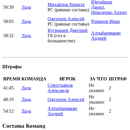
Юртайкин
Михайлов Никита
50:39
Лада
Данил
,
РС (равные составы)
Неколенко Архип
Ожгихин Алексей
58:03
Лада
Романов Иван
РС (равные составы)
Кугрышев Дмитрий
Алтыбармакян
58:32
Лада
ГБ (гол в
Андрей
большинстве)
Штрафы
ВРЕМЯ
КОМАНДА
ИГРОК
ЗА ЧТО
ШТРАФ
Севостьянов
Не
41:45
Лада
2
Александр
указано
Не
48:19
Лада
Ожгихин Алексей
2
указано
Алтыбармакян
Не
54:12
Лада
2
Андрей
указано
Составы Команд