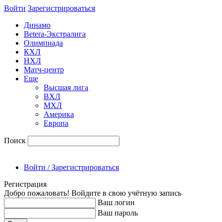
Войти
Зарегиcтрироваться
Динамо
Betera-Экстралига
Олимпиада
КХЛ
НХЛ
Матч-центр
Еще
Высшая лига
ВХЛ
МХЛ
Америка
Европа
Поиск
Войти / Зарегистрироваться
Регистрация
Добро пожаловать! Войдите в свою учётную запись
Ваш логин
Ваш пароль