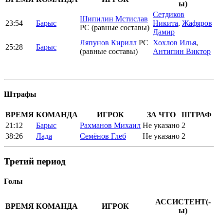
ы)
Сетдиков
Шипилин Мстислав
23:54
Барыс
Никита
,
Жафяров
РС (равные составы)
Дамир
Ляпунов Кирилл
РС
Хохлов Илья
,
25:28
Барыс
(равные составы)
Антипин Виктор
Штрафы
ВРЕМЯ
КОМАНДА
ИГРОК
ЗА ЧТО
ШТРАФ
21:12
Барыс
Рахманов Михаил
Не указано
2
38:26
Лада
Семёнов Глеб
Не указано
2
Третий период
Голы
АССИСТЕНТ(-
ВРЕМЯ
КОМАНДА
ИГРОК
ы)