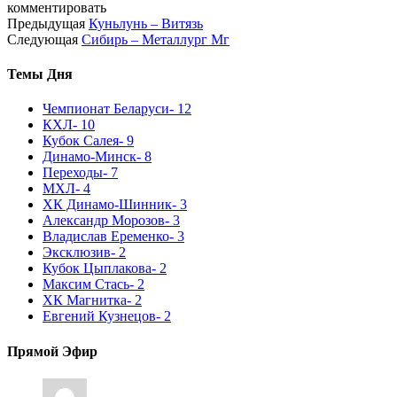
комментировать
Предыдущая
Куньлунь – Витязь
Следующая
Сибирь – Металлург Мг
Темы Дня
Чемпионат Беларуси
- 12
КХЛ
- 10
Кубок Салея
- 9
Динамо-Минск
- 8
Переходы
- 7
МХЛ
- 4
ХК Динамо-Шинник
- 3
Александр Морозов
- 3
Владислав Еременко
- 3
Эксклюзив
- 2
Кубок Цыплакова
- 2
Максим Стась
- 2
ХК Магнитка
- 2
Евгений Кузнецов
- 2
Прямой Эфир