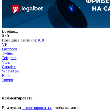
Loading...
0 / 0
Позиция в рейтинге:
#19
VK
Facebook
Twitter
Telegram
Viber
Google+
WhatsApp
ReddIt
Tumblr
Комментировать
Вам нужно
авторизироваться
, чтобы вы могли