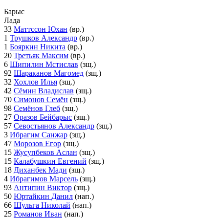
Барыс
Лада
33
Маттссон Юхан
(вр.)
1
Трушков Александр
(вр.)
1
Бояркин Никита
(вр.)
20
Третьяк Максим
(вр.)
6
Шипилин Мстислав
(зщ.)
92
Шараканов Магомед
(зщ.)
32
Хохлов Илья
(зщ.)
42
Сёмин Владислав
(зщ.)
70
Симонов Семён
(зщ.)
98
Семёнов Глеб
(зщ.)
27
Оразов Бейбарыс
(зщ.)
57
Севостьянов Александр
(зщ.)
3
Ибрагим Санжар
(зщ.)
47
Морозов Егор
(зщ.)
15
Жусупбеков Аслан
(зщ.)
15
Калабушкин Евгений
(зщ.)
18
Диханбек Мади
(зщ.)
4
Ибрагимов Марсель
(зщ.)
93
Антипин Виктор
(зщ.)
50
Юртайкин Данил
(нап.)
66
Шульга Николай
(нап.)
25
Романов Иван
(нап.)