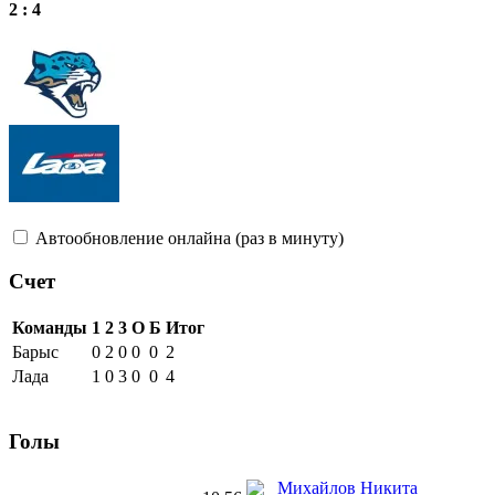
2 : 4
Автообновление онлайна (раз в минуту)
Счет
Команды
1
2
3
О
Б
Итог
Барыс
0
2
0
0
0
2
Лада
1
0
3
0
0
4
Голы
Михайлов Никита