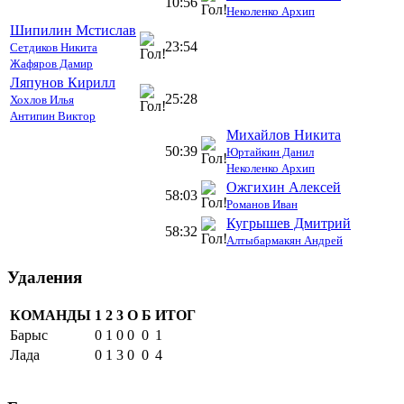
10:56
Неколенко Архип
Шипилин Мстислав
23:54
Сетдиков Никита
Жафяров Дамир
Ляпунов Кирилл
25:28
Хохлов Илья
Антипин Виктор
Михайлов Никита
50:39
Юртайкин Данил
Неколенко Архип
Ожгихин Алексей
58:03
Романов Иван
Кугрышев Дмитрий
58:32
Алтыбармакян Андрей
Удаления
КОМАНДЫ
1
2
3
О
Б
ИТОГ
Барыс
0
1
0
0
0
1
Лада
0
1
3
0
0
4