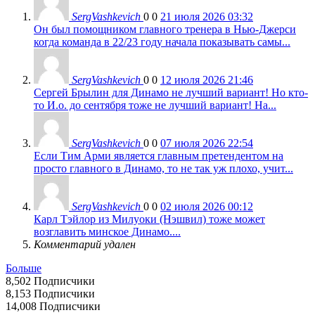
SergVashkevich
0
0
21 июля 2026 03:32
Он был помощником главного тренера в Нью-Джерси
когда команда в 22/23 году начала показывать самы...
SergVashkevich
0
0
12 июля 2026 21:46
Сергей Брылин для Динамо не лучший вариант! Но кто-
то И.о. до сентября тоже не лучший вариант! На...
SergVashkevich
0
0
07 июля 2026 22:54
Если Тим Арми является главным претендентом на
просто главного в Динамо, то не так уж плохо, учит...
SergVashkevich
0
0
02 июля 2026 00:12
Карл Тэйлор из Милуоки (Нэшвил) тоже может
возглавить минское Динамо....
Комментарий удален
Больше
8,502
Подписчики
8,153
Подписчики
14,008
Подписчики