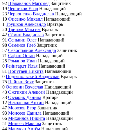
92
Шараканов Магомед
Защитник
19
Черников Егор
Нападающий
23
Червоненко Владислав
Нападающий
10
Фисенко Михаил
Нападающий
1
Трушков Александр
Вратарь
20
Третьяк Максим
Вратарь
42
Сёмин Владислав
Защитник
91
Сенькин Олег
Нападающий
98
Семёнов Глеб
Защитник
57
Севостьянов Александр
Защитник
71
Сафин Остап
Нападающий
25
Романов Иван
Нападающий
0
Рейнгардт Илья
Нападающий
81
Попугаев Никита
Нападающий
0
Подъяпольский Владислав
Вратарь
75
Пайгин Зият
Защитник
0
Основин Вячеслав
Нападающий
43
Ожгихин Алексей
Нападающий
33
Овчарик Данила
Вратарь
12
Неколенко Архип
Нападающий
47
Морозов Егор
Защитник
93
Моисеев Данила
Нападающий
66
Михайлов Никита
Нападающий
51
Минеев Максим
Защитник
44
Манукян Артём
Нападающий