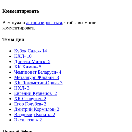
Комментировать
Вам нужно
авторизироваться
, чтобы вы могли
комментировать
Темы Дня
Кубок Салея
- 14
КХЛ
- 10
Динамо-Минск
- 5
ХК Химик
- 5
Чемпионат Беларуси
- 4
Металлург-Жлобин
- 3
ХК Локомотив-Орша
- 3
НХЛ
- 3
Евгений Кузнецов
- 2
ХК Славутич
- 2
Егор Голубев
- 2
Дмитрий Кормилов
- 2
Владимир Копать
- 2
Эксклюзив
- 2
Прямой Эфир