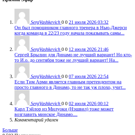
SergVashkevich
0
0
21 июля 2026 03:32
Он был помощником главного тренера в Нью-Джерси
когда команда в 22/23 году начала показывать самы...
SergVashkevich
0
0
12 июля 2026 21:46
Сергей Брылин для Динамо не лучший вариант! Но кто-
то И.о. до сентября тоже не лучший вариант! На...
SergVashkevich
0
0
07 июля 2026 22:54
Если Тим Арми является главным претендентом на
просто главного в Динамо, то не так уж плохо, учит...
SergVashkevich
0
0
02 июля 2026 00:12
Карл Тэйлор из Милуоки (Нэшвил) тоже может
возглавить минское Динамо....
Комментарий удален
Больше