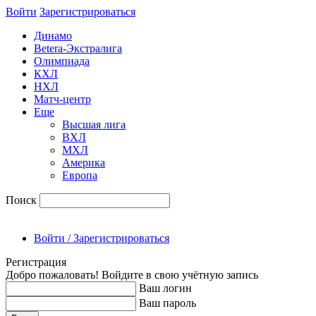
Войти
Зарегиcтрироваться
Динамо
Betera-Экстралига
Олимпиада
КХЛ
НХЛ
Матч-центр
Еще
Высшая лига
ВХЛ
МХЛ
Америка
Европа
Поиск
Войти / Зарегистрироваться
Регистрация
Добро пожаловать! Войдите в свою учётную запись
Ваш логин
Ваш пароль