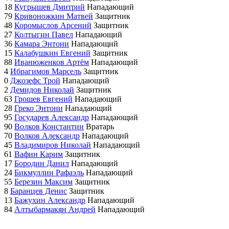
18
Кугрышев Дмитрий
Нападающий
79
Кривоножкин Матвей
Защитник
48
Коромыслов Арсений
Защитник
27
Колтыгин Павел
Нападающий
36
Камара Энтони
Нападающий
15
Калабушкин Евгений
Защитник
88
Иванюженков Артём
Нападающий
4
Ибрагимов Марсель
Защитник
0
Джозефс Трой
Нападающий
2
Демидов Николай
Защитник
63
Грошев Евгений
Нападающий
28
Греко Энтони
Нападающий
95
Государев Александр
Нападающий
90
Волков Константин
Вратарь
70
Волков Александр
Нападающий
45
Владимиров Николай
Нападающий
61
Вафин Карим
Защитник
17
Бородин Данил
Нападающий
24
Бикмуллин Рафаэль
Нападающий
55
Березин Максим
Защитник
8
Баранцев Денис
Защитник
13
Бажухин Александр
Нападающий
84
Алтыбармакян Андрей
Нападающий