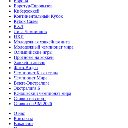
Европа
Евротур/Евровызов
Киберхоккей
Континентальный Кубок
Кубок Салея
КХЛ
Лига Чемпионов
НХЛ
Молодежная хоккейная лига
Молодежный чемпионат мира
Олимпийские игры
Прогнозы на хоккей
Хоккей и жизнь
Фото-Видео
Чемпионат Казахстана
Чемпионат Мира
Betera-Экстралига
Экстралига Б
Юношеский чемпионат мира
Ставки на спорт
Ставки на ЧМ 2026
О нас
Контакты
Вакансии