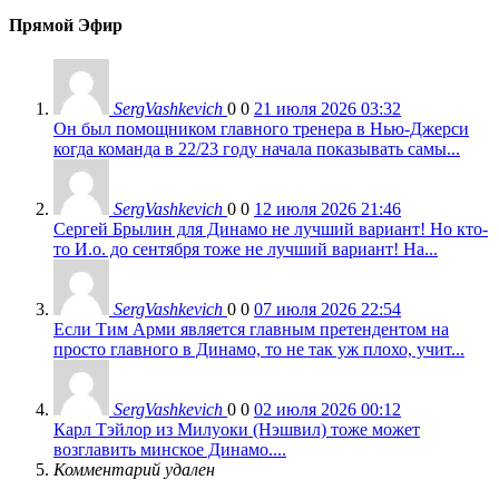
Прямой Эфир
SergVashkevich
0
0
21 июля 2026 03:32
Он был помощником главного тренера в Нью-Джерси
когда команда в 22/23 году начала показывать самы...
SergVashkevich
0
0
12 июля 2026 21:46
Сергей Брылин для Динамо не лучший вариант! Но кто-
то И.о. до сентября тоже не лучший вариант! На...
SergVashkevich
0
0
07 июля 2026 22:54
Если Тим Арми является главным претендентом на
просто главного в Динамо, то не так уж плохо, учит...
SergVashkevich
0
0
02 июля 2026 00:12
Карл Тэйлор из Милуоки (Нэшвил) тоже может
возглавить минское Динамо....
Комментарий удален