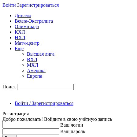
Войти
Зарегиcтрироваться
Динамо
Betera-Экстралига
Олимпиада
КХЛ
НХЛ
Матч-центр
Еще
Высшая лига
ВХЛ
МХЛ
Америка
Европа
Поиск
Войти / Зарегистрироваться
Регистрация
Добро пожаловать! Войдите в свою учётную запись
Ваш логин
Ваш пароль