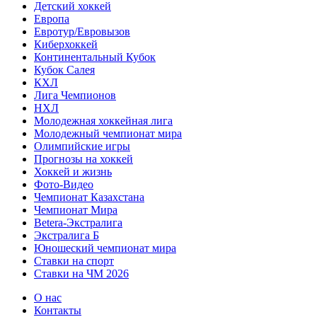
Детский хоккей
Европа
Евротур/Евровызов
Киберхоккей
Континентальный Кубок
Кубок Салея
КХЛ
Лига Чемпионов
НХЛ
Молодежная хоккейная лига
Молодежный чемпионат мира
Олимпийские игры
Прогнозы на хоккей
Хоккей и жизнь
Фото-Видео
Чемпионат Казахстана
Чемпионат Мира
Betera-Экстралига
Экстралига Б
Юношеский чемпионат мира
Ставки на спорт
Ставки на ЧМ 2026
О нас
Контакты