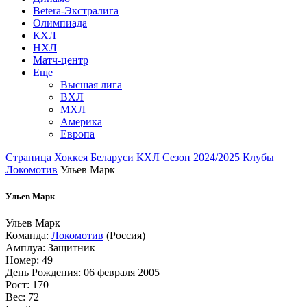
Betera-Экстралига
Олимпиада
КХЛ
НХЛ
Матч-центр
Еще
Высшая лига
ВХЛ
МХЛ
Америка
Европа
Страница Хоккея Беларуси
КХЛ
Сезон 2024/2025
Клубы
Локомотив
Ульев Марк
Ульев Марк
Ульев Марк
Команда:
Локомотив
(Россия)
Амплуа: Защитник
Номер: 49
День Рождения: 06 февраля 2005
Рост: 170
Вес: 72