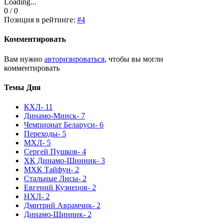
Loading...
0 / 0
Позиция в рейтинге:
#4
Комментировать
Вам нужно
авторизироваться
, чтобы вы могли
комментировать
Темы Дня
КХЛ
- 11
Динамо-Минск
- 7
Чемпионат Беларуси
- 6
Переходы
- 5
МХЛ
- 5
Сергей Пушков
- 4
ХК Динамо-Шинник
- 3
МХК Тайфун
- 2
Стальные Лисы
- 2
Евгений Кузнецов
- 2
НХЛ
- 2
Дмитрий Аврамчик
- 2
Динамо-Шинник
- 2