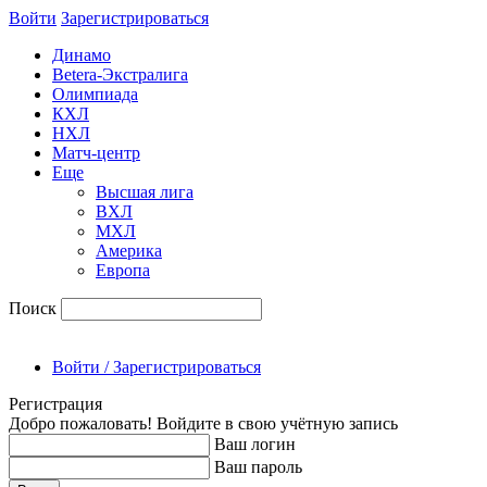
Войти
Зарегиcтрироваться
Динамо
Betera-Экстралига
Олимпиада
КХЛ
НХЛ
Матч-центр
Еще
Высшая лига
ВХЛ
МХЛ
Америка
Европа
Поиск
Войти / Зарегистрироваться
Регистрация
Добро пожаловать! Войдите в свою учётную запись
Ваш логин
Ваш пароль