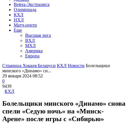
Betera-Экстралига
Олимпиада
КХЛ
НХЛ
Матч-центр
Еще
Высшая лига
ВХЛ
МХЛ
Америка
Европа
Страница Хоккея Беларуси
КХЛ
Новости
Болельщики
минского «Динамо» сн...
29 января 2024 08:52
0
9439
КХЛ
Болельщики минского «Динамо» снова
спели «Седую ночь» на «Минск-
Арене» после игры с «Сибирью»