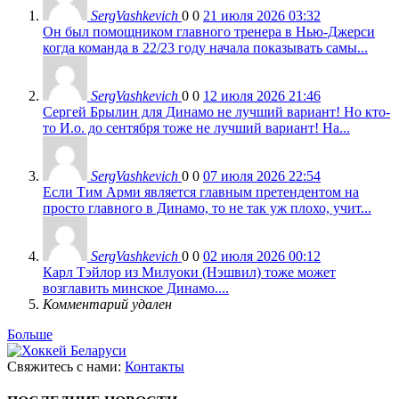
SergVashkevich
0
0
21 июля 2026 03:32
Он был помощником главного тренера в Нью-Джерси
когда команда в 22/23 году начала показывать самы...
SergVashkevich
0
0
12 июля 2026 21:46
Сергей Брылин для Динамо не лучший вариант! Но кто-
то И.о. до сентября тоже не лучший вариант! На...
SergVashkevich
0
0
07 июля 2026 22:54
Если Тим Арми является главным претендентом на
просто главного в Динамо, то не так уж плохо, учит...
SergVashkevich
0
0
02 июля 2026 00:12
Карл Тэйлор из Милуоки (Нэшвил) тоже может
возглавить минское Динамо....
Комментарий удален
Больше
Свяжитесь с нами:
Контакты