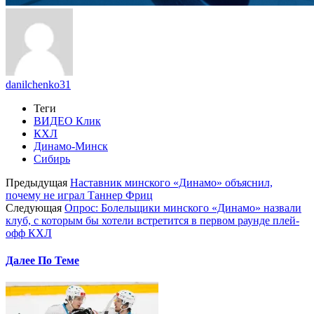
danilchenko31
Теги
ВИДЕО Клик
КХЛ
Динамо-Минск
Сибирь
Предыдущая
Наставник минского «Динамо» объяснил,
почему не играл Таннер Фриц
Следующая
Опрос: Болельщики минского «Динамо» назвали
клуб, с которым бы хотели встретится в первом раунде плей-
офф КХЛ
Далее По Теме