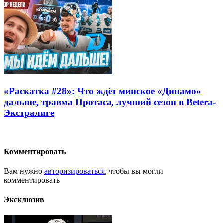
«Раскатка #28»: Что ждёт минское «Динамо»
дальше, травма Протаса, лучший сезон в Betera-
Экстралиге
Комментировать
Вам нужно
авторизироваться
, чтобы вы могли
комментировать
Эксклюзив