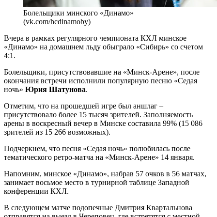
Болельщики минского «Динамо»
(vk.com/hcdinamoby)
Вчера в рамках регулярного чемпионата КХЛ минское
«Динамо» на домашнем льду обыграло «Сибирь» со счетом
4:1.
Болельщики, присутствовавшие на «Минск-Арене», после
окончания встречи исполнили популярную песню «Седая
ночь»
Юрия Шатунова
.
Отметим, что на прошедшей игре был аншлаг –
присутствовало более 15 тысяч зрителей. Заполняемость
арены в воскресный вечер в Минске составила 99% (15 086
зрителей из 15 266 возможных).
Подчеркнем, что песня «Седая ночь» полюбилась после
тематического ретро-матча на «Минск-Арене» 14 января.
Напомним, минское «Динамо», набрав 57 очков в 56 матчах,
занимает восьмое место в турнирной таблице Западной
конференции КХЛ.
В следующем матче подопечные Дмитрия Квартальнова
отправятся на выезд в Череповец, где встретятся с местной