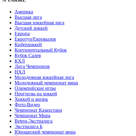
Америка
Высшая лига
Высшая хоккейная лига
Детский хоккей
Европа
Евротур/Евровызов
Киберхоккей
Континентальный Кубок
Кубок Салея
КХЛ
Лига Чемпионов
НХЛ
Молодежная хоккейная лига
Молодежный чемпионат мира
Олимпийские игры
Прогнозы на хоккей
Хоккей и жизнь
Фото-Видео
Чемпионат Казахстана
Чемпионат Мира
Betera-Экстралига
Экстралига Б
Юношеский чемпионат мира