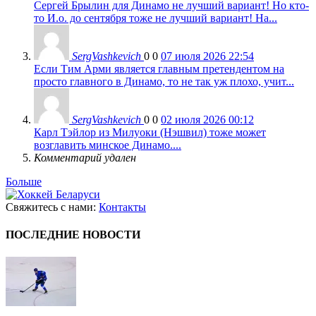
Сергей Брылин для Динамо не лучший вариант! Но кто-
то И.о. до сентября тоже не лучший вариант! На...
SergVashkevich
0
0
07 июля 2026 22:54
Если Тим Арми является главным претендентом на
просто главного в Динамо, то не так уж плохо, учит...
SergVashkevich
0
0
02 июля 2026 00:12
Карл Тэйлор из Милуоки (Нэшвил) тоже может
возглавить минское Динамо....
Комментарий удален
Больше
Свяжитесь с нами:
Контакты
ПОСЛЕДНИЕ НОВОСТИ