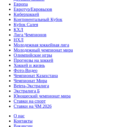
Европа
Евротур/Евровызов
Киберхоккей
Континентальный Кубок
Кубок Салея
КХЛ
Лига Чемпионов
НХЛ
Молодежная хоккейная лига
Молодежный чемпионат мира
Олимпийские игры
Прогнозы на хоккей
Хоккей и жизнь
Фото-Видео
Чемпионат Казахстана
Чемпионат Мира
Betera-Экстралига
Экстралига Б
Юношеский чемпионат мира
Ставки на спорт
Ставки на ЧМ 2026
О нас
Контакты
Вакансии