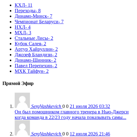
КХЛ
- 11
Переходы
- 8
Динамо-Минск
- 7
Чемпионат Беларуси
- 7
НХЛ
- 4
МХЛ
- 3
Стальные Лисы
- 2
Кубок Салея
- 2
Артур Хайруллин
- 2
Джозеф Бландизи
- 2
Динамо-Шинник
- 2
Павел Перепехин
- 2
МХК Тайфун
- 2
Прямой Эфир
SergVashkevich
0
0
21 июля 2026 03:32
Он был помощником главного тренера в Нью-Джерси
когда команда в 22/23 году начала показывать самы...
SergVashkevich
0
0
12 июля 2026 21:46