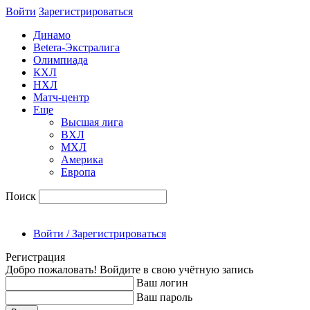
Войти
Зарегиcтрироваться
Динамо
Betera-Экстралига
Олимпиада
КХЛ
НХЛ
Матч-центр
Еще
Высшая лига
ВХЛ
МХЛ
Америка
Европа
Поиск
Войти / Зарегистрироваться
Регистрация
Добро пожаловать! Войдите в свою учётную запись
Ваш логин
Ваш пароль