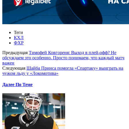
Теги
КХЛ
ФХР
Предыдущая
Тимофей Ковгореня: Выход в плей-офф? Не
обсуждаем это особенно. Просто понимаем, что каждый матч
важен
Следующая
Шайба Принса помогла «Спартаку» выиграть на
чужом льду у «Локомотива»
Далее По Теме