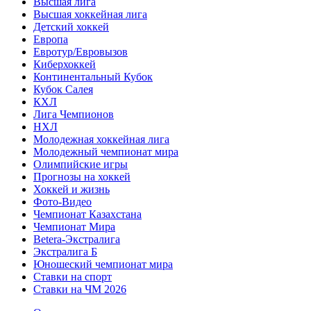
Высшая лига
Высшая хоккейная лига
Детский хоккей
Европа
Евротур/Евровызов
Киберхоккей
Континентальный Кубок
Кубок Салея
КХЛ
Лига Чемпионов
НХЛ
Молодежная хоккейная лига
Молодежный чемпионат мира
Олимпийские игры
Прогнозы на хоккей
Хоккей и жизнь
Фото-Видео
Чемпионат Казахстана
Чемпионат Мира
Betera-Экстралига
Экстралига Б
Юношеский чемпионат мира
Ставки на спорт
Ставки на ЧМ 2026