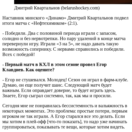
Дмитрий Квартальнов (belarushockey.com)
Наставник минского «Динамо» Дмитрий Квартальнов подвел
итоги матча с «Нефтехимиком» (2:1).
- Победили. Два с половиной периода играли с запасом,
солидно и без нервотрепки. Но пару удалений в конце матча
перевернули игру. Играли «3 на 5», не надо давать такую
возможность сопернику. С нервами справились и победили.
Всех с победой!
- Первый матч в КХЛ в этом сезоне провел Егор
Клавдиев. Как оцените?
- Егор не стушевался. Молодец! Сезон он играл в фарм-клубе.
Думаю, он еще получит шанс. Следующий матч будет
важным. Если оправдает доверие, то будет играть здесь.
Знаете, Егор сыграл системно, так, как мы и просили.
Сегодня мне не понравилась бессистемность и вальяжность в
некоторых моментах. Это проблема: простые потери, первым
игроком не так играли. А Егор старался все это делать. Если
мы хотим в плей-офф [что-то показать], то надо уже начинать
группироваться, показывать те вещи, которые хотим видеть.