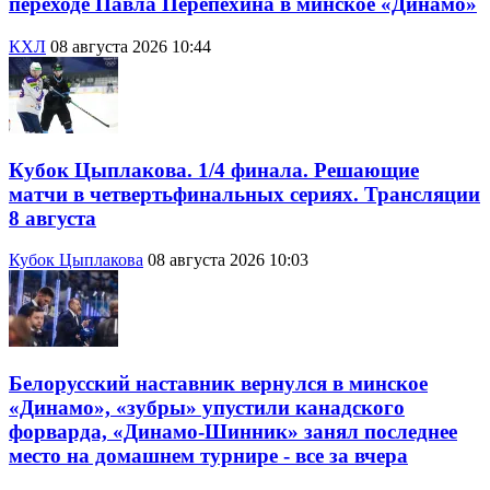
переходе Павла Перепехина в минское «Динамо»
КХЛ
08 августа 2026 10:44
Кубок Цыплакова. 1/4 финала. Решающие
матчи в четвертьфинальных сериях. Трансляции
8 августа
Кубок Цыплакова
08 августа 2026 10:03
Белорусский наставник вернулся в минское
«Динамо», «зубры» упустили канадского
форварда, «Динамо-Шинник» занял последнее
место на домашнем турнире - все за вчера