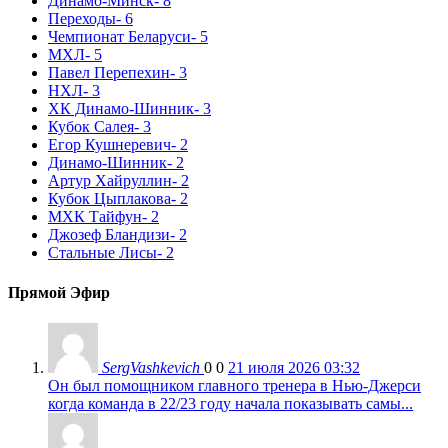
Динамо-Минск
- 8
Переходы
- 6
Чемпионат Беларуси
- 5
МХЛ
- 5
Павел Перепехин
- 3
НХЛ
- 3
ХК Динамо-Шинник
- 3
Кубок Салея
- 3
Егор Кушнеревич
- 2
Динамо-Шинник
- 2
Артур Хайруллин
- 2
Кубок Цыплакова
- 2
МХК Тайфун
- 2
Джозеф Бландизи
- 2
Стальные Лисы
- 2
Прямой Эфир
SergVashkevich
0
0
21 июля 2026 03:32
Он был помощником главного тренера в Нью-Джерси
когда команда в 22/23 году начала показывать самы...