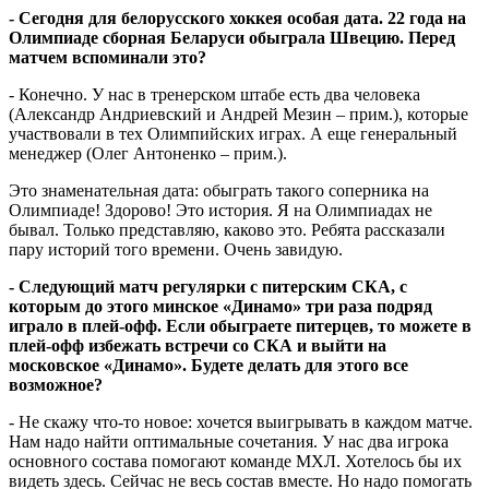
- Сегодня для белорусского хоккея особая дата. 22 года на
Олимпиаде сборная Беларуси обыграла Швецию. Перед
матчем вспоминали это?
- Конечно. У нас в тренерском штабе есть два человека
(Александр Андриевский и Андрей Мезин – прим.), которые
участвовали в тех Олимпийских играх. А еще генеральный
менеджер (Олег Антоненко – прим.).
Это знаменательная дата: обыграть такого соперника на
Олимпиаде! Здорово! Это история. Я на Олимпиадах не
бывал. Только представляю, каково это. Ребята рассказали
пару историй того времени. Очень завидую.
- Следующий матч регулярки с питерским СКА, с
которым до этого минское «Динамо» три раза подряд
играло в плей-офф. Если обыграете питерцев, то можете в
плей-офф избежать встречи со СКА и выйти на
московское «Динамо». Будете делать для этого все
возможное?
- Не скажу что-то новое: хочется выигрывать в каждом матче.
Нам надо найти оптимальные сочетания. У нас два игрока
основного состава помогают команде МХЛ. Хотелось бы их
видеть здесь. Сейчас не весь состав вместе. Но надо помогать