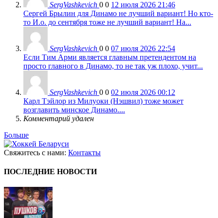
SergVashkevich
0
0
12 июля 2026 21:46
Сергей Брылин для Динамо не лучший вариант! Но кто-
то И.о. до сентября тоже не лучший вариант! На...
SergVashkevich
0
0
07 июля 2026 22:54
Если Тим Арми является главным претендентом на
просто главного в Динамо, то не так уж плохо, учит...
SergVashkevich
0
0
02 июля 2026 00:12
Карл Тэйлор из Милуоки (Нэшвил) тоже может
возглавить минское Динамо....
Комментарий удален
Больше
Свяжитесь с нами:
Контакты
ПОСЛЕДНИЕ НОВОСТИ