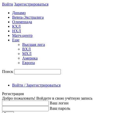
Войти
Зарегиcтрироваться
Динамо
Betera-Экстралига
Олимпиада
КХЛ
НХЛ
Матч-центр
Еще
Высшая лига
ВХЛ
МХЛ
Америка
Европа
Поиск
Войти / Зарегистрироваться
Регистрация
Добро пожаловать! Войдите в свою учётную запись
Ваш логин
Ваш пароль