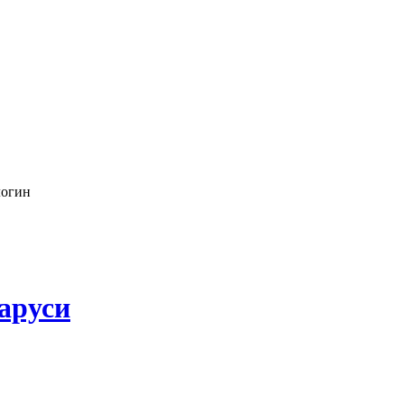
логин
аруси