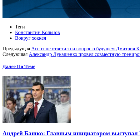
Теги
Константин Кольцов
Вокруг хоккея
Предыдущая
Агент не ответил на вопрос о будущем Дмитрия 
Следующая
Александр Лукашенко провел совместную трениро
Далее По Теме
Андрей Башко: Главным инициатором выступал Ко