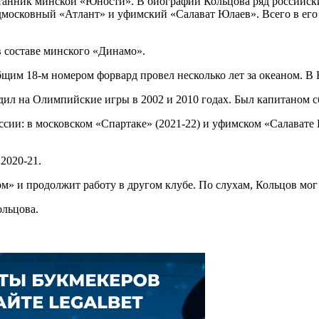
анник минской «Юности». В биографии Кольцова ряд российски
дмосковный «Атлант» и уфимский «Салават Юлаев». Всего в его 
в составе минского «Динамо».
щим 18-м номером форвард провел несколько лет за океаном. В 
здил на Олимпийские игры в 2002 и 2010 годах. Был капитаном с
оссии: в московском «Спартаке» (2021-22) и уфимском «Салават
2020-21.
ом» и продолжит работу в другом клубе. По слухам, Кольцов мо
льцова.