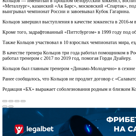
Кольцов — именитый в прошлом белорусский хоккеист, воспит
«Металлург», казанский «Ак Барс», московский «Спартак», по
выигрывал чемпионат России и завоевывал Кубок Гагарина.
Кольцов завершил выступления в качестве хоккеиста в 2016-м 
Кроме того, задрафтованный «Питтсбургом» в 1999 году под об
Также Кольцов участвовал в 10 взрослых чемпионатах мира, е
В качестве тренера Кольцов три года работал помощником в Р
работал тренером с 2017 по 2019 год, помогая Горди Дуайеру.
Кольцов был главным тренером «Динамо-Молодечно» в сезоне 
Ранее сообщалось, что Кольцов не продлит договор с «Салават
Редакция «БХ» выражает соболезнования родным и близким Ко