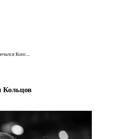
нчался Конс...
н Кольцов