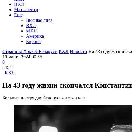
НХЛ
Матч-центр
Еще
Высшая лига
ВХЛ
МХЛ
Америка
Европа
Страница Хоккея Беларуси
КХЛ
Новости
На 43 году жизни ско
19 марта 2024 00:55
0
34541
КХЛ
На 43 году жизни скончался Константи
Большая потеря для белорусского хоккея.