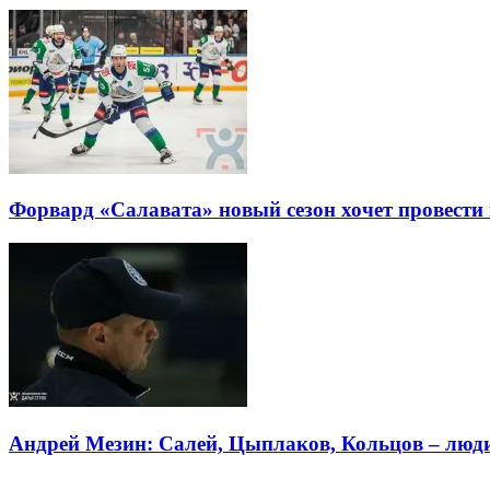
Форвард «Салавата» новый сезон хочет провести 
Андрей Мезин: Салей, Цыплаков, Кольцов – люд