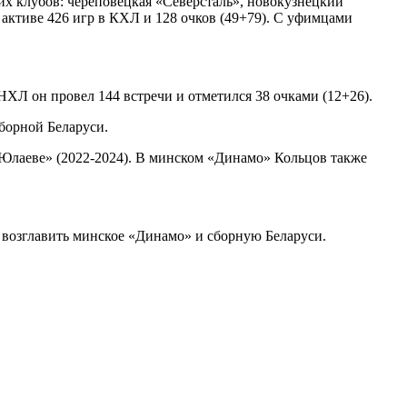
х клубов: череповецкая «Северсталь», новокузнецкий
активе 426 игр в КХЛ и 128 очков (49+79). С уфимцами
НХЛ он провел 144 встречи и отметился 38 очками (12+26).
борной Беларуси.
е Юлаеве» (2022-2024). В минском «Динамо» Кольцов также
г возглавить минское «Динамо» и сборную Беларуси.