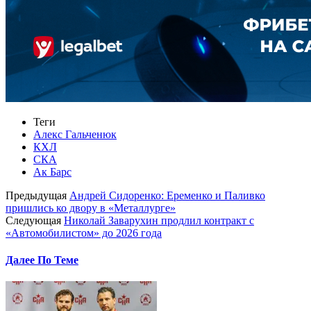
Теги
Алекс Гальченюк
КХЛ
СКА
Ак Барс
Предыдущая
Андрей Сидоренко: Еременко и Паливко
пришлись ко двору в «Металлурге»
Следующая
Николай Заварухин продлил контракт с
«Автомобилистом» до 2026 года
Далее По Теме