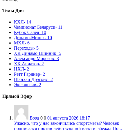
Темы Дня
КХЛ
- 14
Чемпионат Беларуси
- 11
Кубок Салея
- 10
Динамо-Минск
- 10
МХЛ
- 6
Переходы
- 5
ХК Динамо-Шинник
- 5
Александр Морозов
- 3
ХК Авиатор
- 2
НХЛ
- 2
Ретт Гарднер
- 2
Шанхай Дрэгонс
- 2
Эксклюзив
- 2
Прямой Эфир
Вова
0
0
01 августа 2026 18:17
Ужасно, что у нас закончились спортсмегы? Человек
подписался против действующнй власти, збежал.По...