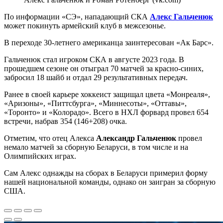
По информации «СЭ», нападающий СКА
Алекс Гальченюк
может покинуть армейский клуб в межсезонье.
В переходе 30-летнего американца заинтересован «Ак Барс».
Гальченюк стал игроком СКА в августе 2023 года. В
прошедшем сезоне он отыграл 70 матчей за красно-синих,
забросил 18 шайб и отдал 29 результативных передач.
Ранее в своей карьере хоккеист защищал цвета «Монреаля»,
«Аризоны», «Питтсбурга», «Миннесоты», «Оттавы»,
«Торонто» и «Колорадо». Всего в НХЛ форвард провел 654
встречи, набрав 354 (146+208) очка.
Отметим, что отец Алекса
Александр Гальченюк
провел
немало матчей за сборную Беларуси, в том числе и на
Олимпийских играх.
Сам Алекс однажды на сборах в Беларуси примерил форму
нашей национальной команды, однако он заигран за сборную
США.