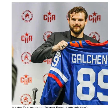
Алекс Гальченюк и Роман Ротенберг (vk.сom)