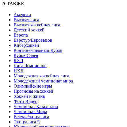
А ТАКЖЕ
Америка
Высшая лига
Высшая хоккейная лига
Детский хоккей
Европа
Евротур/Евровызов
Киберхоккей
Континентальный Кубок
Кубок Салея
КХЛ
Лига Чемпионов
НХЛ
Молодежная хоккейная лига
Молодежный чемпионат мира
Олимпийские игры
Прогнозы на хоккей
Хоккей и жизнь
Фото-Видео
Чемпионат Казахстана
Чемпионат Мира
Betera-Экстралига
Экстралига Б
Юношеский чемпионат мира