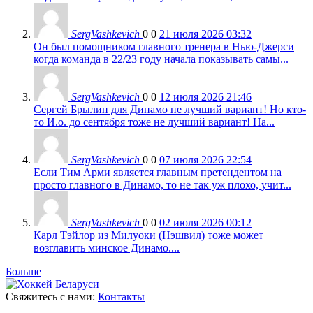
SergVashkevich
0
0
21 июля 2026 03:32
Он был помощником главного тренера в Нью-Джерси
когда команда в 22/23 году начала показывать самы...
SergVashkevich
0
0
12 июля 2026 21:46
Сергей Брылин для Динамо не лучший вариант! Но кто-
то И.о. до сентября тоже не лучший вариант! На...
SergVashkevich
0
0
07 июля 2026 22:54
Если Тим Арми является главным претендентом на
просто главного в Динамо, то не так уж плохо, учит...
SergVashkevich
0
0
02 июля 2026 00:12
Карл Тэйлор из Милуоки (Нэшвил) тоже может
возглавить минское Динамо....
Больше
Свяжитесь с нами:
Контакты