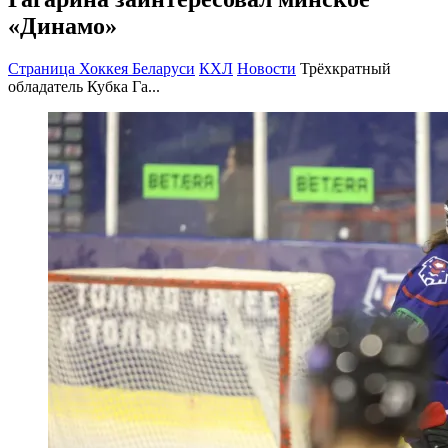
«Динамо»
Страница Хоккея Беларуси
КХЛ
Новости
Трёхкратный
обладатель Кубка Га...