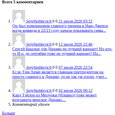
Всего 5 комментариев
SergVashkevich
0
0
21 июля 2026 03:32
Он был помощником главного тренера в Нью-Джерси
когда команда в 22/23 году начала показывать самы...
SergVashkevich
0
0
12 июля 2026 21:46
Сергей Брылин для Динамо не лучший вариант! Но кто-
то И.о. до сентября тоже не лучший вариант! На...
SergVashkevich
0
0
07 июля 2026 22:54
Если Тим Арми является главным претендентом на
просто главного в Динамо, то не так уж плохо, учит...
SergVashkevich
0
0
02 июля 2026 00:12
Карл Тэйлор из Милуоки (Нэшвил) тоже может
возглавить минское Динамо....
Комментарий удален
Больше