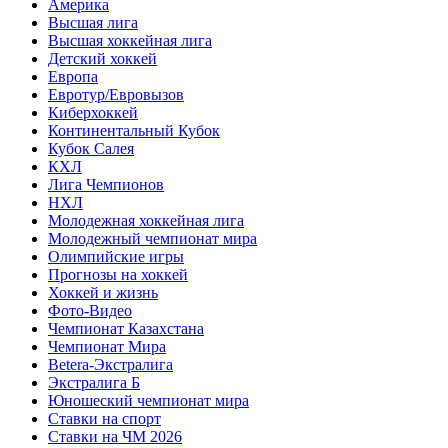
Америка
Высшая лига
Высшая хоккейная лига
Детский хоккей
Европа
Евротур/Евровызов
Киберхоккей
Континентальный Кубок
Кубок Салея
КХЛ
Лига Чемпионов
НХЛ
Молодежная хоккейная лига
Молодежный чемпионат мира
Олимпийские игры
Прогнозы на хоккей
Хоккей и жизнь
Фото-Видео
Чемпионат Казахстана
Чемпионат Мира
Betera-Экстралига
Экстралига Б
Юношеский чемпионат мира
Ставки на спорт
Ставки на ЧМ 2026