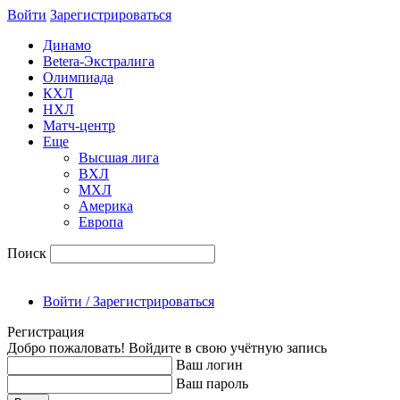
Войти
Зарегиcтрироваться
Динамо
Betera-Экстралига
Олимпиада
КХЛ
НХЛ
Матч-центр
Еще
Высшая лига
ВХЛ
МХЛ
Америка
Европа
Поиск
Войти / Зарегистрироваться
Регистрация
Добро пожаловать! Войдите в свою учётную запись
Ваш логин
Ваш пароль