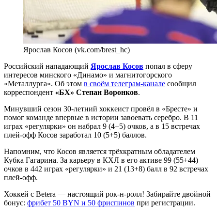
Ярослав Косов (vk.com/brest_hc)
Российский нападающий
Ярослав Косов
попал в сферу
интересов минского «Динамо» и магнитогорского
«Металлурга». Об этом
в своём телеграм-канале
сообщил
корреспондент
«БХ» Степан Воронков
.
Минувший сезон 30-летний хоккеист провёл в «Бресте» и
помог команде впервые в истории завоевать серебро. В 11
играх «регулярки» он набрал 9 (4+5) очков, а в 15 встречах
плей-офф Косов заработал 10 (5+5) баллов.
Напомним, что Косов является трёхкратным обладателем
Кубка Гагарина. За карьеру в КХЛ в его активе 99 (55+44)
очков в 442 играх «регулярки» и 21 (13+8) балл в 92 встречах
плей-офф.
Хоккей с Betera — настоящий рок-н-ролл! Забирайте двойной
бонус:
фрибет 50 BYN и 50 фриспинов
при регистрации.