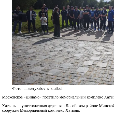
Фото: t.me/erykalov_s_shaiboi
Московское «Динамо» посетило мемориальный комплекс Хаты
Хатынь — уничтоженная деревня в Логойском районе Минской о
сооружен Мемориальный комплекс Хатынь.