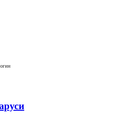
логин
аруси