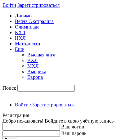
Войти
Зарегиcтрироваться
Динамо
Betera-Экстралига
Олимпиада
КХЛ
НХЛ
Матч-центр
Еще
Высшая лига
ВХЛ
МХЛ
Америка
Европа
Поиск
Войти / Зарегистрироваться
Регистрация
Добро пожаловать! Войдите в свою учётную запись
Ваш логин
Ваш пароль