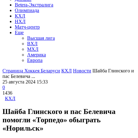
Betera-Экстралига
Олимпиада
КХЛ
НХЛ
Матч-центр
Еще
Высшая лига
ВХЛ
МХЛ
Америка
Европа
Страница Хоккея Беларуси
КХЛ
Новости
Шайба Глинского и
пас Белевича ...
25 августа 2024 15:33
0
1436
КХЛ
Шайба Глинского и пас Белевича
помогли «Торпедо» обыграть
«Норильск»