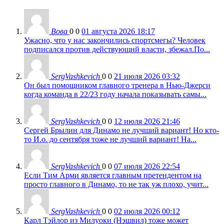
Вова
0
0
01 августа 2026 18:17
Ужасно, что у нас закончились спортсмегы? Человек
подписался против действующнй власти, збежал.По...
SergVashkevich
0
0
21 июля 2026 03:32
Он был помощником главного тренера в Нью-Джерси
когда команда в 22/23 году начала показывать самы...
SergVashkevich
0
0
12 июля 2026 21:46
Сергей Брылин для Динамо не лучший вариант! Но кто-
то И.о. до сентября тоже не лучший вариант! На...
SergVashkevich
0
0
07 июля 2026 22:54
Если Тим Арми является главным претендентом на
просто главного в Динамо, то не так уж плохо, учит...
SergVashkevich
0
0
02 июля 2026 00:12
Карл Тэйлор из Милуоки (Нэшвил) тоже может