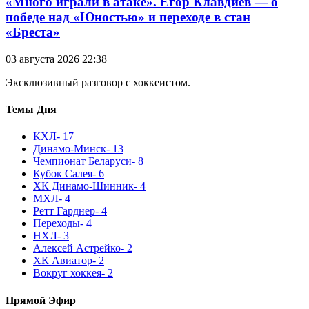
«Много играли в атаке». Егор Клавдиев — о
победе над «Юностью» и переходе в стан
«Бреста»
03 августа 2026 22:38
Эксклюзивный разговор с хоккеистом.
Темы Дня
КХЛ
- 17
Динамо-Минск
- 13
Чемпионат Беларуси
- 8
Кубок Салея
- 6
ХК Динамо-Шинник
- 4
МХЛ
- 4
Ретт Гарднер
- 4
Переходы
- 4
НХЛ
- 3
Алексей Астрейко
- 2
ХК Авиатор
- 2
Вокруг хоккея
- 2
Прямой Эфир