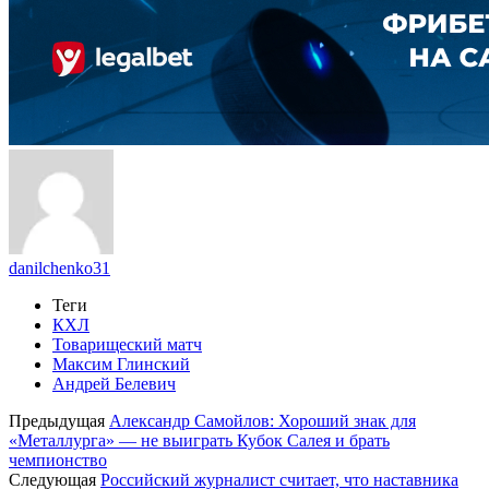
danilchenko31
Теги
КХЛ
Товарищеский матч
Максим Глинский
Андрей Белевич
Предыдущая
Александр Самойлов: Хороший знак для
«Металлурга» — не выиграть Кубок Салея и брать
чемпионство
Следующая
Российский журналист считает, что наставника