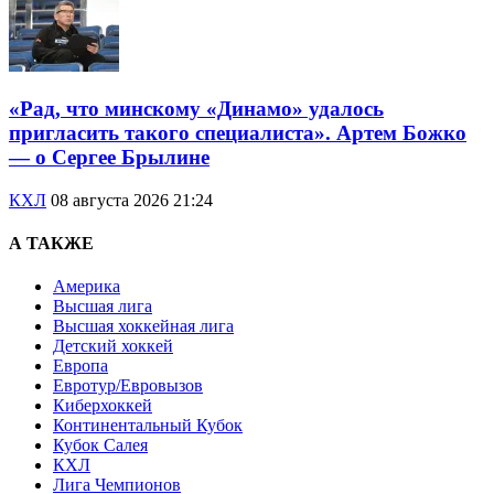
«Рад, что минскому «Динамо» удалось
пригласить такого специалиста». Артем Божко
— о Сергее Брылине
КХЛ
08 августа 2026 21:24
А ТАКЖЕ
Америка
Высшая лига
Высшая хоккейная лига
Детский хоккей
Европа
Евротур/Евровызов
Киберхоккей
Континентальный Кубок
Кубок Салея
КХЛ
Лига Чемпионов