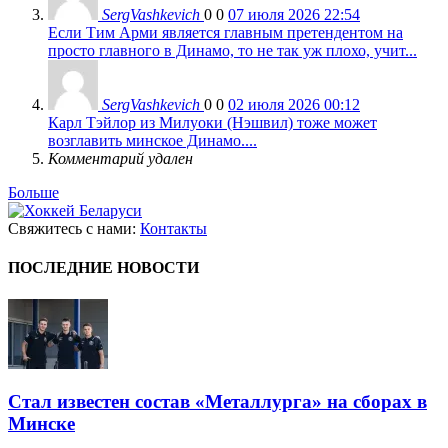
SergVashkevich
0
0
07 июля 2026 22:54
Если Тим Арми является главным претендентом на
просто главного в Динамо, то не так уж плохо, учит...
SergVashkevich
0
0
02 июля 2026 00:12
Карл Тэйлор из Милуоки (Нэшвил) тоже может
возглавить минское Динамо....
Комментарий удален
Больше
Свяжитесь с нами:
Контакты
ПОСЛЕДНИЕ НОВОСТИ
Стал известен состав «Металлурга» на сборах в
Минске