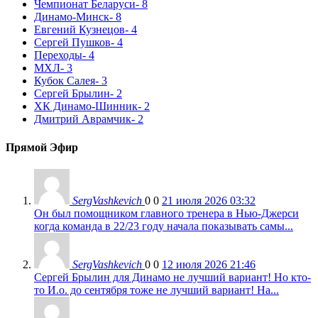
Чемпионат Беларуси
- 8
Динамо-Минск
- 8
Евгений Кузнецов
- 4
Сергей Пушков
- 4
Переходы
- 4
МХЛ
- 3
Кубок Салея
- 3
Сергей Брылин
- 2
ХК Динамо-Шинник
- 2
Дмитрий Аврамчик
- 2
Прямой Эфир
SergVashkevich
0
0
21 июля 2026 03:32
Он был помощником главного тренера в Нью-Джерси
когда команда в 22/23 году начала показывать самы...
SergVashkevich
0
0
12 июля 2026 21:46
Сергей Брылин для Динамо не лучший вариант! Но кто-
то И.о. до сентября тоже не лучший вариант! На...