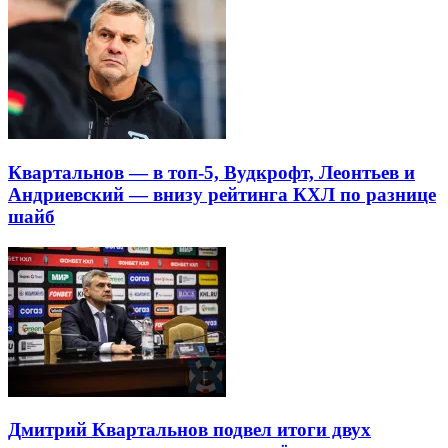
Квартальнов — в топ-5, Вудкрофт, Леонтьев и
Андриевский — внизу рейтинга КХЛ по разнице
шайб
Дмитрий Квартальнов подвел итоги двух