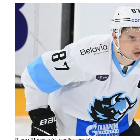
Вадим Шипачев (vk.com/hcseverstal)