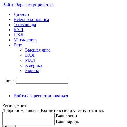
Войти
Зарегиcтрироваться
Динамо
Betera-Экстралига
Олимпиада
КХЛ
НХЛ
Матч-центр
Еще
Высшая лига
ВХЛ
МХЛ
Америка
Европа
Поиск
Войти / Зарегистрироваться
Регистрация
Добро пожаловать! Войдите в свою учётную запись
Ваш логин
Ваш пароль