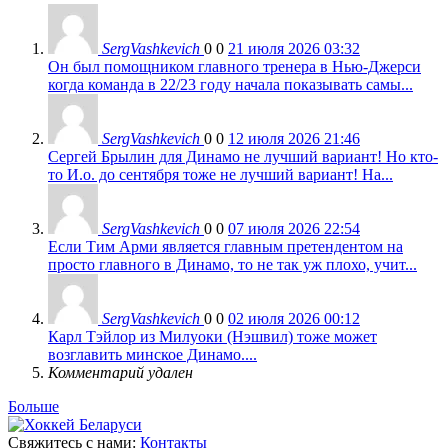
SergVashkevich
0
0
21 июля 2026 03:32
Он был помощником главного тренера в Нью-Джерси
когда команда в 22/23 году начала показывать самы...
SergVashkevich
0
0
12 июля 2026 21:46
Сергей Брылин для Динамо не лучший вариант! Но кто-
то И.о. до сентября тоже не лучший вариант! На...
SergVashkevich
0
0
07 июля 2026 22:54
Если Тим Арми является главным претендентом на
просто главного в Динамо, то не так уж плохо, учит...
SergVashkevich
0
0
02 июля 2026 00:12
Карл Тэйлор из Милуоки (Нэшвил) тоже может
возглавить минское Динамо....
Комментарий удален
Больше
Свяжитесь с нами:
Контакты