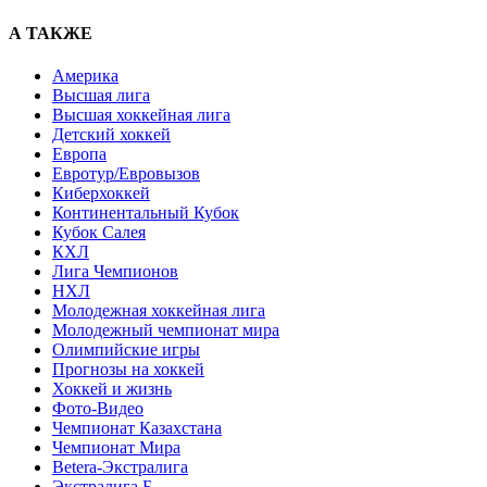
А ТАКЖЕ
Америка
Высшая лига
Высшая хоккейная лига
Детский хоккей
Европа
Евротур/Евровызов
Киберхоккей
Континентальный Кубок
Кубок Салея
КХЛ
Лига Чемпионов
НХЛ
Молодежная хоккейная лига
Молодежный чемпионат мира
Олимпийские игры
Прогнозы на хоккей
Хоккей и жизнь
Фото-Видео
Чемпионат Казахстана
Чемпионат Мира
Betera-Экстралига
Экстралига Б