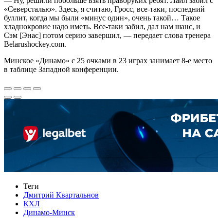
— Ну, решили побольше взять праворуких ребят. Лайл забил с
«Северсталью». Здесь, я считаю, Гросс, все-таки, последний
буллит, когда мы были «минус один», очень такой… Такое
хладнокровие надо иметь. Все-таки забил, дал нам шанс, и
Сэм [Энас] потом серию завершил, — передает слова тренера
Belarushockey.com.
Минское «Динамо» с 25 очками в 23 играх занимает 8-е место
в таблице Западной конференции.
Теги
Дмитрий Квартальнов
КХЛ
Динамо-Минск