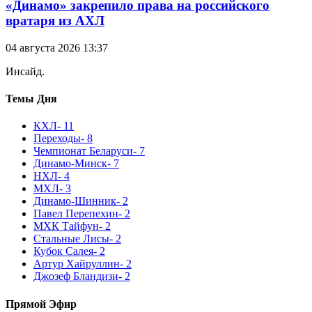
«Динамо» закрепило права на российского
вратаря из АХЛ
04 августа 2026 13:37
Инсайд.
Темы Дня
КХЛ
- 11
Переходы
- 8
Чемпионат Беларуси
- 7
Динамо-Минск
- 7
НХЛ
- 4
МХЛ
- 3
Динамо-Шинник
- 2
Павел Перепехин
- 2
МХК Тайфун
- 2
Стальные Лисы
- 2
Кубок Салея
- 2
Артур Хайруллин
- 2
Джозеф Бландизи
- 2
Прямой Эфир