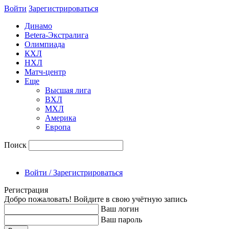
Войти
Зарегиcтрироваться
Динамо
Betera-Экстралига
Олимпиада
КХЛ
НХЛ
Матч-центр
Еще
Высшая лига
ВХЛ
МХЛ
Америка
Европа
Поиск
Войти / Зарегистрироваться
Регистрация
Добро пожаловать! Войдите в свою учётную запись
Ваш логин
Ваш пароль