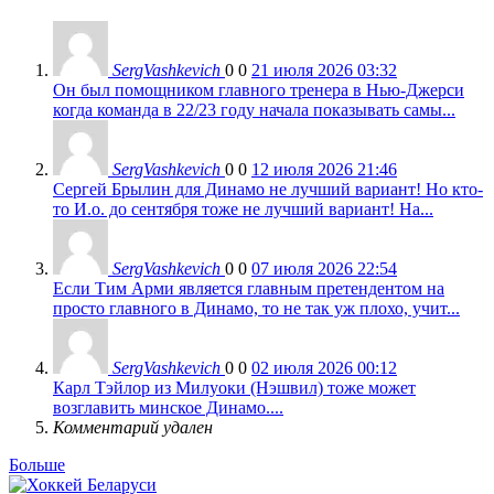
SergVashkevich
0
0
21 июля 2026 03:32
Он был помощником главного тренера в Нью-Джерси
когда команда в 22/23 году начала показывать самы...
SergVashkevich
0
0
12 июля 2026 21:46
Сергей Брылин для Динамо не лучший вариант! Но кто-
то И.о. до сентября тоже не лучший вариант! На...
SergVashkevich
0
0
07 июля 2026 22:54
Если Тим Арми является главным претендентом на
просто главного в Динамо, то не так уж плохо, учит...
SergVashkevich
0
0
02 июля 2026 00:12
Карл Тэйлор из Милуоки (Нэшвил) тоже может
возглавить минское Динамо....
Комментарий удален
Больше