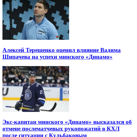
Алексей Терещенко оценил влияние Вадима
Шипачева на успехи минского «Динамо»
Экс-капитан минского «Динамо» высказался об
отмене послематчевых рукопожатий в КХЛ
после ситуации с Кульбаковым