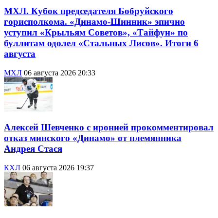
МХЛ. Кубок председателя Бобруйского
горисполкома. «Динамо-Шинник» эпично
уступил «Крыльям Советов», «Тайфун» по
буллитам одолел «Стальных Лисов». Итоги 6
августа
МХЛ
06 августа 2026 20:33
Алексей Шевченко с иронией прокомментировал
отказ минского «Динамо» от племянника
Андрея Стася
КХЛ
06 августа 2026 19:37