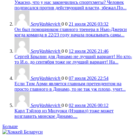
Ужасно, что у нас закончились спортсмегы? Человек
подписался против действующнй власти, збежал.По...
SergVashkevich
0
0
21 июля 2026 03:32
Он был помощником главного тренера в Нью-Джерси
когда команда в 22/23 году начала показывать самы...
SergVashkevich
0
0
12 июля 2026 21:46
Сергей Брылин для Динамо не лучший вариант! Но кто-
то И.о. до сентября тоже не лучший вариант! На...
SergVashkevich
0
0
07 июля 2026 22:54
Если Тим Арми является главным претендентом на
просто главного в Динамо, то не так уж плохо, учит...
SergVashkevich
0
0
02 июля 2026 00:12
Карл Тэйлор из Милуоки (Нэшвил) тоже может
возглавить минское Динамо....
Больше