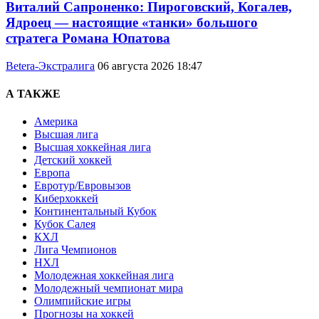
Виталий Сапроненко: Пироговский, Когалев,
Ядроец — настоящие «танки» большого
стратега Романа Юпатова
Betera-Экстралига
06 августа 2026 18:47
А ТАКЖЕ
Америка
Высшая лига
Высшая хоккейная лига
Детский хоккей
Европа
Евротур/Евровызов
Киберхоккей
Континентальный Кубок
Кубок Салея
КХЛ
Лига Чемпионов
НХЛ
Молодежная хоккейная лига
Молодежный чемпионат мира
Олимпийские игры
Прогнозы на хоккей