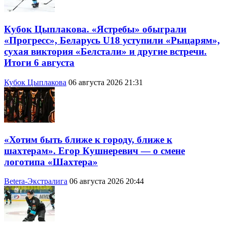
Кубок Цыплакова. «Ястребы» обыграли
«Прогресс», Беларусь U18 уступили «Рыцарям»,
сухая виктория «Белстали» и другие встречи.
Итоги 6 августа
Кубок Цыплакова
06 августа 2026 21:31
«Хотим быть ближе к городу, ближе к
шахтерам». Егор Кушнеревич — о смене
логотипа «Шахтера»
Betera-Экстралига
06 августа 2026 20:44