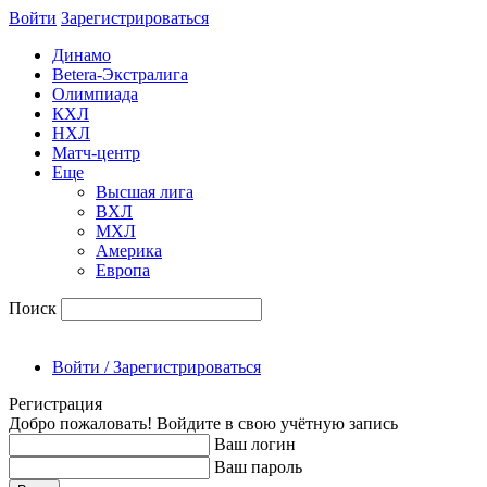
Войти
Зарегиcтрироваться
Динамо
Betera-Экстралига
Олимпиада
КХЛ
НХЛ
Матч-центр
Еще
Высшая лига
ВХЛ
МХЛ
Америка
Европа
Поиск
Войти / Зарегистрироваться
Регистрация
Добро пожаловать! Войдите в свою учётную запись
Ваш логин
Ваш пароль