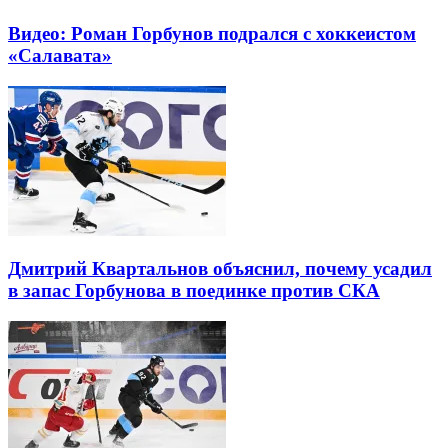
Видео: Роман Горбунов подрался с хоккеистом
«Салавата»
Дмитрий Квартальнов объяснил, почему усадил
в запас Горбунова в поединке против СКА