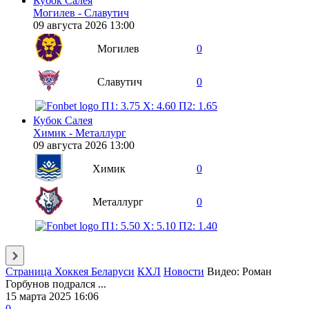
Кубок Салея
Могилев - Славутич
09 августа 2026 13:00
Могилев
0
Славутич
0
П1: 3.75
X: 4.60
П2: 1.65
Кубок Салея
Химик - Металлург
09 августа 2026 13:00
Химик
0
Металлург
0
П1: 5.50
X: 5.10
П2: 1.40
Страница Хоккея Беларуси
КХЛ
Новости
Видео: Роман
Горбунов подрался ...
15 марта 2025 16:06
0