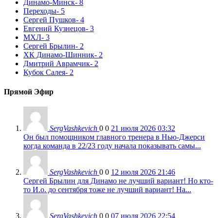
Динамо-Минск
- 8
Переходы
- 5
Сергей Пушков
- 4
Евгений Кузнецов
- 3
МХЛ
- 3
Сергей Брылин
- 2
ХК Динамо-Шинник
- 2
Дмитрий Аврамчик
- 2
Кубок Салея
- 2
Прямой Эфир
SergVashkevich
0
0
21 июля 2026 03:32
Он был помощником главного тренера в Нью-Джерси
когда команда в 22/23 году начала показывать самы...
SergVashkevich
0
0
12 июля 2026 21:46
Сергей Брылин для Динамо не лучший вариант! Но кто-
то И.о. до сентября тоже не лучший вариант! На...
SergVashkevich
0
0
07 июля 2026 22:54