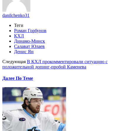
danilchenko31
Теги
Роман Горбунов
КХЛ
Динамо-Минск
Салават Юлаев
Денис Ян
Следующая
В КХЛ прокомментировали ситуацию с
положительной допинг-пробой Каменева
Далее По Теме