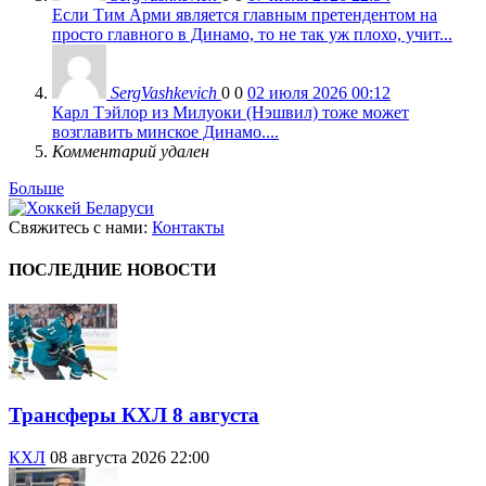
Если Тим Арми является главным претендентом на
просто главного в Динамо, то не так уж плохо, учит...
SergVashkevich
0
0
02 июля 2026 00:12
Карл Тэйлор из Милуоки (Нэшвил) тоже может
возглавить минское Динамо....
Комментарий удален
Больше
Свяжитесь с нами:
Контакты
ПОСЛЕДНИЕ НОВОСТИ
Трансферы КХЛ 8 августа
КХЛ
08 августа 2026 22:00