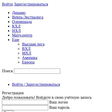
Войти
Зарегиcтрироваться
Динамо
Betera-Экстралига
Олимпиада
КХЛ
НХЛ
Матч-центр
Еще
Высшая лига
ВХЛ
МХЛ
Америка
Европа
Поиск
Войти / Зарегистрироваться
Регистрация
Добро пожаловать! Войдите в свою учётную запись
Ваш логин
Ваш пароль