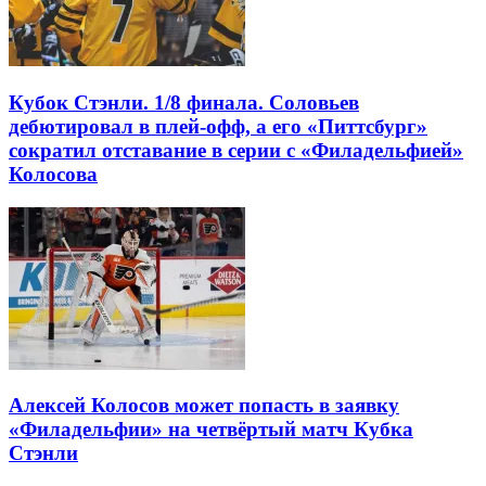
Кубок Стэнли. 1/8 финала. Соловьев
дебютировал в плей-офф, а его «Питтсбург»
сократил отставание в серии с «Филадельфией»
Колосова
Алексей Колосов может попасть в заявку
«Филадельфии» на четвёртый матч Кубка
Стэнли