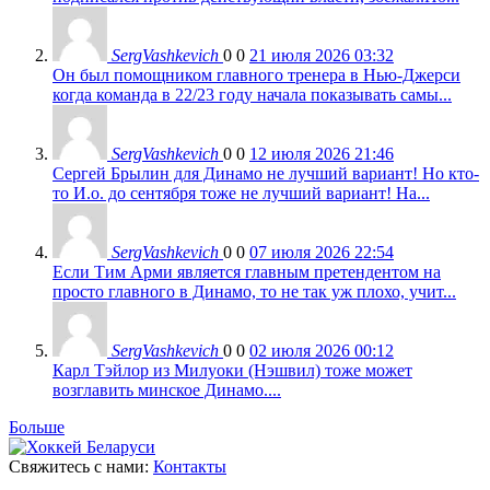
SergVashkevich
0
0
21 июля 2026 03:32
Он был помощником главного тренера в Нью-Джерси
когда команда в 22/23 году начала показывать самы...
SergVashkevich
0
0
12 июля 2026 21:46
Сергей Брылин для Динамо не лучший вариант! Но кто-
то И.о. до сентября тоже не лучший вариант! На...
SergVashkevich
0
0
07 июля 2026 22:54
Если Тим Арми является главным претендентом на
просто главного в Динамо, то не так уж плохо, учит...
SergVashkevich
0
0
02 июля 2026 00:12
Карл Тэйлор из Милуоки (Нэшвил) тоже может
возглавить минское Динамо....
Больше
Свяжитесь с нами:
Контакты