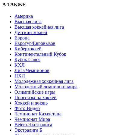
А ТАКЖЕ
Америка
Высшая лига
Высшая хоккейная лига
Детский хоккей
Европа
Евротур/Евровызов
Киберхоккей
Континентальный Кубок
Кубок Салея
КХЛ
Лига Чемпионов
НХЛ
Молодежная хоккейная лига
Молодежный чемпионат мира
Олимпийские игры
Прогнозы на хоккей
Хоккей и жизнь
Фото-Видео
Чемпионат Казахстана
Чемпионат Мира
Betera-Экстралига
Экстралига Б