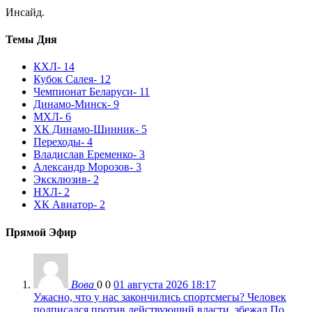
Инсайд.
Темы Дня
КХЛ
- 14
Кубок Салея
- 12
Чемпионат Беларуси
- 11
Динамо-Минск
- 9
МХЛ
- 6
ХК Динамо-Шинник
- 5
Переходы
- 4
Владислав Еременко
- 3
Александр Морозов
- 3
Эксклюзив
- 2
НХЛ
- 2
ХК Авиатор
- 2
Прямой Эфир
Вова
0
0
01 августа 2026 18:17
Ужасно, что у нас закончились спортсмегы? Человек
подписался против действующнй власти, збежал.По...