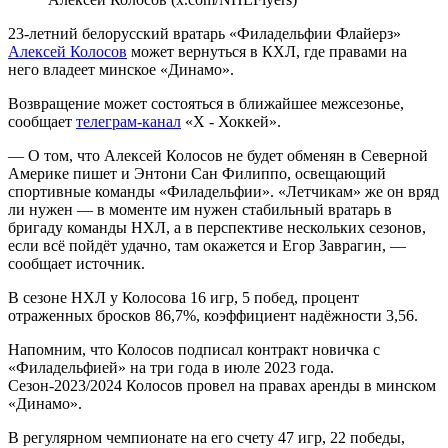
23-летний белорусский вратарь «Филадельфии Флайерз»
Алексей Колосов
может вернуться в КХЛ, где правами на
него владеет минское «Динамо».
Возвращение может состояться в ближайшее межсезонье,
сообщает
телеграм-канал
«Х - Хоккей».
— О том, что Алексей Колосов не будет обменян в Северной
Америке пишет и Энтони Сан Филиппо, освещающий
спортивные команды «Филадельфии». «Летчикам» же он вряд
ли нужен — в моменте им нужен стабильный вратарь в
бригаду команды НХЛ, а в перспективе нескольких сезонов,
если всё пойдёт удачно, там окажется и Егор Заврагин, —
сообщает источник.
В сезоне НХЛ у Колосова 16 игр, 5 побед, процент
отраженных бросков 86,7%, коэффициент надёжности 3,56.
Напомним, что Колосов подписал контракт новичка с
«Филадельфией» на три года в июле 2023 года.
Сезон-2023/2024 Колосов провел на правах аренды в минском
«Динамо».
В регулярном чемпионате на его счету 47 игр, 22 победы,