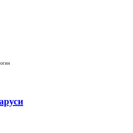
логин
аруси