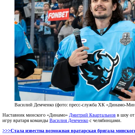
Василий Демченко (фото: пресс-служба ХК «Динамо-Мин
Наставник минского «Динамо»
Дмитрий Квартальнов
в шоу от
игру вратаря команды
Василия Демченко
с челябинцами.
>>>Стала известна возможная вратарская бригада минского