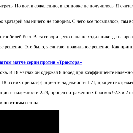
рать. Но вот, к сожалению, в концовке не получилось. Я считал
вратарей мы ничего не говорим. С чего все посыпалось, там вот
нт юбилей был. Вася говорил, что папа не ходил никогда на арен
ое решение. Это было, я считаю, правильное решение. Как прини
пятом матче серии против «Трактора»
а. В 18 матчах он одержал 8 побед при коэффициенте надежност
 18 из них при коэффициенте надежности 1.71, проценте отражен
фициент надежности 2.29, процент отраженных бросков 92.3 и 2 ш
 по итогам сезона.