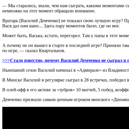
— Мы старались, знали, чем нам сыграть, какими моментами сыг
немножко на этот момент обращали внимание.
Вратарь [Василий Демченко] не показал свою лучшую игру? Про 
Вася дал нам шанс... Здесь пару моментов было, где он мог.
Может быть, Васька, кстати, перегорел. Там у папы в этот моме
А почему не он вышел в старте в последней игре? Приняли так
по игре, — сказал Квартальнов.
>>>Стало известно, почему Василий Демченко не сыграл в 
Нынешний сезон Василий начинал в «Адмирале» из Владивосток
В Минске Василий в регулярке сыграл в 28 встречах, победил в
В плей-офф в его активе за «зубров» 10 матчей, 5 побед, коэф
Демченко признали самым ценным игроком минского «Динамо»