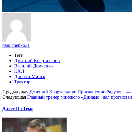
danilchenko31
Теги
Дмитрий Квартальнов
Василий Демченко
КХЛ
Динамо-Минск
Трактор
Предыдущая
Дмитрий Квартальнов: Приглашение Радулова — 
Следующая
Главный тренер минского «Динамо» дал прогноз н
Далее По Теме