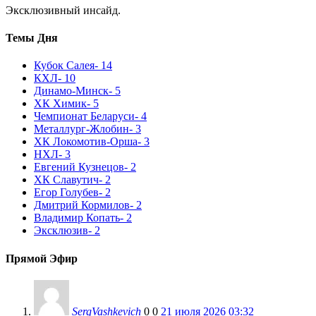
Эксклюзивный инсайд.
Темы Дня
Кубок Салея
- 14
КХЛ
- 10
Динамо-Минск
- 5
ХК Химик
- 5
Чемпионат Беларуси
- 4
Металлург-Жлобин
- 3
ХК Локомотив-Орша
- 3
НХЛ
- 3
Евгений Кузнецов
- 2
ХК Славутич
- 2
Егор Голубев
- 2
Дмитрий Кормилов
- 2
Владимир Копать
- 2
Эксклюзив
- 2
Прямой Эфир
SergVashkevich
0
0
21 июля 2026 03:32