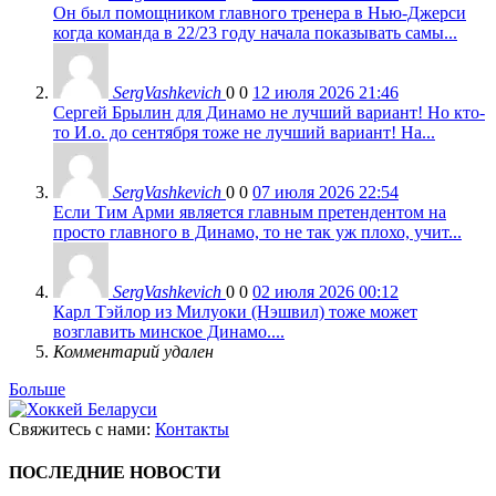
Он был помощником главного тренера в Нью-Джерси
когда команда в 22/23 году начала показывать самы...
SergVashkevich
0
0
12 июля 2026 21:46
Сергей Брылин для Динамо не лучший вариант! Но кто-
то И.о. до сентября тоже не лучший вариант! На...
SergVashkevich
0
0
07 июля 2026 22:54
Если Тим Арми является главным претендентом на
просто главного в Динамо, то не так уж плохо, учит...
SergVashkevich
0
0
02 июля 2026 00:12
Карл Тэйлор из Милуоки (Нэшвил) тоже может
возглавить минское Динамо....
Комментарий удален
Больше
Свяжитесь с нами:
Контакты
ПОСЛЕДНИЕ НОВОСТИ