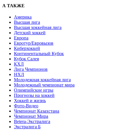
А ТАКЖЕ
Америка
Высшая лига
Высшая хоккейная лига
Детский хоккей
Европа
Евротур/Евровызов
Киберхоккей
Континентальный Кубок
Кубок Салея
КХЛ
Лига Чемпионов
НХЛ
Молодежная хоккейная лига
Молодежный чемпионат мира
Олимпийские игры
Прогнозы на хоккей
Хоккей и жизнь
Фото-Видео
Чемпионат Казахстана
Чемпионат Мира
Betera-Экстралига
Экстралига Б