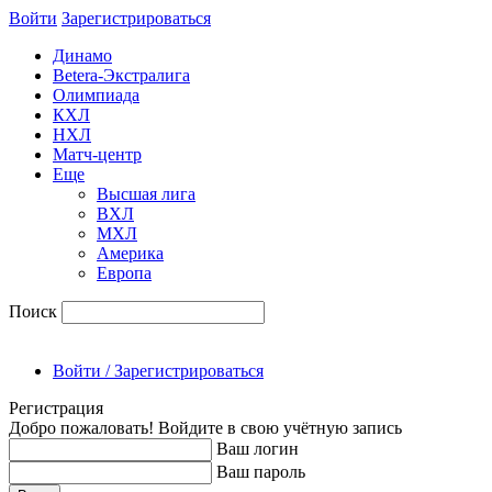
Войти
Зарегиcтрироваться
Динамо
Betera-Экстралига
Олимпиада
КХЛ
НХЛ
Матч-центр
Еще
Высшая лига
ВХЛ
МХЛ
Америка
Европа
Поиск
Войти / Зарегистрироваться
Регистрация
Добро пожаловать! Войдите в свою учётную запись
Ваш логин
Ваш пароль